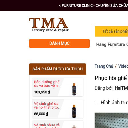
Skip
< FURNITURE CLINIC - CHUYÊN SỬA CHỮ
to
content
DANH MỤC
Hãng Furniture C
Trang Chủ
/
Video
SẢN PHẨM ĐƯỢC ƯA THÍCH
Phục hồi ghế 
Bảo dưỡng ghế
da và bảo vệ nội
Đăng bởi:
HaiTM
thất ô tô -
103,950
₫
Leather
Protection
Cream 250ml
1 . Hình ảnh tr
Vệ sinh ghế da
và nội thất ô tô
hãng Furniture
88,000
₫
Clinic - Leather
Ultra Clean
250ml
Vệ sinh nhựa và