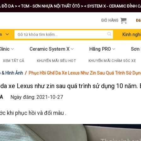
A ĐỒ DA >
< TCM - SƠN NHỰA NỘI THẤT ÔTÔ >
< SYSTEM X - CERAMIC ĐỈNH 
GIỎ HÀNG
Đă
Tìm
Kinh ngh
kiếm:
linic
Ceramic System X
Hãng PRO
Sơn
XEM TẤT CẢ
KHUYẾN MÃI SIÊU HOT
KHUYẾN MÃI CHĂM SÓC XE
 & Hình Ảnh
/
Phục Hồi Ghế Da Xe Lexus Như Zin Sau Quá Trình Sử Dụn
da xe Lexus như zin sau quá trình sử dụng 10 năm. 
A
Ngày đăng: 2021-10-27
ước khi phục hồi và đổi màu .