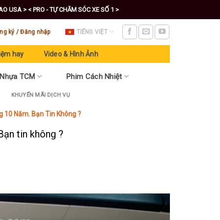
CAO USA >
< PRO - TỰ CHĂM SÓC XE SỐ 1 >
ng ký / Đăng nhập
TIẾNG VIỆT
iệm hay
Video & Hình Ảnh
 Nhựa TCM
Phim Cách Nhiệt
KHUYẾN MÃI DỊCH VỤ
g 10 Năm. Bạn Tin Không ?
Bạn tin không ?