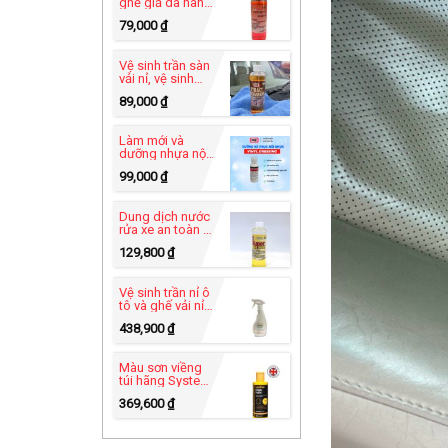
ghế giả da hãng
PRO USA -
79,000
₫
Heavy Duty C-49
Vệ sinh trần sàn
vải nỉ, vệ sinh
ghế sofa vải-
89,000
₫
Xtract Power™ C-
83
Làm mới và
dưỡng nhựa nội
thất - Vinyl
99,000
₫
Dressing UB-82
Dung dịch nước
rửa xe an toàn -
Super Car Wash
129,800
₫
C-60 tự rửa xe tại
nhà
Vệ sinh trần nỉ ô
tô và ghế vải nỉ
hãng Furniture
438,900
₫
Clinic - Carpet
Cleaner 500ml
Màu sơn viềng
túi hãng System
X - Leather Edge
369,600
₫
Paint 125ml