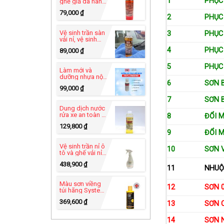
1
PHỤC 
ghế giả da hãng
PRO USA -
79,000
₫
Heavy Duty C-49
2
PHỤC
Vệ sinh trần sàn
3
PHỤC
vải nỉ, vệ sinh
ghế sofa vải-
4
PHỤC 
89,000
₫
Xtract Power™ C-
83
5
PHỤC
Làm mới và
dưỡng nhựa nội
6
SƠN 
thất - Vinyl
99,000
₫
Dressing UB-82
7
SƠN 
Dung dịch nước
rửa xe an toàn -
8
ĐỔI M
Super Car Wash
129,800
₫
C-60 tự rửa xe tại
9
ĐỔI M
nhà
Vệ sinh trần nỉ ô
10
SƠN 
tô và ghế vải nỉ
hãng Furniture
438,900
₫
Clinic - Carpet
11
NHUỘ
Cleaner 500ml
Màu sơn viềng
12
SƠN 
túi hãng System
X - Leather Edge
369,600
₫
Paint 125ml
13
SƠN 
14
SƠN 