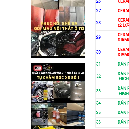
26
CERAM
27
CERAM
CERA
28
(2 LỚ
CERA
29
DIAMO
CERA
30
DIAMO
31
DÁN 
DÁN 
32
HIGH
DÁN 
33
HIGH
34
DÁN 
35
DÁN 
36
DÁN 