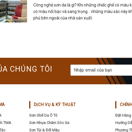
Công nghệ sơn da là gì? Khi những chiếc ghế có màu
có màu nổi bậc và sang trọng… những màu sắc này k
phủ bên ngoài của nhà sản xuất.
ỦA CHÚNG TÔI
MA
DỊCH VỤ & KỸ THUẬT
CHÍN
A
Sơn Ghế Da Ô Tô
Đặt Hàng 
nh TMA
Sơn Nhựa Chăm Sóc Xe
Hướng Dẫ
Tác
Sơn Túi & Đổi Màu
Phương T