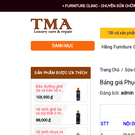
Skip
< FURNITURE CLINIC - CHUYÊN SỬA CHỮ
to
content
DANH MỤC
Hãng Furniture C
Trang Chủ
/
Sửa 
SẢN PHẨM ĐƯỢC ƯA THÍCH
Bảng giá Phụ
Bảo dưỡng ghế
da và bảo vệ nội
Đăng bởi:
admin
thất ô tô -
103,950
₫
Leather
Protection
Cream 250ml
Vệ sinh ghế da
và nội thất ô tô
hãng Furniture
88,000
₫
Clinic - Leather
STT
NỘI D
Ultra Clean
250ml
Vệ sinh nhựa và