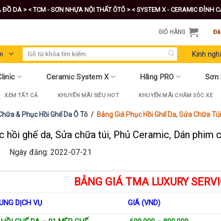
A ĐỒ DA >
< TCM - SƠN NHỰA NỘI THẤT ÔTÔ >
< SYSTEM X - CERAMIC ĐỈNH 
GIỎ HÀNG
Đă
Tìm
Kinh ngh
kiếm:
linic
Ceramic System X
Hãng PRO
Sơn
XEM TẤT CẢ
KHUYẾN MÃI SIÊU HOT
KHUYẾN MÃI CHĂM SÓC XE
Chữa & Phục Hồi Ghế Da Ô Tô
/
Bảng Giá Phục Hồi Ghế Da, Sửa Chữa Tú
c hồi ghế da, Sửa chữa túi, Phủ Ceramic, Dán phim
Ngày đăng: 2022-07-21
BẢNG GIÁ TMA LUXURY SERVI
UNG DỊCH VỤ
GIÁ (VND)