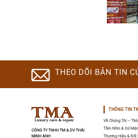
THEO DÕI BẢN TIN C
THÔNG TIN T
Về Chúng Tôi – TM
Tầm Nhìn & Sứ Mệ
CÔNG TY TNHH TM & DV THÁI
MINH ANH
Thương Hiệu & Đối 