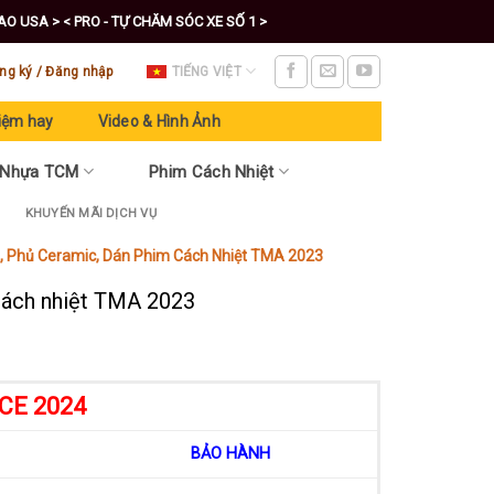
CAO USA >
< PRO - TỰ CHĂM SÓC XE SỐ 1 >
ng ký / Đăng nhập
TIẾNG VIỆT
iệm hay
Video & Hình Ảnh
 Nhựa TCM
Phim Cách Nhiệt
KHUYẾN MÃI DỊCH VỤ
i, Phủ Ceramic, Dán Phim Cách Nhiệt TMA 2023
 cách nhiệt TMA 2023
CE 2024
BẢO HÀNH