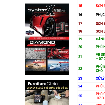
15
SƠN 
16
PHỤC 
17
SƠN 
18
SƠN 
19
ĐÁNH
20
PHỦ 
VỆ SI
21
– 07 
PHỦ B
22
CHỖ
23
XỬ LÝ
24
PHỦ C
PHỦ C
25
07 C