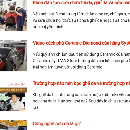
Khoá đào tạo sửa chữa túi da, ghế da và sửa ch
Nếu anh chị là chủ trung tâm chăm sóc xe, chủ gara, 
vụ sửa chữa nội thất, sửa chữa ghế da hoặc sửa chữa 
anh chị yêu thích
Video cách phủ Ceramic Diamond của hãng Sys
Nếu quý anh chị lần đầu tiên sử dụng Ceramic của hã
Ceramic này. TMA Store hướng dẫn chi tiết cách phủ C
trải nghiệm tuyệt vời với dòng Ceramic
Trường hợp nào nên bọc ghế da và trường hợp n
Khi ghế da bị tình trạng bạc màu hoặc xuất hiện vết r
bọc ghế da lại hay sơn ghế da? Sau đây là chia sẻ củ
lựa
Công nghệ sơn da là gì?