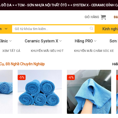
A ĐỒ DA >
< TCM - SƠN NHỰA NỘI THẤT ÔTÔ >
< SYSTEM X - CERAMIC ĐỈNH 
GIỎ HÀNG
Đă
Tìm
Kinh ngh
kiếm:
linic
Ceramic System X
Hãng PRO
Sơn
XEM TẤT CẢ
KHUYẾN MÃI SIÊU HOT
KHUYẾN MÃI CHĂM SÓC XE
Cụ, Đồ Nghề Chuyên Nghiệp
Hiển
-5%
-6%