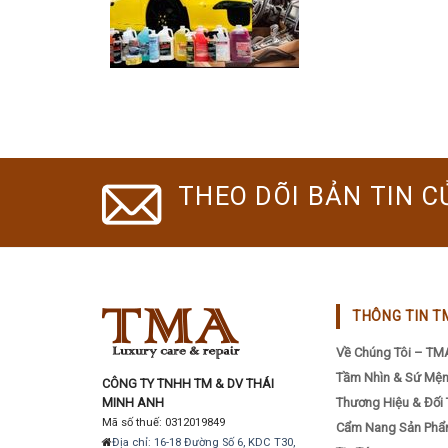
THEO DÕI BẢN TIN C
THÔNG TIN T
Về Chúng Tôi – TM
Tầm Nhìn & Sứ Mệ
CÔNG TY TNHH TM & DV THÁI
MINH ANH
Thương Hiệu & Đối 
Mã số thuế: 0312019849
Cẩm Nang Sản Ph
Địa chỉ: 16-18 Đường Số 6, KDC T30,