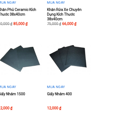
MUA NGAY
MUA NGAY
his
This
Khăn Phủ Ceramic Kích
Khăn Rửa Xe Chuyên
Thước 38x40cm
Dụng Kích Thước
roduct
product
38x40cm
as
has
90,000
₫
85,000
₫
75,000
₫
66,000
₫
ultiple
multiple
ariants.
variants.
The
The
ptions
options
may
may
be
be
chosen
chosen
on
on
he
the
roduct
product
MUA NGAY
MUA NGAY
page
page
Giấy Nhám 1500
Giấy Nhám 400
12,000
₫
12,000
₫