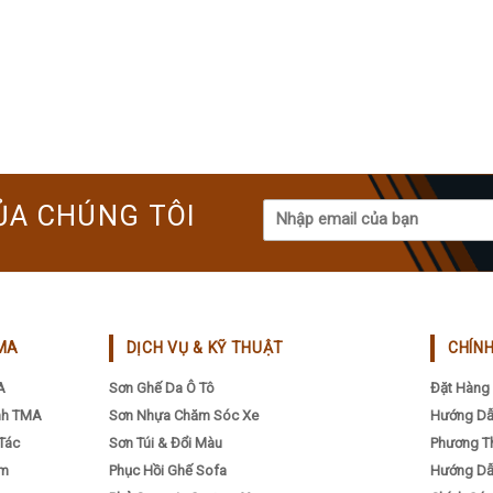
ỦA CHÚNG TÔI
MA
DỊCH VỤ & KỸ THUẬT
CHÍN
A
Sơn Ghế Da Ô Tô
Đặt Hàng 
nh TMA
Sơn Nhựa Chăm Sóc Xe
Hướng Dẫ
Tác
Sơn Túi & Đổi Màu
Phương T
ẩm
Phục Hồi Ghế Sofa
Hướng Dẫ