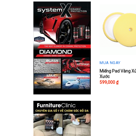
MUA NGAY
Miếng Pad Vàng Xử
Xước
599,000
₫