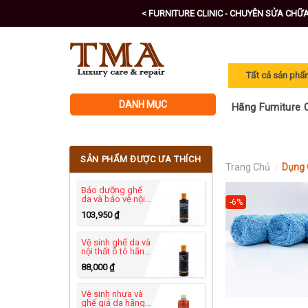
Skip
< FURNITURE CLINIC - CHUYÊN SỬA CHỮ
to
content
DANH MỤC
Hãng Furniture C
SẢN PHẨM ĐƯỢC ƯA THÍCH
Trang Chủ
/
Dụng 
Bảo dưỡng ghế
da và bảo vệ nội
-6%
thất ô tô - Leather
103,950
₫
Protection Cream
250ml
Vệ sinh ghế da và
nội thất ô tô hãng
Furniture Clinic -
88,000
₫
Leather Ultra
Clean 250ml
Vệ sinh nhựa và
ghế giả da hãng