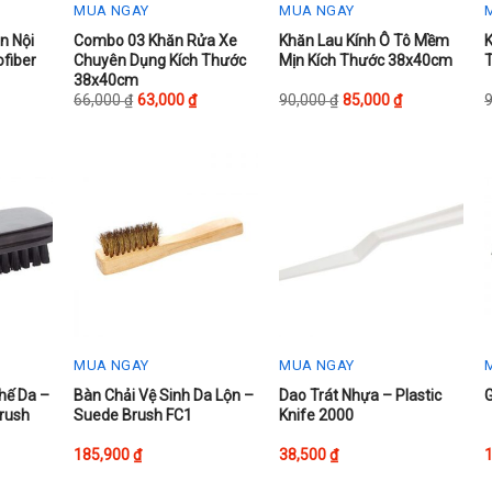
MUA NGAY
MUA NGAY
This
This
T
n Nội
Combo 03 Khăn Rửa Xe
Khăn Lau Kính Ô Tô Mềm
fiber
Chuyên Dụng Kích Thước
Mịn Kích Thước 38x40cm
product
product
p
38x40cm
has
has
h
66,000
₫
63,000
₫
90,000
₫
85,000
₫
multiple
multiple
m
variants.
variants.
v
The
The
options
options
o
may
may
be
be
chosen
chosen
on
on
the
the
t
product
product
p
MUA NGAY
MUA NGAY
page
page
hế Da –
Bàn Chải Vệ Sinh Da Lộn –
Dao Trát Nhựa – Plastic
Brush
Suede Brush FC1
Knife 2000
185,900
₫
38,500
₫