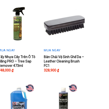
ariants.
variants.
The
The
ptions
options
may
may
be
be
chosen
chosen
on
on
he
the
roduct
product
MUA NGAY
MUA NGAY
page
page
Tẩy Nhựa Cây Trên Ô Tô
Bàn Chải Vệ Sinh Ghế Da –
Hãng PRO – Tree Sap
Leather Cleaning Brush
Remover 473ml
FC1
748,000
₫
328,900
₫