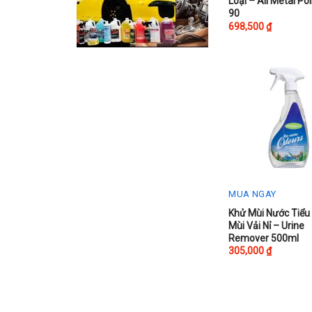
Loại – All Metal Pol
90
698,500
₫
MUA NGAY
Khử Mùi Nước Tiểu
Mùi Vải Nỉ – Urine
Remover 500ml
305,000
₫