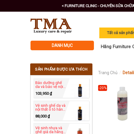
Skip
< FURNITURE CLINIC - CHUYÊN SỬA CHỮ
to
content
DANH MỤC
Hãng Furniture C
SẢN PHẨM ĐƯỢC ƯA THÍCH
Trang Chủ
/
Detail
Bảo dưỡng ghế
da và bảo vệ nội
-20%
thất ô tô - Leather
103,950
₫
Protection Cream
250ml
Vệ sinh ghế da và
nội thất ô tô hãng
Furniture Clinic -
88,000
₫
Leather Ultra
Clean 250ml
Vệ sinh nhựa và
ghế giả da hãng