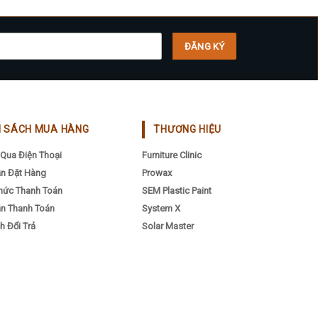
H SÁCH MUA HÀNG
THƯƠNG HIỆU
Qua Điện Thoại
Furniture Clinic
n Đặt Hàng
Prowax
hức Thanh Toán
SEM Plastic Paint
n Thanh Toán
System X
h Đổi Trả
Solar Master