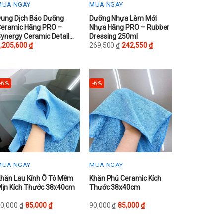
MUA NGAY
MUA NGAY
his
This
Dung Dịch Bảo Dưỡng
Dưỡng Nhựa Làm Mới
Ceramic Hãng PRO –
Nhựa Hãng PRO – Rubber
roduct
product
ynergy Ceramic Detail
Dressing 250ml
as
has
Spray S-4
1,205,600
₫
269,500
₫
242,550
₫
ultiple
multiple
ariants.
variants.
The
The
-6%
-6%
ptions
options
may
may
be
be
chosen
chosen
on
on
he
the
roduct
product
MUA NGAY
MUA NGAY
page
page
his
This
Khăn Lau Kính Ô Tô Mềm
Khăn Phủ Ceramic Kích
Mịn Kích Thước 38x40cm
Thước 38x40cm
roduct
product
as
has
90,000
₫
85,000
₫
90,000
₫
85,000
₫
ultiple
multiple