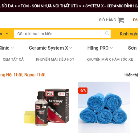
A ĐỒ DA >
< TCM - SƠN NHỰA NỘI THẤT ÔTÔ >
< SYSTEM X - CERAMIC ĐỈNH 
GIỎ HÀNG
Đă
Tìm
Kinh ngh
kiếm:
linic
Ceramic System X
Hãng PRO
Sơn
XEM TẤT CẢ
KHUYẾN MÃI SIÊU HOT
KHUYẾN MÃI CHĂM SÓC XE
ing Nội Thất, Ngoại Thất
Hiển th
-5%