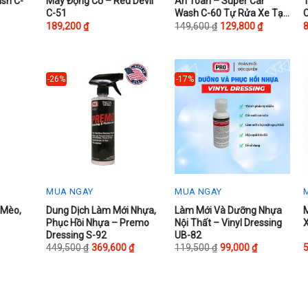
ish C-
Máy Động Cơ – Red Devil
An Toàn – Super Car
T
product
product
C-51
Wash C-60 Tự Rửa Xe Tại
has
has
Nhà
189,200
₫
149,600
₫
129,800
₫
multiple
multiple
variants.
variants.
The
The
-26%
-17%
options
options
may
may
be
be
chosen
chosen
on
on
the
the
product
product
MUA NGAY
MUA NGAY
page
page
This
This
 Mèo,
Dung Dịch Làm Mới Nhựa,
Làm Mới Và Dưỡng Nhựa
Phục Hồi Nhựa – Premo
Nội Thất – Vinyl Dressing
product
product
Dressing S-92
UB-82
has
has
449,500
₫
369,600
₫
119,500
₫
99,000
₫
multiple
multiple
variants.
variants.
The
The
options
options