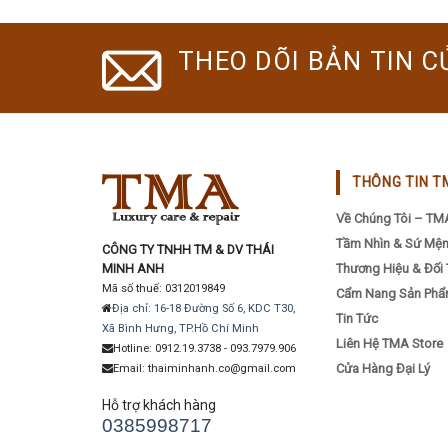
THEO DÕI BẢN TIN C
THÔNG TIN T
Về Chúng Tôi – TM
Tầm Nhìn & Sứ Mệ
CÔNG TY TNHH TM & DV THÁI
MINH ANH
Thương Hiệu & Đối 
Mã số thuế: 0312019849
Cẩm Nang Sản Ph
Địa chỉ: 16-18 Đường Số 6, KDC T30,
Tin Tức
Xã Bình Hưng, TP.Hồ Chí Minh
Liên Hệ TMA Store
Hotline: 0912.19.3738 - 093.7979.906
Cửa Hàng Đại Lý
Email: thaiminhanh.co@gmail.com
Hỗ trợ khách hàng
0385998717