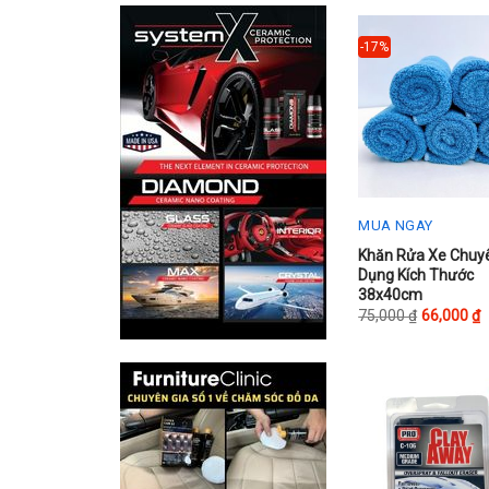
-17%
MUA NGAY
This
Khăn Rửa Xe Chuy
Dụng Kích Thước
product
38x40cm
has
75,000
₫
66,000
₫
multiple
variants.
The
options
may
be
chosen