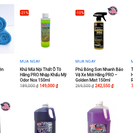
v
-21%
-10%
o
t
p
MUA NGAY
MUA NGAY
This
This
ên
Khử Mùi Nội Thất Ô Tô
Phủ Bóng Sơn Nhanh Bảo
Hãng PRO Nhập Khẩu Mỹ
Vệ Xe Mới Hãng PRO –
product
product
Odor Nox 150ml
Golden Mist 150ml
has
has
189,000
₫
149,000
₫
269,500
₫
242,550
₫
multiple
multiple
variants.
variants.
The
The
options
options
may
may
be
be
chosen
chosen