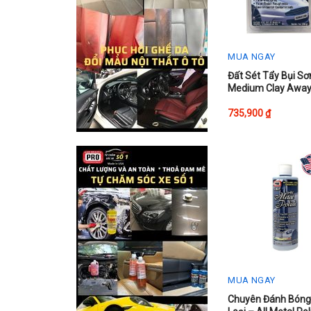
on
the
product
MUA NGAY
page
Đất Sét Tẩy Bụi Sơ
Medium Clay Away
735,900
₫
MUA NGAY
Chuyên Đánh Bóng