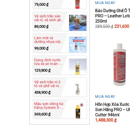
PRO USA - Heavy
MUA NGAY
79,000
₫
Duty C-49
This
Bảo Dưỡng Ghế Ô 
PRO – Leather Lot
Vệ sinh trần sàn
product
vải nỉ, vệ sinh ghế
250ml
sofa vải- Xtract
has
289,500
₫
231,60
89,000
₫
Power™ C-83
multiple
variants.
Làm mới và
dưỡng nhựa nội
The
thất - Vinyl
99,000
₫
Dressing UB-82
options
may
Dung dịch nước
rửa xe an toàn -
be
Super Car Wash
129,800
₫
chosen
C-60 tự rửa xe tại
nhà
on
Vệ sinh trần nỉ ô
the
tô và ghế vải nỉ
hãng Furniture
product
438,900
₫
Clinic - Carpet
MUA NGAY
Cleaner 500ml
page
Màu sơn viềng túi
Hỗn Hợp Xóa Xước
hãng System X -
Sơn Hãng PRO – Ul
Leather Edge
369,600
₫
Cutter 946ml
Paint 125ml
1,488,300
₫