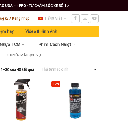
CAO USA >
< PRO - TỰ CHĂM SÓC XE SỐ 1 >
ng ký / Đăng nhập
TIẾNG VIỆT
iệm hay
Video & Hình Ảnh
 Nhựa TCM
Phim Cách Nhiệt
KHUYẾN MÃI DỊCH VỤ
ị 1–30 của 45 kết quả
-12%