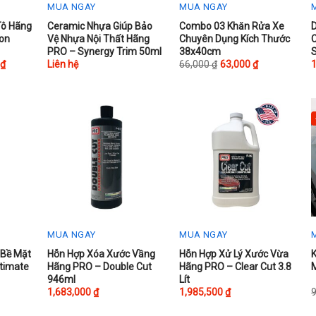
MUA NGAY
MUA NGAY
This
T
Tô Hãng
Ceramic Nhựa Giúp Bảo
Combo 03 Khăn Rửa Xe
ion
Vệ Nhựa Nội Thất Hãng
Chuyên Dụng Kích Thước
product
p
PRO – Synergy Trim 50ml
38x40cm
S
has
h
0
₫
Liên hệ
66,000
₫
63,000
₫
multiple
m
variants.
v
The
options
o
may
be
chosen
on
the
t
product
p
MUA NGAY
MUA NGAY
page
T
 Bề Mặt
Hỗn Hợp Xóa Xước Vầng
Hỗn Hợp Xử Lý Xước Vừa
timate
Hãng PRO – Double Cut
Hãng PRO – Clear Cut 3.8
p
946ml
Lít
h
1,683,000
₫
1,985,500
₫
m