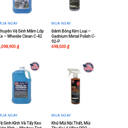
MUA NGAY
MUA NGAY
Chuyên Vệ Sinh Mâm Lốp
Đánh Bóng Kim Loại –
e – Wheelie Clean C-42
Gadnium Metal Polish C-
92-P
1,098,900
₫
698,500
₫
MUA NGAY
MUA NGAY
ệ Sinh Kính Và Tẩy Keo
Khử Mùi Nội Thất, Mùi