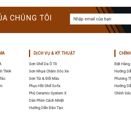
may
may
be
be
ỦA CHÚNG TÔI
chosen
chosen
on
on
the
the
product
product
page
page
MA
DỊCH VỤ & KỸ THUẬT
CHÍN
A
Sơn Ghế Da Ô Tô
Đặt Hàng 
nh TMA
Sơn Nhựa Chăm Sóc Xe
Hướng Dẫ
Tác
Sơn Túi & Đổi Màu
Phương T
ẩm
Phục Hồi Ghế Sofa
Hướng Dẫ
Phủ Ceramic System X
Chính Sác
Dán Phim Cách Nhiệt
Hướng Dẫn Đào Tạo