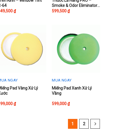
rên Kính – Window Tint
Thuốc Lá Hãng PRO –
C-64
Smoke & Odor Eliminator
F-17
849,500
₫
599,500
₫
MUA NGAY
MUA NGAY
Miếng Pad Vàng Xử Lý
Miếng Pad Xanh Xử Lý
Xước
Vầng
599,000
₫
599,000
₫
1
2