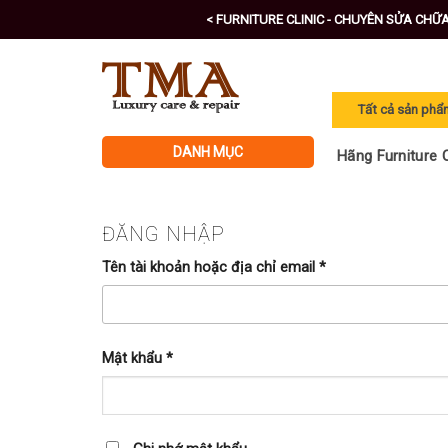
Skip
< FURNITURE CLINIC - CHUYÊN SỬA CHỮ
to
content
DANH MỤC
Hãng Furniture C
ĐĂNG NHẬP
Tên tài khoản hoặc địa chỉ email
*
Mật khẩu
*