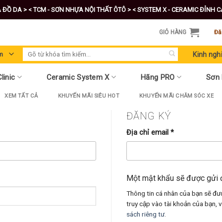
A ĐỒ DA >
< TCM - SƠN NHỰA NỘI THẤT ÔTÔ >
< SYSTEM X - CERAMIC ĐỈNH 
GIỎ HÀNG
Đă
Tìm
Kinh ngh
kiếm:
linic
Ceramic System X
Hãng PRO
Sơn
XEM TẤT CẢ
KHUYẾN MÃI SIÊU HOT
KHUYẾN MÃI CHĂM SÓC XE
ĐĂNG KÝ
Địa chỉ email
*
Một mật khẩu sẽ được gửi đ
Thông tin cá nhân của bạn sẽ đư
truy cập vào tài khoản của bạn,
sách riêng tư
.