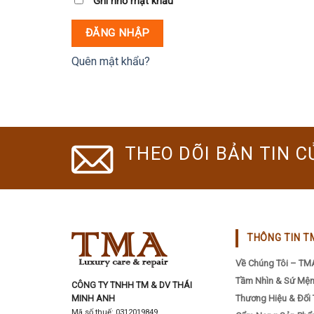
Ghi nhớ mật khẩu
ĐĂNG NHẬP
Quên mật khẩu?
THEO DÕI BẢN TIN C
THÔNG TIN T
Về Chúng Tôi – TM
Tầm Nhìn & Sứ Mệ
CÔNG TY TNHH TM & DV THÁI
MINH ANH
Thương Hiệu & Đối 
Mã số thuế: 0312019849