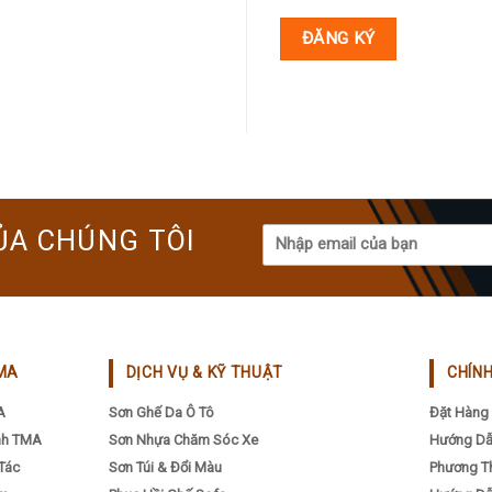
ĐĂNG KÝ
ỦA CHÚNG TÔI
MA
DỊCH VỤ & KỸ THUẬT
CHÍN
A
Sơn Ghế Da Ô Tô
Đặt Hàng 
nh TMA
Sơn Nhựa Chăm Sóc Xe
Hướng Dẫ
Tác
Sơn Túi & Đổi Màu
Phương T