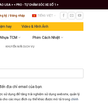
CAO USA >
< PRO - TỰ CHĂM SÓC XE SỐ 1 >
ng ký / Đăng nhập
TIẾNG VIỆT
iệm hay
Video & Hình Ảnh
 Nhựa TCM
Phim Cách Nhiệt
KHUYẾN MÃI DỊCH VỤ
ến địa chỉ email của bạn.
ợc sử dụng để tăng trải nghiệm sử dụng website, quản lý
 và cho các mục đích cụ thể khác được mô tả trong
chính