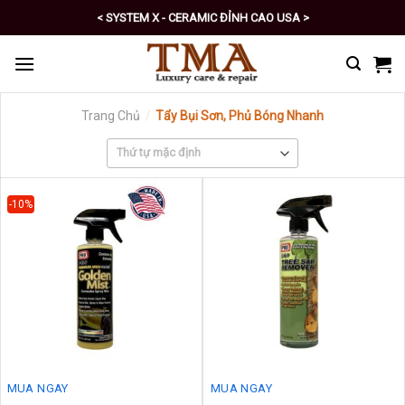
Skip
< SYSTEM X - CERAMIC ĐỈNH CAO USA >
to
< PRO - TỰ CHĂM SÓC XE SỐ 1 >
content
Trang Chủ
/
Tẩy Bụi Sơn, Phủ Bóng Nhanh
-10%
MUA NGAY
MUA NGAY