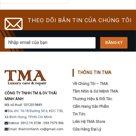
THEO DÕI BẢN TIN CỦA CHÚNG TÔI
THÔNG TIN TMA
Về Chúng Tôi – TMA
Tầm Nhìn & Sứ Mệnh TMA
CÔNG TY TNHH TM & DV THÁI
MINH ANH
Thương Hiệu & Đối Tác
Mã số thuế: 0312019849
Cẩm Nang Sản Phẩm
Địa chỉ: 16-18 Đường Số 6, KDC T30,
Tin Tức
Xã Bình Hưng, TP.Hồ Chí Minh
Liên Hệ TMA Store
Hotline: 0912.19.3738 - 093.7979.906
Cửa Hàng Đại Lý
Email: thaiminhanh.co@gmail.com