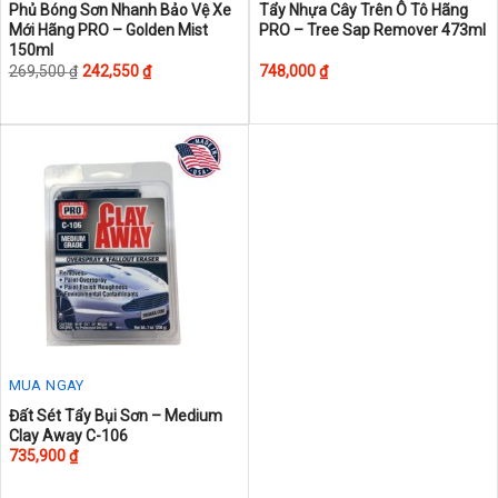
This
Phủ Bóng Sơn Nhanh Bảo Vệ Xe
Tẩy Nhựa Cây Trên Ô Tô Hãng
Mới Hãng PRO – Golden Mist
PRO – Tree Sap Remover 473ml
product
150ml
has
269,500
₫
242,550
₫
748,000
₫
multiple
variants.
The
options
may
be
chosen
on
the
product
page
MUA NGAY
Đất Sét Tẩy Bụi Sơn – Medium
Clay Away C-106
735,900
₫