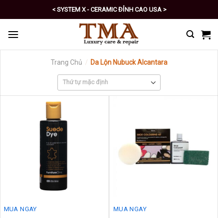
Skip
< SYSTEM X - CERAMIC ĐỈNH CAO USA >
to
< PRO - TỰ CHĂM SÓC XE SỐ 1 >
content
Trang Chủ
/
Da Lộn Nubuck Alcantara
MUA NGAY
MUA NGAY