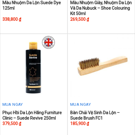
This
This
Màu Nhuộm Da Lộn Suede Dye
Màu Nhuộm Giày, Nhuộm Da Lộn
125ml
Và Da Nubuck – Shoe Colouring
product
product
Kit 50ml
has
has
338,800
₫
269,500
₫
multiple
multiple
variants.
variants.
The
The
options
options
may
may
be
be
chosen
chosen
on
on
the
the
product
product
page
page
MUA NGAY
MUA NGAY
Phục Hồi Da Lộn Hãng Furniture
Bàn Chải Vệ Sinh Da Lộn –
Clinic – Suede Revive 250ml
Suede Brush FC1
379,500
₫
185,900
₫