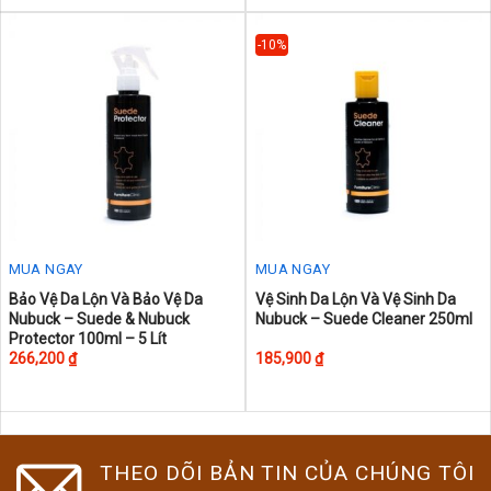
-10%
MUA NGAY
MUA NGAY
This
This
Bảo Vệ Da Lộn Và Bảo Vệ Da
Vệ Sinh Da Lộn Và Vệ Sinh Da
Nubuck – Suede & Nubuck
Nubuck – Suede Cleaner 250ml
product
product
Protector 100ml – 5 Lít
has
has
266,200
₫
185,900
₫
multiple
multiple
variants.
variants.
The
The
options
options
THEO DÕI BẢN TIN CỦA CHÚNG TÔI
may
may