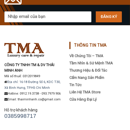
be
be
chosen
chosen
on
on
the
the
product
product
page
page
THÔNG TIN TMA
Về Chúng Tôi – TMA
Tầm Nhìn & Sứ Mệnh TMA
CÔNG TY TNHH TM & DV THÁI
MINH ANH
Thương Hiệu & Đối Tác
Mã số thuế: 0312019849
Cẩm Nang Sản Phẩm
Địa chỉ: 16-18 Đường Số 6, KDC T30,
Tin Tức
Xã Bình Hưng, TP.Hồ Chí Minh
Liên Hệ TMA Store
Hotline: 0912.19.3738 - 093.7979.906
Cửa Hàng Đại Lý
Email: thaiminhanh.co@gmail.com
Hỗ trợ khách hàng
0385998717