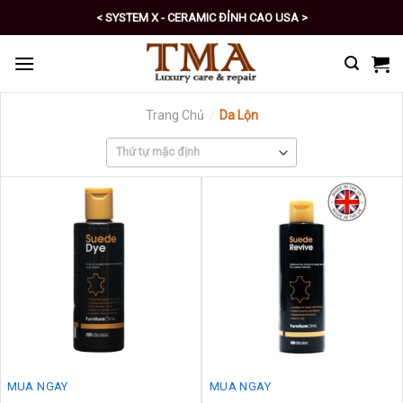
Skip
< SYSTEM X - CERAMIC ĐỈNH CAO USA >
to
< PRO - TỰ CHĂM SÓC XE SỐ 1 >
content
Trang Chủ
/
Da Lộn
MUA NGAY
MUA NGAY