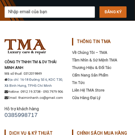
be
chosen
on
the
product
page
THÔNG TIN TMA
Về Chúng Tôi – TMA
Tầm Nhìn & Sứ Mệnh TMA
CÔNG TY TNHH TM & DV THÁI
MINH ANH
Thương Hiệu & Đối Tác
Mã số thuế: 0312019849
Cẩm Nang Sản Phẩm
Địa chỉ: 16-18 Đường Số 6, KDC T30,
Tin Tức
Xã Bình Hưng, TP.Hồ Chí Minh
Liên Hệ TMA Store
Hotline: 0912.19.3738 - 093.7979.906
Cửa Hàng Đại Lý
Email: thaiminhanh.co@gmail.com
Hỗ trợ khách hàng
0385998717
DỊCH VỤ & KỸ THUẬT
CHÍNH SÁCH MUA HÀNG