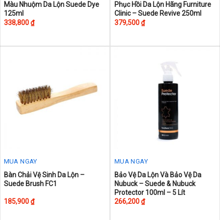
This
Màu Nhuộm Da Lộn Suede Dye
Phục Hồi Da Lộn Hãng Furniture
125ml
Clinic – Suede Revive 250ml
product
338,800
₫
379,500
₫
has
multiple
variants.
The
options
may
be
chosen
on
the
product
page
MUA NGAY
MUA NGAY
This
Bàn Chải Vệ Sinh Da Lộn –
Bảo Vệ Da Lộn Và Bảo Vệ Da
Suede Brush FC1
Nubuck – Suede & Nubuck
product
Protector 100ml – 5 Lít
has
185,900
₫
266,200
₫
multiple