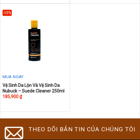
variants.
The
-10%
options
may
be
chosen
on
the
product
page
MUA NGAY
This
Vệ Sinh Da Lộn Và Vệ Sinh Da
Nubuck – Suede Cleaner 250ml
product
185,900
₫
has
multiple
variants.
The
THEO DÕI BẢN TIN CỦA CHÚNG TÔI
options
may