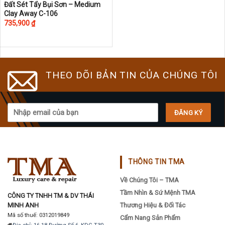
Đất Sét Tẩy Bụi Sơn – Medium
Clay Away C-106
735,900
₫
THEO DÕI BẢN TIN CỦA CHÚNG TÔI
THÔNG TIN TMA
Về Chúng Tôi – TMA
Tầm Nhìn & Sứ Mệnh TMA
CÔNG TY TNHH TM & DV THÁI
MINH ANH
Thương Hiệu & Đối Tác
Mã số thuế: 0312019849
Cẩm Nang Sản Phẩm