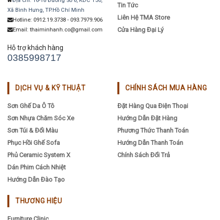
Địa chỉ: 16-18 Đường Số 6, KDC T30,
Tin Tức
Xã Bình Hưng, TP.Hồ Chí Minh
Liên Hệ TMA Store
Hotline: 0912.19.3738 - 093.7979.906
Cửa Hàng Đại Lý
Email: thaiminhanh.co@gmail.com
Hỗ trợ khách hàng
0385998717
DỊCH VỤ & KỸ THUẬT
CHÍNH SÁCH MUA HÀNG
Sơn Ghế Da Ô Tô
Đặt Hàng Qua Điện Thoại
Sơn Nhựa Chăm Sóc Xe
Hướng Dẫn Đặt Hàng
Sơn Túi & Đổi Màu
Phương Thức Thanh Toán
Phục Hồi Ghế Sofa
Hướng Dẫn Thanh Toán
Phủ Ceramic System X
Chính Sách Đổi Trả
Dán Phim Cách Nhiệt
Hướng Dẫn Đào Tạo
THƯƠNG HIỆU
Furniture Clinic