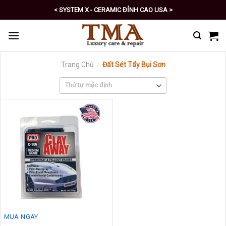
Skip
< SYSTEM X - CERAMIC ĐỈNH CAO USA >
to
< PRO - TỰ CHĂM SÓC XE SỐ 1 >
content
Trang Chủ
/
Đất Sét Tẩy Bụi Sơn
MUA NGAY