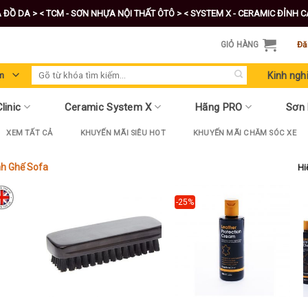
A ĐỒ DA >
< TCM - SƠN NHỰA NỘI THẤT ÔTÔ >
< SYSTEM X - CERAMIC ĐỈNH 
GIỎ HÀNG
Đă
Tìm
Kinh ngh
kiếm:
linic
Ceramic System X
Hãng PRO
Sơn
XEM TẤT CẢ
KHUYẾN MÃI SIÊU HOT
KHUYẾN MÃI CHĂM SÓC XE
nh Ghế Sofa
Hi
-25%