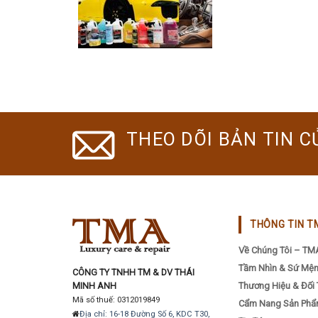
THEO DÕI BẢN TIN C
THÔNG TIN T
Về Chúng Tôi – TM
Tầm Nhìn & Sứ Mệ
CÔNG TY TNHH TM & DV THÁI
MINH ANH
Thương Hiệu & Đối 
Mã số thuế: 0312019849
Cẩm Nang Sản Ph
Địa chỉ: 16-18 Đường Số 6, KDC T30,