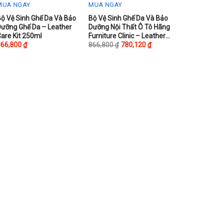
MUA NGAY
MUA NGAY
his
This
ộ Vệ Sinh Ghế Da Và Bảo
Bộ Vệ Sinh Ghế Da Và Bảo
Dưỡng Ghế Da – Leather
Dưỡng Nội Thất Ô Tô Hãng
roduct
product
are Kit 250ml
Furniture Clinic – Leather
as
has
Care Kit 500ml
866,800
₫
866,800
₫
780,120
₫
ultiple
multiple
ariants.
variants.
The
The
ptions
options
may
may
be
be
chosen
chosen
on
on
he
the
roduct
product
page
page