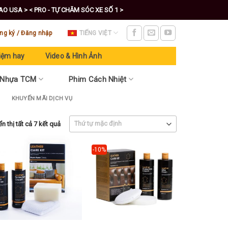
CAO USA >
< PRO - TỰ CHĂM SÓC XE SỐ 1 >
ng ký / Đăng nhập
TIẾNG VIỆT
iệm hay
Video & Hình Ảnh
 Nhựa TCM
Phim Cách Nhiệt
KHUYẾN MÃI DỊCH VỤ
ển thị tất cả 7 kết quả
-10%