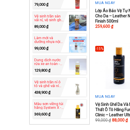
PRO USA - Heavy
MUA NGAY
79,000
₫
Duty C-49
This
Lớp Áo Bảo Vệ Tự 
Cho Da – Leather N
Vệ sinh trần sàn
product
vải nỉ, vệ sinh ghế
Finish 500ml
sofa vải- Xtract
has
259,600
₫
89,000
₫
Power™ C-83
multiple
variants.
Làm mới và
dưỡng nhựa nội
The
thất - Vinyl
99,000
₫
-15%
Dressing UB-82
options
may
Dung dịch nước
rửa xe an toàn -
be
Super Car Wash
129,800
₫
chosen
C-60 tự rửa xe tại
nhà
on
Vệ sinh trần nỉ ô
the
tô và ghế vải nỉ
hãng Furniture
product
438,900
₫
Clinic - Carpet
MUA NGAY
Cleaner 500ml
page
Màu sơn viềng túi
This
Vệ Sinh Ghế Da Và 
hãng System X -
Thất Ô Tô Hãng Fur
product
Leather Edge
369,600
₫
Clinic – Leather Ult
Paint 125ml
has
Clean 250ml
99,000
₫
88,000
₫
multiple