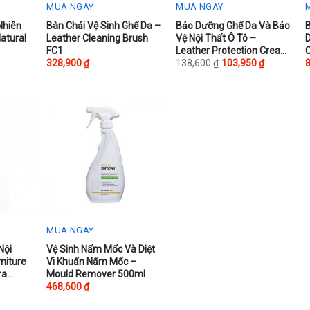
MUA NGAY
MUA NGAY
This
T
Nhiên
Bàn Chải Vệ Sinh Ghế Da –
Bảo Dưỡng Ghế Da Và Bảo
B
atural
Leather Cleaning Brush
Vệ Nội Thất Ô Tô –
product
p
FC1
Leather Protection Cream
C
has
h
250ml
328,900
₫
138,600
₫
103,950
₫
multiple
m
variants.
v
The
options
o
may
be
chosen
on
the
t
product
p
MUA NGAY
page
Nội
Vệ Sinh Nấm Mốc Và Diệt
niture
Vi Khuẩn Nấm Mốc –
ra
Mould Remover 500ml
468,600
₫