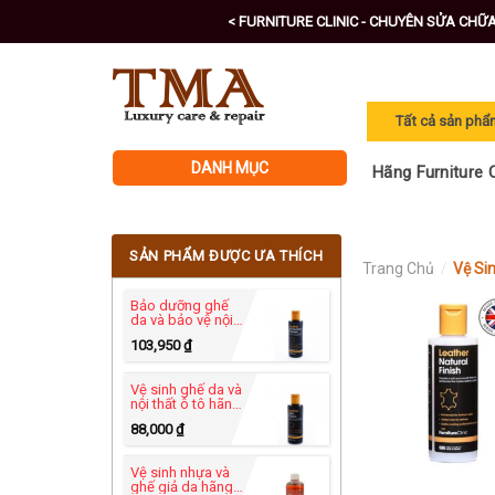
Skip
< FURNITURE CLINIC - CHUYÊN SỬA CHỮ
to
content
DANH MỤC
Hãng Furniture C
SẢN PHẨM ĐƯỢC ƯA THÍCH
Trang Chủ
/
Vệ Si
Bảo dưỡng ghế
da và bảo vệ nội
thất ô tô - Leather
103,950
₫
Protection Cream
250ml
Vệ sinh ghế da và
nội thất ô tô hãng
Furniture Clinic -
88,000
₫
Leather Ultra
Clean 250ml
Vệ sinh nhựa và
ghế giả da hãng