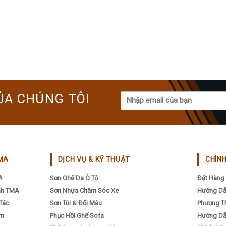
ỦA CHÚNG TÔI
MA
DỊCH VỤ & KỸ THUẬT
CHÍN
A
Sơn Ghế Da Ô Tô
Đặt Hàng 
nh TMA
Sơn Nhựa Chăm Sóc Xe
Hướng Dẫ
Tác
Sơn Túi & Đổi Màu
Phương T
ẩm
Phục Hồi Ghế Sofa
Hướng Dẫ