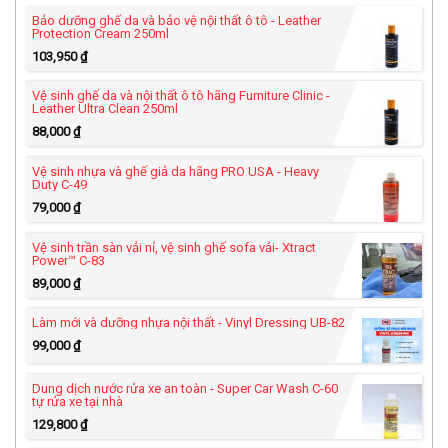
Bảo dưỡng ghế da và bảo vệ nội thất ô tô - Leather
Protection Cream 250ml
103,950
₫
Vệ sinh ghế da và nội thất ô tô hãng Furniture Clinic -
Leather Ultra Clean 250ml
88,000
₫
Vệ sinh nhựa và ghế giả da hãng PRO USA - Heavy
Duty C-49
79,000
₫
Vệ sinh trần sàn vải nỉ, vệ sinh ghế sofa vải- Xtract
Power™ C-83
89,000
₫
Làm mới và dưỡng nhựa nội thất - Vinyl Dressing UB-82
99,000
₫
Dung dịch nước rửa xe an toàn - Super Car Wash C-60
tự rửa xe tại nhà
129,800
₫