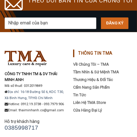
THEO DÕI BẢN TIN CỦA CHÚNG TÔI
may
may
be
be
chosen
chosen
on
on
the
the
product
product
page
page
THÔNG TIN TMA
Về Chúng Tôi – TMA
Tầm Nhìn & Sứ Mệnh TMA
CÔNG TY TNHH TM & DV THÁI
MINH ANH
Thương Hiệu & Đối Tác
Mã số thuế: 0312019849
Cẩm Nang Sản Phẩm
Địa chỉ: 16-18 Đường Số 6, KDC T30,
Tin Tức
Xã Bình Hưng, TP.Hồ Chí Minh
Liên Hệ TMA Store
Hotline: 0912.19.3738 - 093.7979.906
Cửa Hàng Đại Lý
Email: thaiminhanh.co@gmail.com
Hỗ trợ khách hàng
0385998717