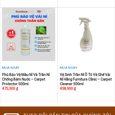
variants.
The
options
may
be
chosen
on
the
product
page
MUA NGAY
MUA NGAY
This
This
Phủ Bảo Vệ Màu Nỉ Và Trần Nỉ
Vệ Sinh Trần Nỉ Ô Tô Và Ghế Vải
Chống Bám Nước – Carpet
Nỉ Hãng Furniture Clinic – Carpet
product
product
Protector 500ml
Cleaner 500ml
has
has
475,300
₫
438,900
₫
multiple
multiple
variants.
variants.
The
The
options
options