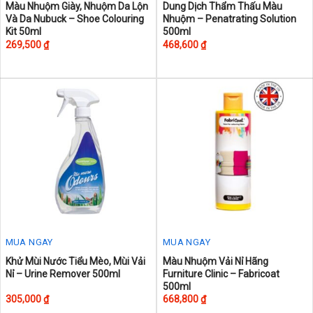
This
This
Màu Nhuộm Giày, Nhuộm Da Lộn
Dung Dịch Thẩm Thấu Màu
Và Da Nubuck – Shoe Colouring
Nhuộm – Penatrating Solution
product
product
Kit 50ml
500ml
has
has
269,500
₫
468,600
₫
multiple
multiple
variants.
variants.
The
The
options
options
may
may
be
be
chosen
chosen
on
on
the
the
product
product
page
page
MUA NGAY
MUA NGAY
This
Khử Mùi Nước Tiểu Mèo, Mùi Vải
Màu Nhuộm Vải Nỉ Hãng
Nỉ – Urine Remover 500ml
Furniture Clinic – Fabricoat
product
500ml
has
305,000
₫
668,800
₫
multiple