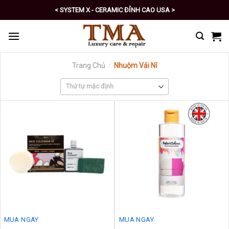
Skip
< SYSTEM X - CERAMIC ĐỈNH CAO USA >
to
< PRO - TỰ CHĂM SÓC XE SỐ 1 >
content
Trang Chủ
/
Nhuộm Vải Nỉ
MUA NGAY
MUA NGAY