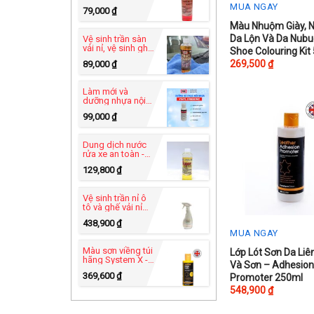
PRO USA - Heavy
MUA NGAY
79,000
₫
Duty C-49
This
Màu Nhuộm Giày,
Da Lộn Và Da Nubu
Vệ sinh trần sàn
product
vải nỉ, vệ sinh ghế
Shoe Colouring Kit
sofa vải- Xtract
has
269,500
₫
89,000
₫
Power™ C-83
multiple
variants.
Làm mới và
dưỡng nhựa nội
The
thất - Vinyl
99,000
₫
Dressing UB-82
options
may
Dung dịch nước
rửa xe an toàn -
be
Super Car Wash
129,800
₫
chosen
C-60 tự rửa xe tại
nhà
on
Vệ sinh trần nỉ ô
the
tô và ghế vải nỉ
hãng Furniture
product
438,900
₫
Clinic - Carpet
MUA NGAY
Cleaner 500ml
page
Màu sơn viềng túi
This
Lớp Lót Sơn Da Liê
hãng System X -
Và Sơn – Adhesio
product
Leather Edge
369,600
₫
Promoter 250ml
Paint 125ml
has
548,900
₫
multiple