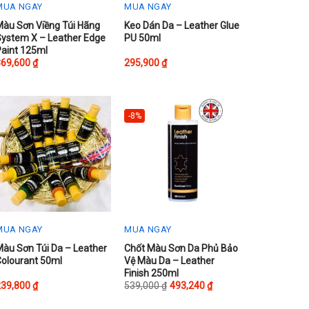
MUA NGAY
MUA NGAY
his
Màu Sơn Viềng Túi Hãng
Keo Dán Da – Leather Glue
System X – Leather Edge
PU 50ml
roduct
Paint 125ml
as
369,600
₫
295,900
₫
ultiple
ariants.
The
-8%
ptions
may
be
chosen
on
he
roduct
MUA NGAY
MUA NGAY
page
his
This
àu Sơn Túi Da – Leather
Chốt Màu Sơn Da Phủ Bảo
Colourant 50ml
Vệ Màu Da – Leather
roduct
product
Finish 250ml
as
has
239,800
₫
539,000
₫
493,240
₫
ultiple
multiple