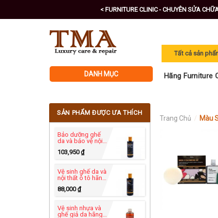
Skip
< FURNITURE CLINIC - CHUYÊN SỬA CHỮ
to
content
DANH MỤC
Hãng Furniture C
SẢN PHẨM ĐƯỢC ƯA THÍCH
Trang Chủ
/
Màu S
Bảo dưỡng ghế
da và bảo vệ nội
thất ô tô - Leather
103,950
₫
Protection Cream
250ml
Vệ sinh ghế da và
nội thất ô tô hãng
Furniture Clinic -
88,000
₫
Leather Ultra
Clean 250ml
Vệ sinh nhựa và
ghế giả da hãng