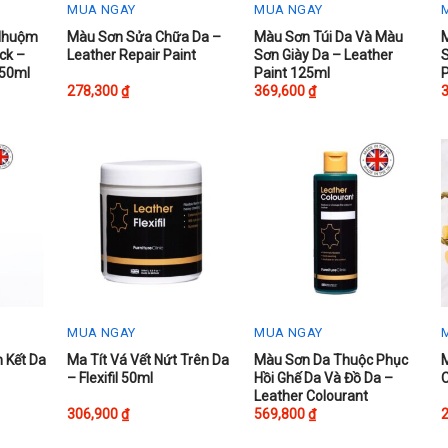
MUA NGAY
MUA NGAY
This
This
T
 Nhuộm
Màu Sơn Sửa Chữa Da –
Màu Sơn Túi Da Và Màu
ck –
Leather Repair Paint
Sơn Giày Da – Leather
product
product
p
 50ml
Paint 125ml
has
has
h
278,300
₫
369,600
₫
multiple
multiple
m
variants.
variants.
v
The
The
options
options
o
may
may
be
be
chosen
chosen
on
on
the
the
t
product
product
p
MUA NGAY
MUA NGAY
page
page
This
This
T
n Kết Da
Ma Tít Vá Vết Nứt Trên Da
Màu Sơn Da Thuộc Phục
M
n
– Flexifil 50ml
Hồi Ghế Da Và Đồ Da –
product
product
p
Leather Colourant
has
has
h
306,900
₫
569,800
₫
multiple
multiple
m