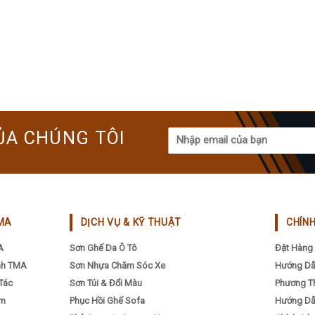
ỦA CHÚNG TÔI
MA
DỊCH VỤ & KỸ THUẬT
CHÍN
A
Sơn Ghế Da Ô Tô
Đặt Hàng 
nh TMA
Sơn Nhựa Chăm Sóc Xe
Hướng Dẫ
Tác
Sơn Túi & Đổi Màu
Phương T
ẩm
Phục Hồi Ghế Sofa
Hướng Dẫ