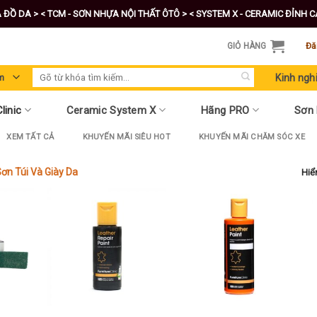
A ĐỒ DA >
< TCM - SƠN NHỰA NỘI THẤT ÔTÔ >
< SYSTEM X - CERAMIC ĐỈNH 
GIỎ HÀNG
Đă
Tìm
Kinh ngh
kiếm:
linic
Ceramic System X
Hãng PRO
Sơn
XEM TẤT CẢ
KHUYẾN MÃI SIÊU HOT
KHUYẾN MÃI CHĂM SÓC XE
ơn Túi Và Giày Da
Hiển