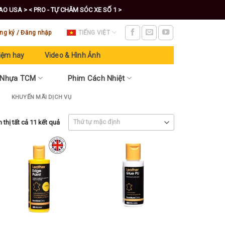
CAO USA >
< PRO - TỰ CHĂM SÓC XE SỐ 1 >
ng ký / Đăng nhập
TIẾNG VIỆT
iệm hay
Video & Hình Ảnh
 Nhựa TCM
Phim Cách Nhiệt
KHUYẾN MÃI DỊCH VỤ
 thị tất cả 11 kết quả