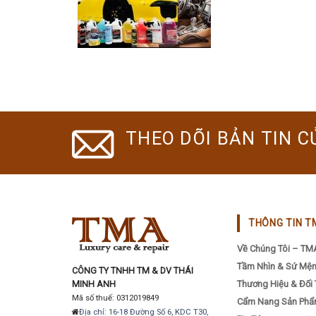
THEO DÕI BẢN TIN C
THÔNG TIN T
Về Chúng Tôi – TM
Tầm Nhìn & Sứ Mệ
CÔNG TY TNHH TM & DV THÁI
MINH ANH
Thương Hiệu & Đối 
Mã số thuế: 0312019849
Cẩm Nang Sản Ph
Địa chỉ: 16-18 Đường Số 6, KDC T30,