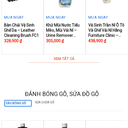
MUA NGAY
MUA NGAY
MUA NGAY
This
Bàn Chải Vệ Sinh
Khử Mùi Nước Tiểu
Vệ Sinh Trần Nỉ Ô Tô
Ghế Da – Leather
Mèo, Mùi Vải Nỉ –
Và Ghế Vải Nỉ Hãng
product
Cleaning Brush FC1
Urine Remover
Furniture Clinic –
has
500ml
Carpet Cleaner
328,900
₫
305,000
₫
438,900
₫
multiple
500ml
variants.
The
XEM TẤT CẢ
options
may
be
chosen
on
ĐÁNH BÓNG GỖ, SỬA ĐỒ GỖ
the
SỬA CHỮA GỖ
DẦU BÓNG GỖ
product
page