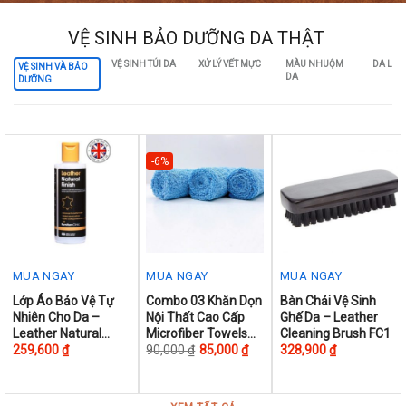
VỆ SINH BẢO DƯỠNG DA THẬT
VỆ SINH TÚI DA
XỬ LÝ VẾT MỰC
MÀU NHUỘM
DA LỘN
VỆ SINH VÀ BẢO
DA
DƯỠNG
-6%
MUA NGAY
MUA NGAY
MUA NGAY
This
This
Lớp Áo Bảo Vệ Tự
Combo 03 Khăn Dọn
Bàn Chải Vệ Sinh
Nhiên Cho Da –
Nội Thất Cao Cấp
Ghế Da – Leather
product
product
Leather Natural
Microfiber Towels
Cleaning Brush FC1
has
has
Finish 500ml
38x40cm
259,600
₫
90,000
₫
85,000
₫
328,900
₫
multiple
multiple
variants.
variants.
The
The