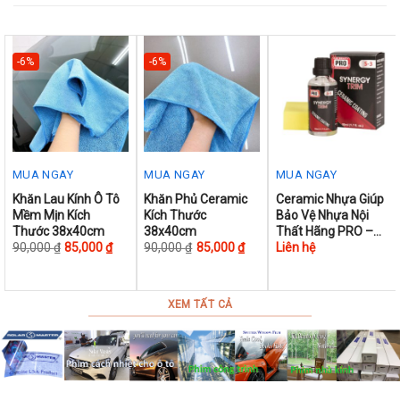
-6%
-6%
MUA NGAY
MUA NGAY
MUA NGAY
This
This
Khăn Lau Kính Ô Tô
Khăn Phủ Ceramic
Ceramic Nhựa Giúp
Mềm Mịn Kích
Kích Thước
Bảo Vệ Nhựa Nội
product
product
Thước 38x40cm
38x40cm
Thất Hãng PRO –
has
has
Synergy Trim 50ml
90,000
₫
85,000
₫
90,000
₫
85,000
₫
Liên hệ
multiple
multiple
variants.
variants.
The
The
XEM TẤT CẢ
options
options
may
may
be
be
chosen
chosen