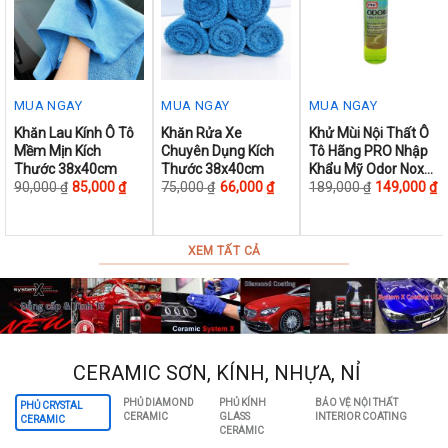
MUA NGAY
MUA NGAY
MUA NGAY
This
This
This
Khăn Lau Kính Ô Tô
Khăn Rửa Xe
Khử Mùi Nội Thất Ô
Mềm Mịn Kích
Chuyên Dụng Kích
Tô Hãng PRO Nhập
product
product
product
Thước 38x40cm
Thước 38x40cm
Khẩu Mỹ Odor Nox
has
has
has
150ml
90,000
₫
85,000
₫
75,000
₫
66,000
₫
189,000
₫
149,000
₫
multiple
multiple
multiple
variants.
variants.
variants.
The
The
The
XEM TẤT CẢ
options
options
options
may
may
may
be
be
be
chosen
chosen
chosen
on
on
on
CERAMIC SƠN, KÍNH, NHỰA, NỈ
the
the
the
PHỦ DIAMOND
PHỦ KÍNH
BẢO VỆ NỘI THẤT
PHỦ CRYSTAL
product
product
product
CERAMIC
GLASS
INTERIOR COATING
CERAMIC
page
page
page
CERAMIC