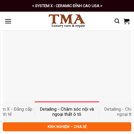
Skip
< PRO - TỰ CHĂM SÓC XE SỐ 1 >
to
content
Chăm sóc nội và
Detailing - Chăm sóc nội và
Sơn ghế da và đ
thất ô tô
ngoại thất ô tô
Clin
KINH NGHIỆM – CHIA SẺ