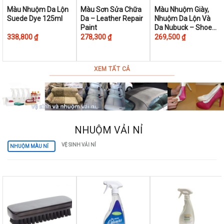
This
This
This
Màu Nhuộm Da Lộn
Màu Sơn Sửa Chữa
Màu Nhuộm Giày,
Suede Dye 125ml
Da – Leather Repair
Nhuộm Da Lộn Và
product
product
product
Paint
Da Nubuck – Shoe
has
has
has
Colouring Kit 50ml
338,800
₫
278,300
₫
269,500
₫
multiple
multiple
multiple
variants.
variants.
variants.
The
The
The
XEM TẤT CẢ
options
options
options
may
may
may
be
be
be
chosen
chosen
chosen
on
on
on
NHUỘM VẢI NỈ
the
the
the
VỆ SINH VẢI NỈ
NHUỘM MÀU NỈ
product
product
product
page
page
page