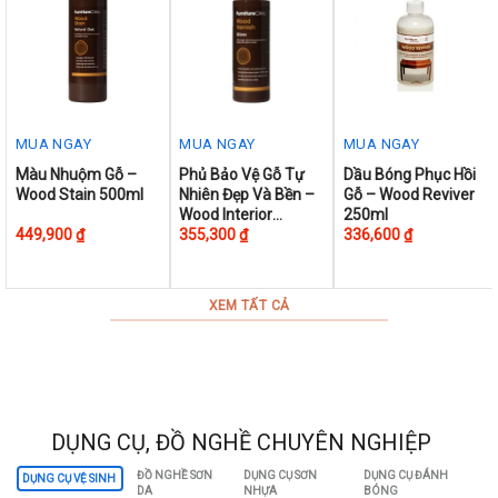
MUA NGAY
MUA NGAY
MUA NGAY
This
This
This
Màu Nhuộm Gỗ –
Phủ Bảo Vệ Gỗ Tự
Dầu Bóng Phục Hồi
Wood Stain 500ml
Nhiên Đẹp Và Bền –
Gỗ – Wood Reviver
product
product
product
Wood Interior
250ml
has
has
has
Varnish
449,900
₫
355,300
₫
336,600
₫
multiple
multiple
multiple
variants.
variants.
variants.
The
The
The
XEM TẤT CẢ
options
options
options
may
may
may
be
be
be
chosen
chosen
chosen
on
on
on
DỤNG CỤ, ĐỒ NGHỀ CHUYÊN NGHIỆP
the
the
the
ĐỒ NGHỀ SƠN
DỤNG CỤ SƠN
DỤNG CỤ ĐÁNH
DỤNG CỤ VỆ SINH
product
product
product
DA
NHỰA
BÓNG