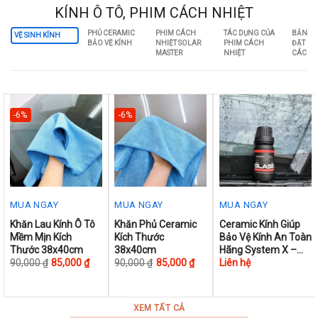
on
on
KÍNH Ô TÔ, PHIM CÁCH NHIỆT
the
the
PHỦ CERAMIC
PHIM CÁCH
TÁC DỤNG CỦA
BẢNG G
product
product
VỆ SINH KÍNH
BẢO VỆ KÍNH
NHIỆT SOLAR
PHIM CÁCH
ĐẶT PH
page
page
MASTER
NHIỆT
CÁCH N
-6%
-6%
MUA NGAY
MUA NGAY
MUA NGAY
This
This
Khăn Lau Kính Ô Tô
Khăn Phủ Ceramic
Ceramic Kính Giúp
Mềm Mịn Kích
Kích Thước
Bảo Vệ Kính An Toàn
product
product
Thước 38x40cm
38x40cm
Hãng System X –
has
has
Glass 10ml
90,000
₫
85,000
₫
90,000
₫
85,000
₫
Liên hệ
multiple
multiple
variants.
variants.
The
The
XEM TẤT CẢ