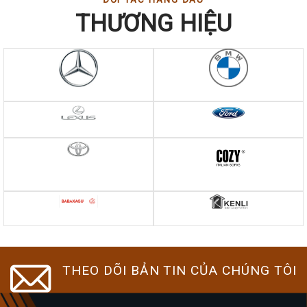
on
on
on
THƯƠNG HIỆU
the
the
the
product
product
product
page
page
page
THEO DÕI BẢN TIN CỦA CHÚNG TÔI