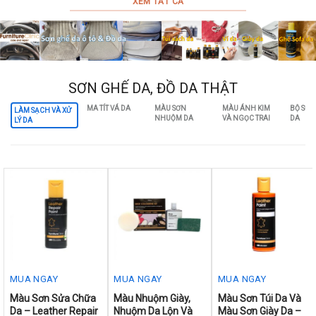
XEM TẤT CẢ
options
options
may
may
be
be
chosen
chosen
on
on
SƠN GHẾ DA, ĐỒ DA THẬT
the
the
MA TÍT VÁ DA
MÀU SƠN
MÀU ÁNH KIM
BỘ SỬA
LÀM SẠCH VÀ XỬ
product
product
NHUỘM DA
VÀ NGỌC TRAI
DA
LÝ DA
page
page
MUA NGAY
MUA NGAY
MUA NGAY
This
This
This
Màu Sơn Sửa Chữa
Màu Nhuộm Giày,
Màu Sơn Túi Da Và
Da – Leather Repair
Nhuộm Da Lộn Và
Màu Sơn Giày Da –
product
product
product