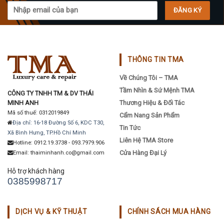
THÔNG TIN TMA
Về Chúng Tôi – TMA
Tầm Nhìn & Sứ Mệnh TMA
CÔNG TY TNHH TM & DV THÁI
MINH ANH
Thương Hiệu & Đối Tác
Mã số thuế: 0312019849
Cẩm Nang Sản Phẩm
Địa chỉ: 16-18 Đường Số 6, KDC T30,
Tin Tức
Xã Bình Hưng, TP.Hồ Chí Minh
Liên Hệ TMA Store
Hotline: 0912.19.3738 - 093.7979.906
Cửa Hàng Đại Lý
Email: thaiminhanh.co@gmail.com
Hỗ trợ khách hàng
0385998717
DỊCH VỤ & KỸ THUẬT
CHÍNH SÁCH MUA HÀNG