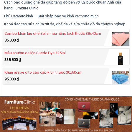
Cách bảo dưỡng ghế da giúp tăng độ bền với 02 bước chuẩn Anh của
hãng Furniture Clinic
Phủ Ceramic kính – Giải pháp bảo vệ kính xe thông minh
Khoá đào tạo sửa chữa túi da, ghế da và sửa chữa đồ da chuyên nghiệp
Combo khăn lau ghế Sofa màu hồng kích thước 38x40cm
85,000
₫
Màu nhuộm da lộn Suede Dye 125ml
338,800
₫
Khăn rửa xe ô tô cao cấp kích thước 30x60cm
95,000
₫