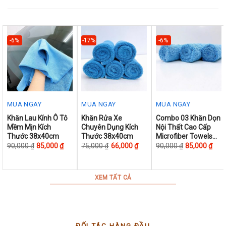
page
page
page
-6%
-17%
-6%
MUA NGAY
MUA NGAY
MUA NGAY
This
This
This
Khăn Lau Kính Ô Tô
Khăn Rửa Xe
Combo 03 Khăn Dọn
Mềm Mịn Kích
Chuyên Dụng Kích
Nội Thất Cao Cấp
product
product
product
Thước 38x40cm
Thước 38x40cm
Microfiber Towels
has
has
has
38x40cm
90,000
₫
85,000
₫
75,000
₫
66,000
₫
90,000
₫
85,000
₫
multiple
multiple
multiple
variants.
variants.
variants.
The
The
The
XEM TẤT CẢ
options
options
options
may
may
may
be
be
be
chosen
chosen
chosen
ĐỐI TÁC HÀNG ĐẦU