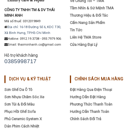
Về Chúng Tôi – TMA
Tầm Nhìn & Sứ Mệnh TMA
CÔNG TY TNHH TM & DV THÁI
MINH ANH
Thương Hiệu & Đối Tác
Mã số thuế: 0312019849
Cẩm Nang Sản Phẩm
Địa chỉ: 16-18 Đường Số 6, KDC T30,
Tin Tức
Xã Bình Hưng, TP.Hồ Chí Minh
Liên Hệ TMA Store
Hotline: 0912.19.3738 - 093.7979.906
Cửa Hàng Đại Lý
Email: thaiminhanh.co@gmail.com
Hỗ trợ khách hàng
0385998717
DỊCH VỤ & KỸ THUẬT
CHÍNH SÁCH MUA HÀNG
Sơn Ghế Da Ô Tô
Đặt Hàng Qua Điện Thoại
Sơn Nhựa Chăm Sóc Xe
Hướng Dẫn Đặt Hàng
Sơn Túi & Đổi Màu
Phương Thức Thanh Toán
Phục Hồi Ghế Sofa
Hướng Dẫn Thanh Toán
Phủ Ceramic System X
Chính Sách Đổi Trả
Dán Phim Cách Nhiệt