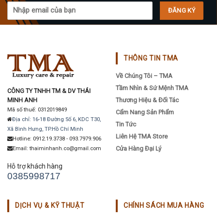
chosen
on
the
product
page
THÔNG TIN TMA
Về Chúng Tôi – TMA
Tầm Nhìn & Sứ Mệnh TMA
CÔNG TY TNHH TM & DV THÁI
MINH ANH
Thương Hiệu & Đối Tác
Mã số thuế: 0312019849
Cẩm Nang Sản Phẩm
Địa chỉ: 16-18 Đường Số 6, KDC T30,
Tin Tức
Xã Bình Hưng, TP.Hồ Chí Minh
Liên Hệ TMA Store
Hotline: 0912.19.3738 - 093.7979.906
Cửa Hàng Đại Lý
Email: thaiminhanh.co@gmail.com
Hỗ trợ khách hàng
0385998717
DỊCH VỤ & KỸ THUẬT
CHÍNH SÁCH MUA HÀNG