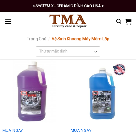
Skip
< SYSTEM X - CERAMIC ĐỈNH CAO USA >
to
< PRO - TỰ CHĂM SÓC XE SỐ 1 >
content
Trang Chủ
/
Vệ Sinh Khoang Máy Mâm Lốp
MUA NGAY
MUA NGAY