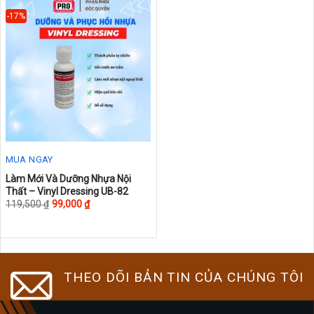
variants.
variants.
The
The
-17%
options
options
may
may
be
be
chosen
chosen
on
on
the
the
product
product
page
page
MUA NGAY
This
Làm Mới Và Dưỡng Nhựa Nội
Thất – Vinyl Dressing UB-82
product
119,500
₫
99,000
₫
has
multiple
variants.
The
THEO DÕI BẢN TIN CỦA CHÚNG TÔI
options
may
be