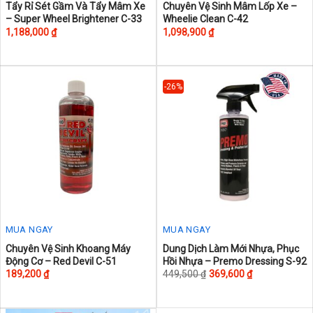
Tẩy Rỉ Sét Gầm Và Tẩy Mâm Xe
Chuyên Vệ Sinh Mâm Lốp Xe –
– Super Wheel Brightener C-33
Wheelie Clean C-42
1,188,000
₫
1,098,900
₫
-26%
MUA NGAY
MUA NGAY
This
This
Chuyên Vệ Sinh Khoang Máy
Dung Dịch Làm Mới Nhựa, Phục
Động Cơ – Red Devil C-51
Hồi Nhựa – Premo Dressing S-92
product
product
189,200
₫
449,500
₫
369,600
₫
has
has
multiple
multiple