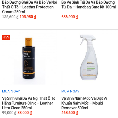
This
Bảo Dưỡng Ghế Da Và Bảo Vệ Nội
Bộ Vệ Sinh Túi Da Và Bảo Dưỡng
Thất Ô Tô – Leather Protection
Túi Da – Handbag Care Kit 100ml
product
Cream 250ml
has
138,600
₫
103,950
₫
636,900
₫
multiple
variants.
The
-15%
options
may
be
chosen
on
the
product
page
MUA NGAY
MUA NGAY
This
Vệ Sinh Ghế Da Và Nội Thất Ô Tô
Vệ Sinh Nấm Mốc Và Diệt Vi
Hãng Furniture Clinic – Leather
Khuẩn Nấm Mốc – Mould
product
Ultra Clean 250ml
Remover 500ml
has
99,000
₫
88,000
₫
468,600
₫
multiple