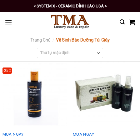
Skip
< SYSTEM X - CERAMIC ĐỈNH CAO USA >
to
< PRO - TỰ CHĂM SÓC XE SỐ 1 >
content
Trang Chủ
/
Vệ Sinh Bảo Dưỡng Túi Giày
-25%
MUA NGAY
MUA NGAY