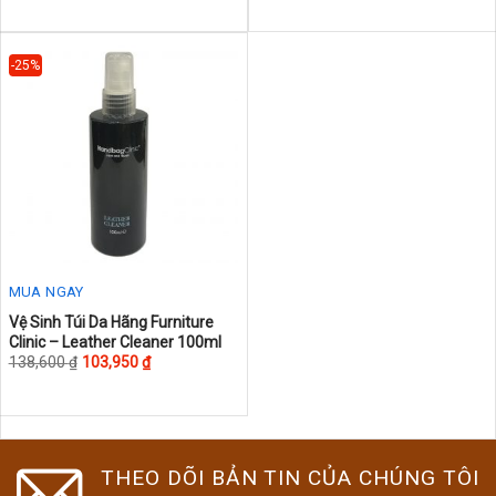
variants.
The
-25%
options
may
be
chosen
on
the
product
page
MUA NGAY
This
Vệ Sinh Túi Da Hãng Furniture
Clinic – Leather Cleaner 100ml
product
138,600
₫
103,950
₫
has
multiple
variants.
The
THEO DÕI BẢN TIN CỦA CHÚNG TÔI
options