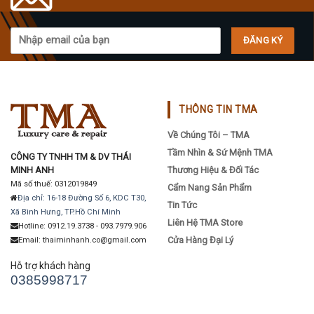
may
be
chosen
on
the
product
page
THÔNG TIN TMA
Về Chúng Tôi – TMA
Tầm Nhìn & Sứ Mệnh TMA
CÔNG TY TNHH TM & DV THÁI
MINH ANH
Thương Hiệu & Đối Tác
Mã số thuế: 0312019849
Cẩm Nang Sản Phẩm
Địa chỉ: 16-18 Đường Số 6, KDC T30,
Tin Tức
Xã Bình Hưng, TP.Hồ Chí Minh
Liên Hệ TMA Store
Hotline: 0912.19.3738 - 093.7979.906
Cửa Hàng Đại Lý
Email: thaiminhanh.co@gmail.com
Hỗ trợ khách hàng
0385998717