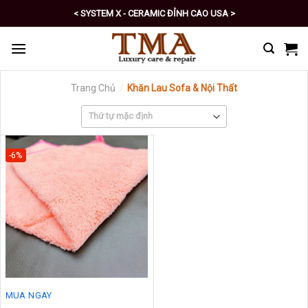
Skip
< SYSTEM X - CERAMIC ĐỈNH CAO USA >
to
< PRO - TỰ CHĂM SÓC XE SỐ 1 >
content
Trang Chủ
/
Khăn Lau Sofa & Nội Thất
-6%
MUA NGAY