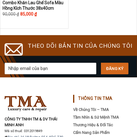
This
Combo Khăn Lau Ghế Sofa Màu
Hồng Kích Thước 38x40cm
product
90,000
₫
85,000
₫
has
multiple
variants.
The
THEO DÕI BẢN TIN CỦA CHÚNG TÔI
options
may
be
chosen
on
the
product
page
THÔNG TIN TMA
Về Chúng Tôi – TMA
Tầm Nhìn & Sứ Mệnh TMA
CÔNG TY TNHH TM & DV THÁI
MINH ANH
Thương Hiệu & Đối Tác
Mã số thuế: 0312019849
Cẩm Nang Sản Phẩm