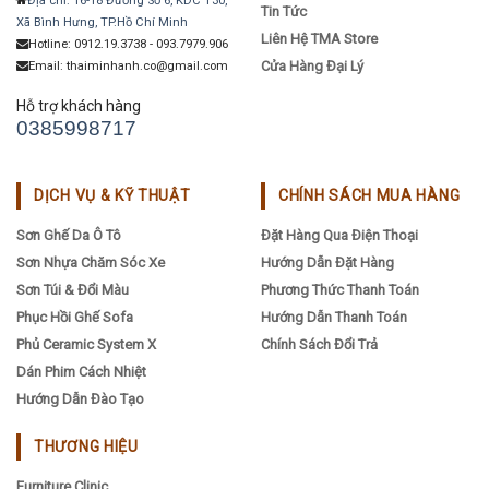
Địa chỉ: 16-18 Đường Số 6, KDC T30,
Tin Tức
Xã Bình Hưng, TP.Hồ Chí Minh
Liên Hệ TMA Store
Hotline: 0912.19.3738 - 093.7979.906
Cửa Hàng Đại Lý
Email: thaiminhanh.co@gmail.com
Hỗ trợ khách hàng
0385998717
DỊCH VỤ & KỸ THUẬT
CHÍNH SÁCH MUA HÀNG
Sơn Ghế Da Ô Tô
Đặt Hàng Qua Điện Thoại
Sơn Nhựa Chăm Sóc Xe
Hướng Dẫn Đặt Hàng
Sơn Túi & Đổi Màu
Phương Thức Thanh Toán
Phục Hồi Ghế Sofa
Hướng Dẫn Thanh Toán
Phủ Ceramic System X
Chính Sách Đổi Trả
Dán Phim Cách Nhiệt
Hướng Dẫn Đào Tạo
THƯƠNG HIỆU
Furniture Clinic