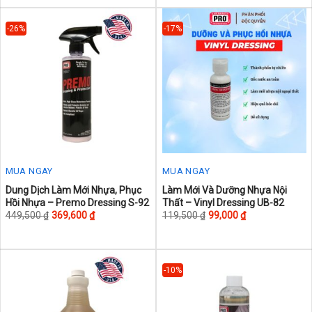
variants.
The
-26%
-17%
options
may
be
chosen
on
the
product
page
MUA NGAY
MUA NGAY
This
This
Dung Dịch Làm Mới Nhựa, Phục
Làm Mới Và Dưỡng Nhựa Nội
Hồi Nhựa – Premo Dressing S-92
Thất – Vinyl Dressing UB-82
product
product
449,500
₫
369,600
₫
119,500
₫
99,000
₫
has
has
multiple
multiple
variants.
variants.
The
The
-10%
options
options
may
may