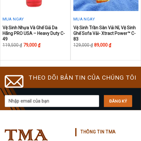
page
MUA NGAY
MUA NGAY
This
This
Vệ Sinh Nhựa Và Ghế Giả Da
Vệ Sinh Trần Sàn Vải Nỉ, Vệ Sinh
Hãng PRO USA – Heavy Duty C-
Ghế Sofa Vải- Xtract Power™ C-
product
product
49
83
has
has
119,500
₫
79,000
₫
129,000
₫
89,000
₫
multiple
multiple
variants.
variants.
The
The
options
options
THEO DÕI BẢN TIN CỦA CHÚNG TÔI
may
may
be
be
chosen
chosen
on
on
the
the
product
product
page
page
THÔNG TIN TMA