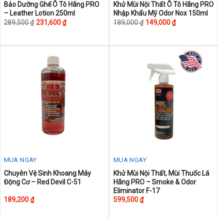
This
This
Bảo Dưỡng Ghế Ô Tô Hãng PRO
Khử Mùi Nội Thất Ô Tô Hãng PRO
– Leather Lotion 250ml
Nhập Khẩu Mỹ Odor Nox 150ml
product
product
289,500
₫
231,600
₫
189,000
₫
149,000
₫
has
has
multiple
multiple
variants.
variants.
The
The
options
options
may
may
be
be
chosen
chosen
on
on
the
the
product
product
page
page
MUA NGAY
MUA NGAY
This
Chuyên Vệ Sinh Khoang Máy
Khử Mùi Nội Thất, Mùi Thuốc Lá
Động Cơ – Red Devil C-51
Hãng PRO – Smoke & Odor
product
Eliminator F-17
has
189,200
₫
599,500
₫
multiple