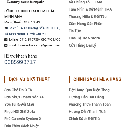
Về Chúng Tôi – TMA
Tầm Nhìn & Sứ Mệnh TMA
CÔNG TY TNHH TM & DV THÁI
MINH ANH
Thương Hiệu & Đối Tác
Mã số thuế: 0312019849
Cẩm Nang Sản Phẩm
Địa chỉ: 16-18 Đường Số 6, KDC T30,
Tin Tức
Xã Bình Hưng, TP.Hồ Chí Minh
Liên Hệ TMA Store
Hotline: 0912.19.3738 - 093.7979.906
Cửa Hàng Đại Lý
Email: thaiminhanh.co@gmail.com
Hỗ trợ khách hàng
0385998717
DỊCH VỤ & KỸ THUẬT
CHÍNH SÁCH MUA HÀNG
Sơn Ghế Da Ô Tô
Đặt Hàng Qua Điện Thoại
Sơn Nhựa Chăm Sóc Xe
Hướng Dẫn Đặt Hàng
Sơn Túi & Đổi Màu
Phương Thức Thanh Toán
Phục Hồi Ghế Sofa
Hướng Dẫn Thanh Toán
Phủ Ceramic System X
Chính Sách Đổi Trả
Dán Phim Cách Nhiệt