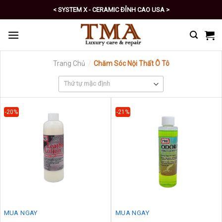
Skip
< SYSTEM X - CERAMIC ĐỈNH CAO USA >
to
< PRO - TỰ CHĂM SÓC XE SỐ 1 >
content
Trang Chủ
/
Chăm Sóc Nội Thất Ô Tô
-20%
-21%
MUA NGAY
MUA NGAY