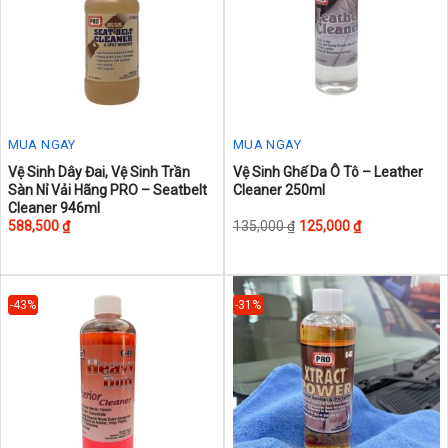
be
be
chosen
chosen
on
on
the
the
product
product
page
page
MUA NGAY
MUA NGAY
This
Vệ Sinh Dây Đai, Vệ Sinh Trần
Vệ Sinh Ghế Da Ô Tô – Leather
Sàn Nỉ Vải Hãng PRO – Seatbelt
Cleaner 250ml
product
Cleaner 946ml
has
588,500
₫
135,000
₫
125,000
₫
multiple
variants.
The
-43%
-31%
options
may
be
chosen
on
the
product