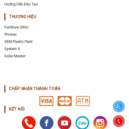
Hướng Dẫn Đào Tạo
THƯƠNG HIỆU
Furniture Clinic
Prowax
SEM Plastic Paint
System X
Solar Master
CHẤP NHẬN THANH TOÁN
KẾT NỐI