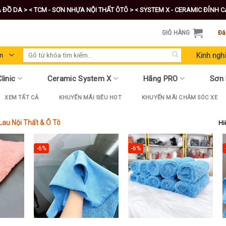
A ĐỒ DA >
< TCM - SƠN NHỰA NỘI THẤT ÔTÔ >
< SYSTEM X - CERAMIC ĐỈNH 
GIỎ HÀNG
Đă
Tìm
Kinh ngh
kiếm:
linic
Ceramic System X
Hãng PRO
Sơn
XEM TẤT CẢ
KHUYẾN MÃI SIÊU HOT
KHUYẾN MÃI CHĂM SÓC XE
Lau Nội Thất & Ô Tô
Hi
-6%
-6%