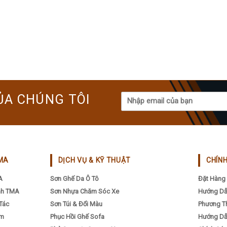
ỦA CHÚNG TÔI
MA
DỊCH VỤ & KỸ THUẬT
CHÍN
A
Sơn Ghế Da Ô Tô
Đặt Hàng 
nh TMA
Sơn Nhựa Chăm Sóc Xe
Hướng Dẫ
Tác
Sơn Túi & Đổi Màu
Phương T
ẩm
Phục Hồi Ghế Sofa
Hướng Dẫ