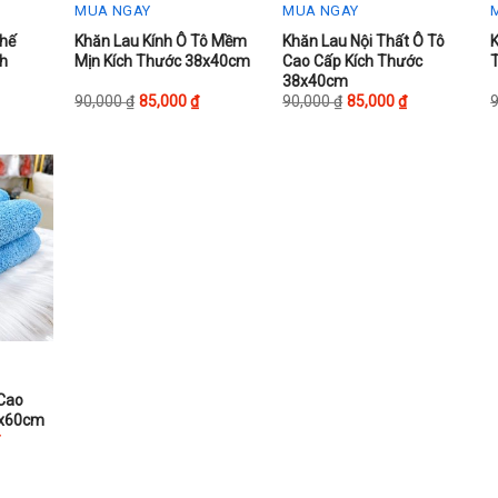
MUA NGAY
MUA NGAY
This
This
T
hế
Khăn Lau Kính Ô Tô Mềm
Khăn Lau Nội Thất Ô Tô
ch
Mịn Kích Thước 38x40cm
Cao Cấp Kích Thước
product
product
p
38x40cm
has
has
h
90,000
₫
85,000
₫
90,000
₫
85,000
₫
multiple
multiple
m
variants.
variants.
v
The
The
options
options
o
may
may
be
be
chosen
chosen
on
on
the
the
t
product
product
p
page
page
 Cao
0x60cm
₫