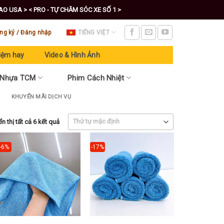
CAO USA >
< PRO - TỰ CHĂM SÓC XE SỐ 1 >
ng ký / Đăng nhập
TIẾNG VIỆT
iệm hay
Video & Hình Ảnh
 Nhựa TCM
Phim Cách Nhiệt
KHUYẾN MÃI DỊCH VỤ
ển thị tất cả 6 kết quả
-6%
-17%