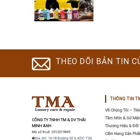
THEO DÕI BẢN TIN C
THÔNG TIN T
Về Chúng Tôi – TM
Tầm Nhìn & Sứ Mệ
CÔNG TY TNHH TM & DV THÁI
MINH ANH
Thương Hiệu & Đối 
Mã số thuế: 0312019849
Cẩm Nang Sản Ph
Địa chỉ: 16-18 Đường Số 6, KDC T30,