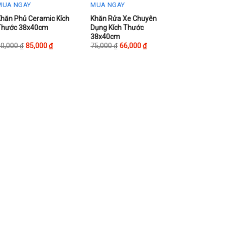
MUA NGAY
MUA NGAY
his
This
Khăn Phủ Ceramic Kích
Khăn Rửa Xe Chuyên
Thước 38x40cm
Dụng Kích Thước
roduct
product
38x40cm
as
has
90,000
₫
85,000
₫
75,000
₫
66,000
₫
ultiple
multiple
ariants.
variants.
The
The
ptions
options
may
may
be
be
chosen
chosen
on
on
he
the
roduct
product
page
page