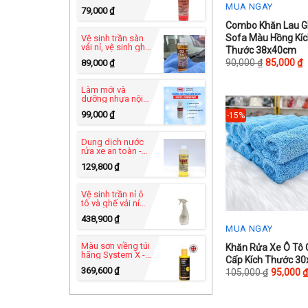
PRO USA - Heavy
MUA NGAY
79,000
₫
Duty C-49
This
Combo Khăn Lau G
Sofa Màu Hồng Kí
Vệ sinh trần sàn
product
vải nỉ, vệ sinh ghế
Thước 38x40cm
sofa vải- Xtract
has
90,000
₫
85,000
₫
89,000
₫
Power™ C-83
multiple
variants.
Làm mới và
dưỡng nhựa nội
The
thất - Vinyl
99,000
₫
-15%
Dressing UB-82
options
may
Dung dịch nước
rửa xe an toàn -
be
Super Car Wash
129,800
₫
chosen
C-60 tự rửa xe tại
nhà
on
Vệ sinh trần nỉ ô
the
tô và ghế vải nỉ
hãng Furniture
product
438,900
₫
Clinic - Carpet
MUA NGAY
Cleaner 500ml
page
Màu sơn viềng túi
This
Khăn Rửa Xe Ô Tô
hãng System X -
Cấp Kích Thước 3
product
Leather Edge
369,600
₫
105,000
₫
95,000
Paint 125ml
has
multiple