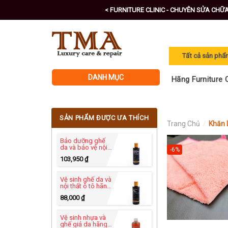
Skip
< FURNITURE CLINIC - CHUYÊN SỬA CHỮ
to
content
DANH MỤC
Hãng Furniture C
SẢN PHẨM ĐƯỢC ƯA THÍCH
Trang Chủ
/
Khăn 
Bảo dưỡng ghế
da và bảo vệ nội
-6%
thất ô tô - Leather
103,950
₫
Protection Cream
250ml
Vệ sinh ghế da và
nội thất ô tô hãng
Furniture Clinic -
88,000
₫
Leather Ultra
Clean 250ml
Vệ sinh nhựa và
ghế giả da hãng