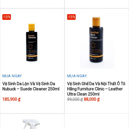
variants.
variants.
The
The
-10%
-15%
options
options
may
may
be
be
chosen
chosen
on
on
the
the
product
product
page
page
MUA NGAY
MUA NGAY
This
This
Vệ Sinh Da Lộn Và Vệ Sinh Da
Vệ Sinh Ghế Da Và Nội Thất Ô Tô
Nubuck – Suede Cleaner 250ml
Hãng Furniture Clinic – Leather
product
product
Ultra Clean 250ml
has
has
185,900
₫
99,000
₫
88,000
₫
multiple
multiple
variants.
variants.
The
The
options
options