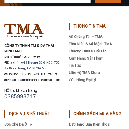
THÔNG TIN TMA
Về Chúng Tôi – TMA
Tầm Nhìn & Sứ Mệnh TMA
CÔNG TY TNHH TM & DV THÁI
MINH ANH
Thương Hiệu & Đối Tác
Mã số thuế: 0312019849
Cẩm Nang Sản Phẩm
Địa chỉ: 16-18 Đường Số 6, KDC T30,
Tin Tức
Xã Bình Hưng, TP.Hồ Chí Minh
Liên Hệ TMA Store
Hotline: 0912.19.3738 - 093.7979.906
Cửa Hàng Đại Lý
Email: thaiminhanh.co@gmail.com
Hỗ trợ khách hàng
0385998717
DỊCH VỤ & KỸ THUẬT
CHÍNH SÁCH MUA HÀNG
Sơn Ghế Da Ô Tô
Đặt Hàng Qua Điện Thoại