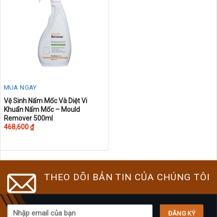
may
may
be
be
chosen
chosen
on
on
the
the
product
product
page
page
MUA NGAY
Vệ Sinh Nấm Mốc Và Diệt Vi
Khuẩn Nấm Mốc – Mould
Remover 500ml
468,600
₫
THEO DÕI BẢN TIN CỦA CHÚNG TÔI