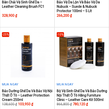
This
Bàn Chải Vệ Sinh Ghế Da –
Bảo Vệ Da Lộn Và Bảo Vệ Da
Leather Cleaning Brush FC1
Nubuck – Suede & Nubuck
product
Protector 100ml – 5 Lít
has
328,900
₫
266,200
₫
multiple
variants.
The
-25%
-10%
options
may
be
chosen
on
the
product
page
MUA NGAY
MUA NGAY
This
This
Bảo Dưỡng Ghế Da Và Bảo Vệ Nội
Bộ Vệ Sinh Ghế Da Và Bảo Dưỡng
Thất Ô Tô – Leather Protection
Nội Thất Ô Tô Hãng Furniture
product
product
Cream 250ml
Clinic – Leather Care Kit 500ml
has
has
138,600
₫
103,950
₫
866,800
₫
780,120
₫
multiple
multiple