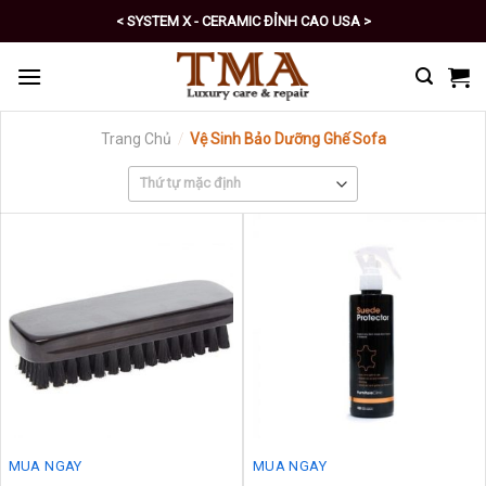
Skip
< SYSTEM X - CERAMIC ĐỈNH CAO USA >
to
< PRO - TỰ CHĂM SÓC XE SỐ 1 >
content
Trang Chủ
/
Vệ Sinh Bảo Dưỡng Ghế Sofa
MUA NGAY
MUA NGAY