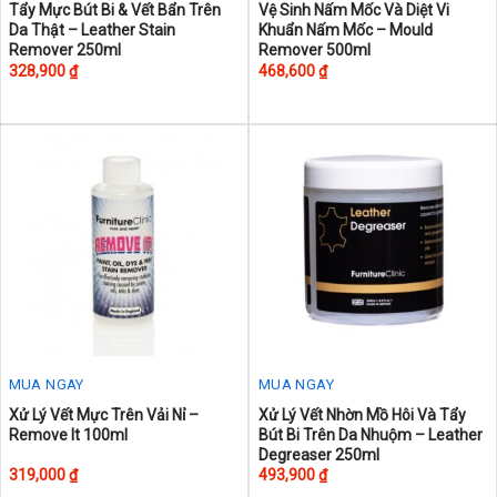
This
Tẩy Mực Bút Bi & Vết Bẩn Trên
Vệ Sinh Nấm Mốc Và Diệt Vi
Da Thật – Leather Stain
Khuẩn Nấm Mốc – Mould
product
Remover 250ml
Remover 500ml
has
328,900
₫
468,600
₫
multiple
variants.
The
options
may
be
chosen
on
the
product
page
MUA NGAY
MUA NGAY
Xử Lý Vết Mực Trên Vải Nỉ –
Xử Lý Vết Nhờn Mồ Hôi Và Tẩy
Remove It 100ml
Bút Bi Trên Da Nhuộm – Leather
Degreaser 250ml
319,000
₫
493,900
₫