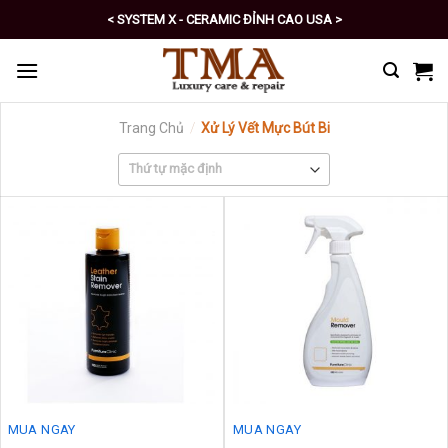
Skip
< SYSTEM X - CERAMIC ĐỈNH CAO USA >
to
< PRO - TỰ CHĂM SÓC XE SỐ 1 >
content
Trang Chủ
/
Xử Lý Vết Mực Bút Bi
MUA NGAY
MUA NGAY