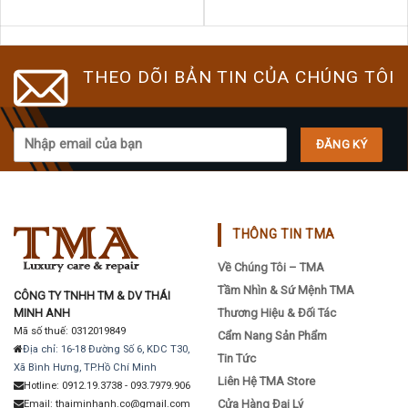
THEO DÕI BẢN TIN CỦA CHÚNG TÔI
THÔNG TIN TMA
Về Chúng Tôi – TMA
Tầm Nhìn & Sứ Mệnh TMA
CÔNG TY TNHH TM & DV THÁI
MINH ANH
Thương Hiệu & Đối Tác
Mã số thuế: 0312019849
Cẩm Nang Sản Phẩm
Địa chỉ: 16-18 Đường Số 6, KDC T30,
Tin Tức
Xã Bình Hưng, TP.Hồ Chí Minh
Liên Hệ TMA Store
Hotline: 0912.19.3738 - 093.7979.906
Cửa Hàng Đại Lý
Email: thaiminhanh.co@gmail.com