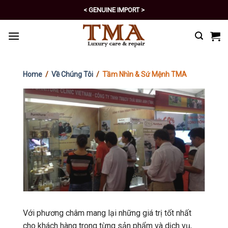
Skip
< GENUINE IMPORT >
to
< EXCELLENT POLICY >
content
Home
/
Về Chúng Tôi
/
Tầm Nhìn & Sứ Mệnh TMA
Với phương châm mang lại những giá trị tốt nhất
cho khách hàng trong từng sản phẩm và dịch vụ,