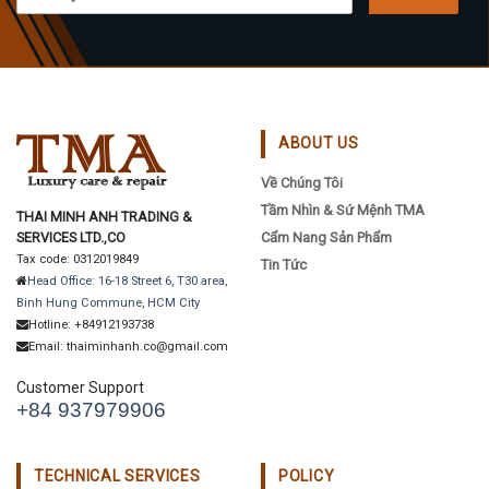
ABOUT US
Về Chúng Tôi
Tầm Nhìn & Sứ Mệnh TMA
THAI MINH ANH TRADING &
SERVICES LTD.,CO
Cẩm Nang Sản Phẩm
Tax code: 0312019849
Tin Tức
Head Office: 16-18 Street 6, T30 area,
Binh Hung Commune, HCM City
Hotline: +84912193738
Email: thaiminhanh.co@gmail.com
Customer Support
+84 937979906
TECHNICAL SERVICES
POLICY