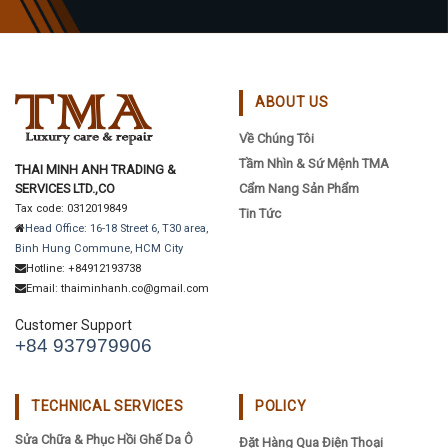
ABOUT US
Về Chúng Tôi
Tầm Nhìn & Sứ Mệnh TMA
THAI MINH ANH TRADING &
SERVICES LTD.,CO
Cẩm Nang Sản Phẩm
Tax code: 0312019849
Tin Tức
Head Office: 16-18 Street 6, T30 area,
Binh Hung Commune, HCM City
Hotline: +84912193738
Email: thaiminhanh.co@gmail.com
Customer Support
+84 937979906
TECHNICAL SERVICES
POLICY
Sửa Chữa & Phục Hồi Ghế Da Ô
Đặt Hàng Qua Điện Thoại