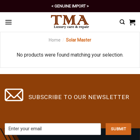
Skip
< GENUINE IMPORT >
to
< EXCELLENT POLICY >
content
Home
/
Solar Master
No products were found matching your selection.
SUBSCRIBE TO OUR NEWSLETTER