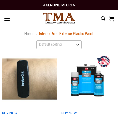
Skip
< GENUINE IMPORT >
to
< EXCELLENT POLICY >
content
Home
/
Interior And Exterior Plastic Paint
BUY NOW
BUY NOW