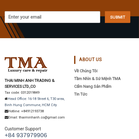
on
the
product
page
ABOUT US
Về Chúng Tôi
Tầm Nhìn & Sứ Mệnh TMA
THAI MINH ANH TRADING &
SERVICES LTD.,CO
Cẩm Nang Sản Phẩm
Tax code: 0312019849
Tin Tức
Head Office: 16-18 Street 6, T30 area,
Binh Hung Commune, HCM City
Hotline: +84912193738
Email: thaiminhanh.co@gmail.com
Customer Support
+84 937979906