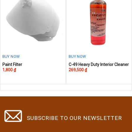
BUY NOW
BUY NOW
This
Paint Filter
C-49 Heavy Duty Interior Cleaner
1,800
₫
269,500
₫
product
has
multiple
variants.
The
options
may
SUBSCRIBE TO OUR NEWSLETTER
be
chosen