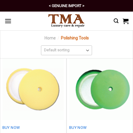
Skip
< GENUINE IMPORT >
to
< EXCELLENT POLICY >
content
Home
/
Polishing Tools
BUY NOW
BUY NOW