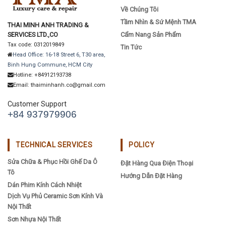
Về Chúng Tôi
Tầm Nhìn & Sứ Mệnh TMA
THAI MINH ANH TRADING &
SERVICES LTD.,CO
Cẩm Nang Sản Phẩm
Tax code: 0312019849
Tin Tức
Head Office: 16-18 Street 6, T30 area,
Binh Hung Commune, HCM City
Hotline: +84912193738
Email: thaiminhanh.co@gmail.com
Customer Support
+84 937979906
TECHNICAL SERVICES
POLICY
Sửa Chữa & Phục Hồi Ghế Da Ô
Đặt Hàng Qua Điện Thoại
Tô
Hướng Dẫn Đặt Hàng
Dán Phim Kính Cách Nhiệt
Dịch Vụ Phủ Ceramic Sơn Kính Và
Nội Thất
Sơn Nhựa Nội Thất