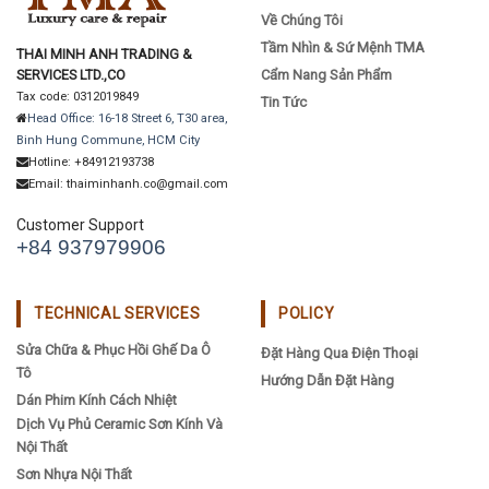
Về Chúng Tôi
Tầm Nhìn & Sứ Mệnh TMA
THAI MINH ANH TRADING &
SERVICES LTD.,CO
Cẩm Nang Sản Phẩm
Tax code: 0312019849
Tin Tức
Head Office: 16-18 Street 6, T30 area,
Binh Hung Commune, HCM City
Hotline: +84912193738
Email: thaiminhanh.co@gmail.com
Customer Support
+84 937979906
TECHNICAL SERVICES
POLICY
Sửa Chữa & Phục Hồi Ghế Da Ô
Đặt Hàng Qua Điện Thoại
Tô
Hướng Dẫn Đặt Hàng
Dán Phim Kính Cách Nhiệt
Dịch Vụ Phủ Ceramic Sơn Kính Và
Nội Thất
Sơn Nhựa Nội Thất