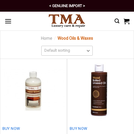
Skip
< GENUINE IMPORT >
to
< EXCELLENT POLICY >
content
Home
/
Wood Oils & Waxes
BUY NOW
BUY NOW