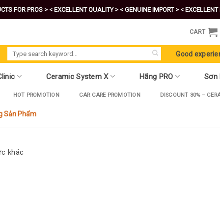
CTS FOR PROS >
< EXCELLENT QUALITY >
< GENUINE IMPORT >
< EXCELLENT 
CART
Search
Good experie
for:
linic
Ceramic System X
Hãng PRO
Sơn
HOT PROMOTION
CAR CARE PROMOTION
DISCOUNT 30% – CER
g Sản Phẩm
ức khác