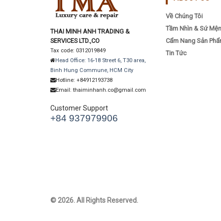
Về Chúng Tôi
Tầm Nhìn & Sứ Mệ
THAI MINH ANH TRADING &
SERVICES LTD.,CO
Cẩm Nang Sản Ph
Tax code: 0312019849
Tin Tức
Head Office: 16-18 Street 6, T30 area,
Binh Hung Commune, HCM City
Hotline: +84912193738
Email: thaiminhanh.co@gmail.com
Customer Support
+84 937979906
© 2026. All Rights Reserved.