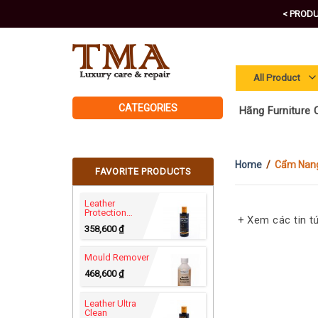
Skip
< PRODU
to
content
CATEGORIES
Hãng Furniture C
Home
/
Cẩm Nan
FAVORITE PRODUCTS
Leather
Protection
+ Xem các tin t
Cream
358,600
₫
Mould Remover
468,600
₫
Leather Ultra
Clean