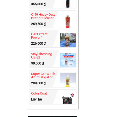
355,300
₫
C-49 Heavy Duty
Interior Cleaner
269,500
₫
C-83 Xtract
Power™
226,600
₫
Vinyl dressing
UB-82
99,000
₫
Super Car Wash
473ml & gallon
209,000
₫
Color Coat
Liên hệ