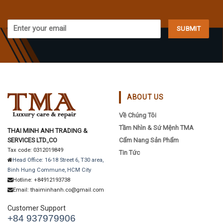
ABOUT US
Về Chúng Tôi
Tầm Nhìn & Sứ Mệnh TMA
THAI MINH ANH TRADING &
SERVICES LTD.,CO
Cẩm Nang Sản Phẩm
Tax code: 0312019849
Tin Tức
Head Office: 16-18 Street 6, T30 area,
Binh Hung Commune, HCM City
Hotline: +84912193738
Email: thaiminhanh.co@gmail.com
Customer Support
+84 937979906