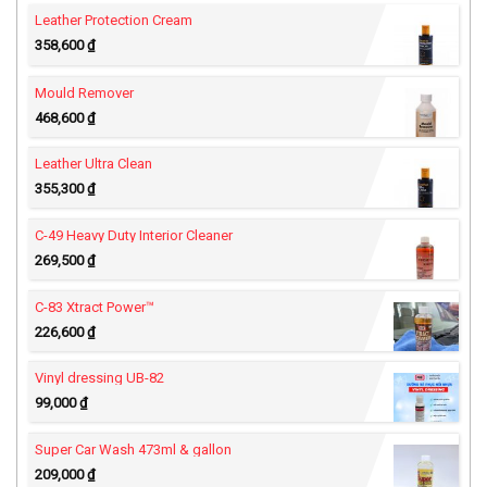
Leather Protection Cream
358,600
₫
Mould Remover
468,600
₫
Leather Ultra Clean
355,300
₫
C-49 Heavy Duty Interior Cleaner
269,500
₫
C-83 Xtract Power™
226,600
₫
Vinyl dressing UB-82
99,000
₫
Super Car Wash 473ml & gallon
209,000
₫