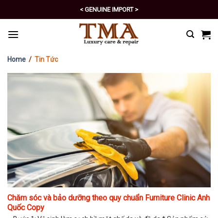
Skip
< GENUINE IMPORT >
to
< EXCELLENT POLICY >
content
Home
/
Tin Tức
Chăm sóc và bảo dưỡng theo quy chuẩn Furniture Clinic Anh
Quốc Copy