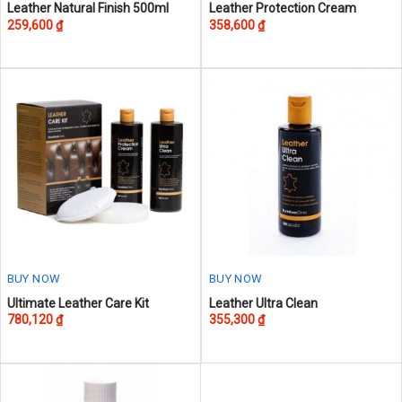
This
This
Leather Natural Finish 500ml
Leather Protection Cream
259,600
₫
358,600
₫
product
product
has
has
multiple
multiple
variants.
variants.
The
The
options
options
may
may
be
be
chosen
chosen
on
on
the
the
product
product
page
page
BUY NOW
BUY NOW
This
Ultimate Leather Care Kit
Leather Ultra Clean
780,120
₫
355,300
₫
product
has
multiple
variants.