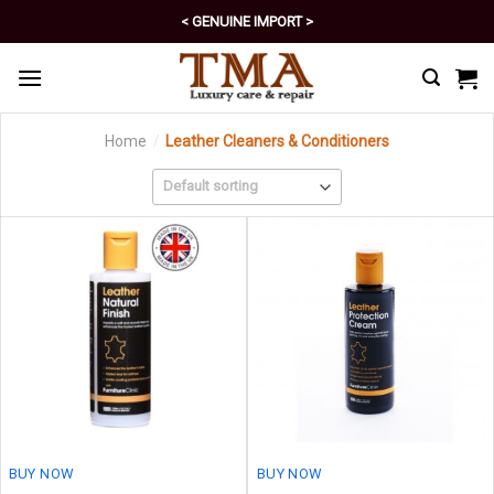
Skip
< GENUINE IMPORT >
to
< EXCELLENT POLICY >
content
Home
/
Leather Cleaners & Conditioners
BUY NOW
BUY NOW