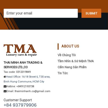
ABOUT US
Về Chúng Tôi
Tầm Nhìn & Sứ Mệnh TMA
THAI MINH ANH TRADING &
SERVICES LTD.,CO
Cẩm Nang Sản Phẩm
Tax code: 0312019849
Tin Tức
Head Office: 16-18 Street 6, T30 area,
Binh Hung Commune, HCM City
Hotline: +84912193738
Email: thaiminhanh.co@gmail.com
Customer Support
+84 937979906