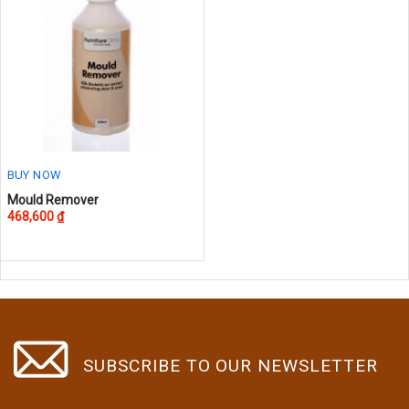
The
options
may
be
chosen
on
the
product
page
BUY NOW
Mould Remover
468,600
₫
SUBSCRIBE TO OUR NEWSLETTER