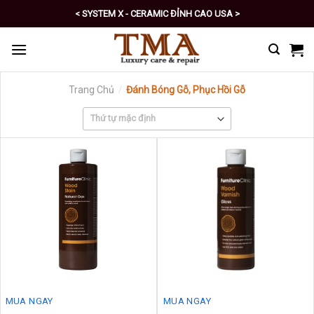
Skip
< SYSTEM X - CERAMIC ĐỈNH CAO USA >
to
< PRO - TỰ CHĂM SÓC XE SỐ 1 >
content
Trang Chủ
/
Đánh Bóng Gỗ, Phục Hồi Gỗ
MUA NGAY
MUA NGAY