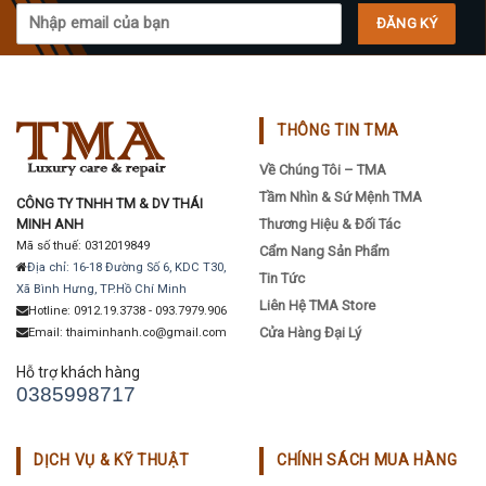
chosen
chosen
on
on
the
the
product
product
page
page
THÔNG TIN TMA
Về Chúng Tôi – TMA
Tầm Nhìn & Sứ Mệnh TMA
CÔNG TY TNHH TM & DV THÁI
MINH ANH
Thương Hiệu & Đối Tác
Mã số thuế: 0312019849
Cẩm Nang Sản Phẩm
Địa chỉ: 16-18 Đường Số 6, KDC T30,
Tin Tức
Xã Bình Hưng, TP.Hồ Chí Minh
Liên Hệ TMA Store
Hotline: 0912.19.3738 - 093.7979.906
Cửa Hàng Đại Lý
Email: thaiminhanh.co@gmail.com
Hỗ trợ khách hàng
0385998717
DỊCH VỤ & KỸ THUẬT
CHÍNH SÁCH MUA HÀNG