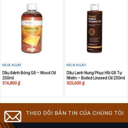
variants.
The
options
may
be
chosen
on
the
product
page
MUA NGAY
MUA NGAY
This
This
Dầu Đánh Bóng Gỗ – Wood Oil
Dầu Lanh Nung Phục Hồi Gỗ Tự
250ml
Nhiên – Boiled Linseed Oil 250ml
product
product
316,800
₫
325,600
₫
has
has
multiple
multiple
variants.
variants.
The
The
THEO DÕI BẢN TIN CỦA CHÚNG TÔI
options
options
may
may
be
be