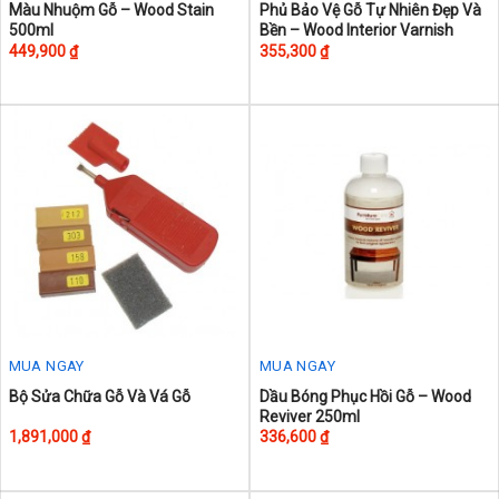
This
This
Màu Nhuộm Gỗ – Wood Stain
Phủ Bảo Vệ Gỗ Tự Nhiên Đẹp Và
500ml
Bền – Wood Interior Varnish
product
product
449,900
₫
355,300
₫
has
has
multiple
multiple
variants.
variants.
The
The
options
options
may
may
be
be
chosen
chosen
on
on
the
the
product
product
page
page
MUA NGAY
MUA NGAY
This
Bộ Sửa Chữa Gỗ Và Vá Gỗ
Dầu Bóng Phục Hồi Gỗ – Wood
Reviver 250ml
product
1,891,000
₫
336,600
₫
has
multiple