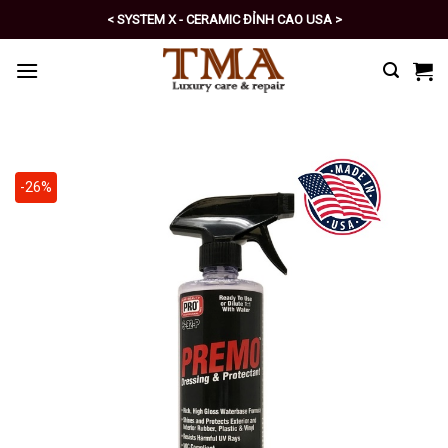
Skip
< SYSTEM X - CERAMIC ĐỈNH CAO USA >
to
< PRO - TỰ CHĂM SÓC XE SỐ 1 >
content
-26%