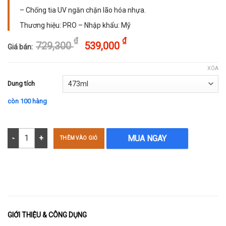
– Chống tia UV ngăn chặn lão hóa nhựa.
Thương hiệu: PRO – Nhập khẩu: Mỹ
Original price was: 72
Current price is: 539,
Original price was: 7
Current price i
₫
₫
729,300
539,000
Giá bán:
XÓA
Dung tích
còn 100 hàng
Dung dịch làm mới nhựa, phục hồi nhựa - Premo Dressing S-92 số 
MUA NGAY
THÊM VÀO GIỎ
GIỚI THIỆU & CÔNG DỤNG