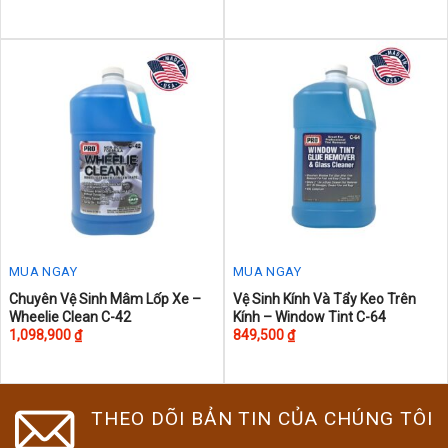
multiple
variants.
The
options
may
be
chosen
on
the
product
page
MUA NGAY
MUA NGAY
Chuyên Vệ Sinh Mâm Lốp Xe –
Vệ Sinh Kính Và Tẩy Keo Trên
Wheelie Clean C-42
Kính – Window Tint C-64
1,098,900
₫
849,500
₫
THEO DÕI BẢN TIN CỦA CHÚNG TÔI