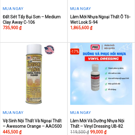
MUA NGAY
MUA NGAY
Đất Sét Tẩy Bụi Sơn – Medium
Làm Mới Nhựa Ngoại Thất Ô Tô-
Clay Away C-106
Wet Look S-94
735,900
₫
1,865,600
₫
-17%
MUA NGAY
MUA NGAY
This
Vệ Sinh Nội Thất Và Ngoại Thất
Làm Mới Và Dưỡng Nhựa Nội
– Awesome Orange – AAO500
Thất – Vinyl Dressing UB-82
product
445,500
₫
119,500
₫
99,000
₫
has