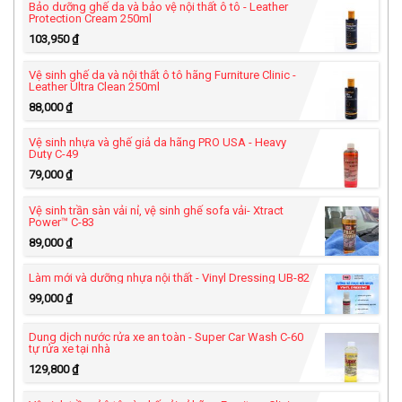
–...
Bảo dưỡng ghế da và bảo vệ nội thất ô tô - Leather
30/09/2021 ...
Protection Cream 250ml
103,950
₫
Vệ sinh ghế da và nội thất ô tô hãng Furniture Clinic -
Leather Ultra Clean 250ml
88,000
₫
Vệ sinh nhựa và ghế giả da hãng PRO USA - Heavy
Duty C-49
79,000
₫
Vệ sinh trần sàn vải nỉ, vệ sinh ghế sofa vải- Xtract
Power™ C-83
89,000
₫
Làm mới và dưỡng nhựa nội thất - Vinyl Dressing UB-82
99,000
₫
Dung dịch nước rửa xe an toàn - Super Car Wash C-60
tự rửa xe tại nhà
129,800
₫