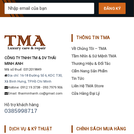
THÔNG TIN TMA
Về Chúng Tôi – TMA
Tầm Nhìn & Sứ Mệnh TMA
CÔNG TY TNHH TM & DV THÁI
MINH ANH
Thương Hiệu & Đối Tác
Mã số thuế: 0312019849
Cẩm Nang Sản Phẩm
Địa chỉ: 16-18 Đường Số 6, KDC T30,
Tin Tức
Xã Bình Hưng, TP.Hồ Chí Minh
Liên Hệ TMA Store
Hotline: 0912.19.3738 - 093.7979.906
Cửa Hàng Đại Lý
Email: thaiminhanh.co@gmail.com
Hỗ trợ khách hàng
0385998717
DỊCH VỤ & KỸ THUẬT
CHÍNH SÁCH MUA HÀNG