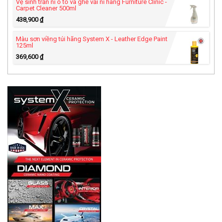
Vệ sinh trần nỉ ô tô và ghế vải nỉ hãng Furniture Clinic -
Carpet Cleaner 500ml
438,900
₫
Màu sơn viềng túi hãng System X - Leather Edge Paint
125ml
369,600
₫