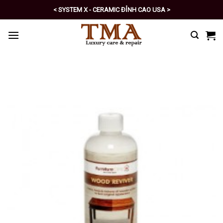
Skip
< SYSTEM X - CERAMIC ĐỈNH CAO USA >
to
< PRO - TỰ CHĂM SÓC XE SỐ 1 >
content