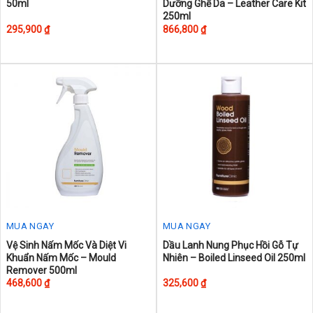
50ml
Dưỡng Ghế Da – Leather Care Kit
product
250ml
has
295,900
₫
866,800
₫
multiple
variants.
The
options
may
be
chosen
on
the
product
page
MUA NGAY
MUA NGAY
This
Vệ Sinh Nấm Mốc Và Diệt Vi
Dầu Lanh Nung Phục Hồi Gỗ Tự
Khuẩn Nấm Mốc – Mould
Nhiên – Boiled Linseed Oil 250ml
product
Remover 500ml
has
468,600
₫
325,600
₫
multiple
variants.