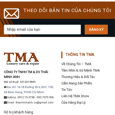
The
THEO DÕI BẢN TIN CỦA CHÚNG TÔI
options
may
be
chosen
on
the
product
page
THÔNG TIN TMA
Về Chúng Tôi – TMA
Tầm Nhìn & Sứ Mệnh TMA
CÔNG TY TNHH TM & DV THÁI
MINH ANH
Thương Hiệu & Đối Tác
Mã số thuế: 0312019849
Cẩm Nang Sản Phẩm
Địa chỉ: 16-18 Đường Số 6, KDC T30,
Tin Tức
Xã Bình Hưng, TP.Hồ Chí Minh
Liên Hệ TMA Store
Hotline: 0912.19.3738 - 093.7979.906
Cửa Hàng Đại Lý
Email: thaiminhanh.co@gmail.com
Hỗ trợ khách hàng