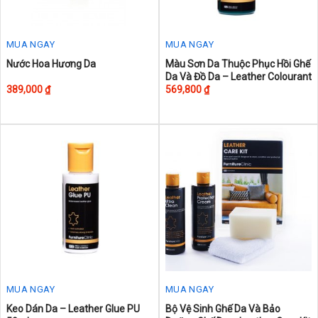
MUA NGAY
MUA NGAY
This
Nước Hoa Hương Da
Màu Sơn Da Thuộc Phục Hồi Ghế
Da Và Đồ Da – Leather Colourant
product
389,000
₫
569,800
₫
has
multiple
variants.
The
options
may
be
chosen
on
the
product
page
MUA NGAY
MUA NGAY
This
Keo Dán Da – Leather Glue PU
Bộ Vệ Sinh Ghế Da Và Bảo