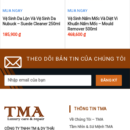
MUA NGAY
MUA NGAY
This
Vệ Sinh Da Lộn Và Vệ Sinh Da
Vệ Sinh Nấm Mốc Và Diệt Vi
Nubuck – Suede Cleaner 250ml
Khuẩn Nấm Mốc – Mould
product
Remover 500ml
has
185,900
₫
468,600
₫
multiple
variants.
The
THEO DÕI BẢN TIN CỦA CHÚNG TÔI
options
may
be
chosen
on
the
product
page
THÔNG TIN TMA
Về Chúng Tôi – TMA
Tầm Nhìn & Sứ Mệnh TMA
CÔNG TY TNHH TM & DV THÁI