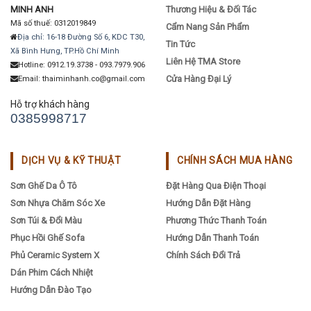
MINH ANH
Thương Hiệu & Đối Tác
Mã số thuế: 0312019849
Cẩm Nang Sản Phẩm
Địa chỉ: 16-18 Đường Số 6, KDC T30,
Tin Tức
Xã Bình Hưng, TP.Hồ Chí Minh
Liên Hệ TMA Store
Hotline: 0912.19.3738 - 093.7979.906
Cửa Hàng Đại Lý
Email: thaiminhanh.co@gmail.com
Hỗ trợ khách hàng
0385998717
DỊCH VỤ & KỸ THUẬT
CHÍNH SÁCH MUA HÀNG
Sơn Ghế Da Ô Tô
Đặt Hàng Qua Điện Thoại
Sơn Nhựa Chăm Sóc Xe
Hướng Dẫn Đặt Hàng
Sơn Túi & Đổi Màu
Phương Thức Thanh Toán
Phục Hồi Ghế Sofa
Hướng Dẫn Thanh Toán
Phủ Ceramic System X
Chính Sách Đổi Trả
Dán Phim Cách Nhiệt
Hướng Dẫn Đào Tạo