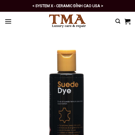
Skip
< SYSTEM X - CERAMIC ĐỈNH CAO USA >
to
< PRO - TỰ CHĂM SÓC XE SỐ 1 >
content