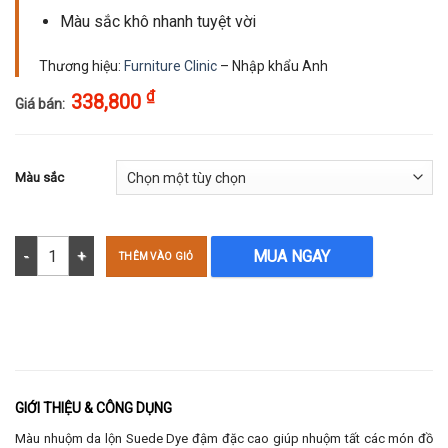
Màu sắc khô nhanh tuyệt vời
Thương hiệu:
Furniture Clinic
– Nhập khẩu Anh
₫
338,800
Giá bán:
Màu sắc
Màu nhuộm da lộn Suede Dye 125ml số lượng
MUA NGAY
THÊM VÀO GIỎ
GIỚI THIỆU & CÔNG DỤNG
Màu nhuộm da lộn Suede Dye đậm đặc cao giúp nhuộm tất các món đồ