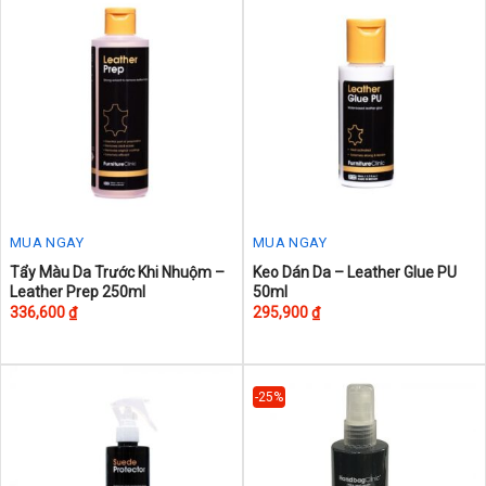
MUA NGAY
MUA NGAY
This
Tẩy Màu Da Trước Khi Nhuộm –
Keo Dán Da – Leather Glue PU
Leather Prep 250ml
50ml
product
336,600
₫
295,900
₫
has
multiple
variants.
The
-25%
options
may
be