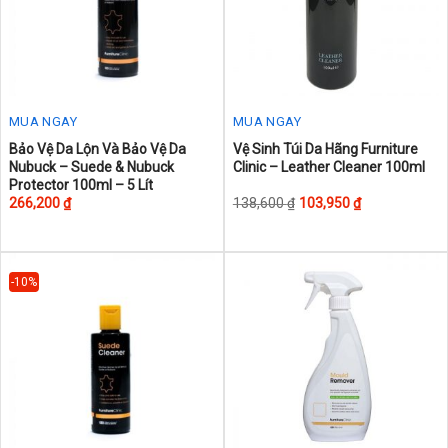
chosen
on
the
product
page
MUA NGAY
MUA NGAY
This
This
Bảo Vệ Da Lộn Và Bảo Vệ Da
Vệ Sinh Túi Da Hãng Furniture
Nubuck – Suede & Nubuck
Clinic – Leather Cleaner 100ml
product
product
Protector 100ml – 5 Lít
has
has
266,200
₫
138,600
₫
103,950
₫
multiple
multiple
variants.
variants.
The
The
-10%
options
options
may
may
be
be
chosen
chosen
on
on
the
the
product
product
page
page