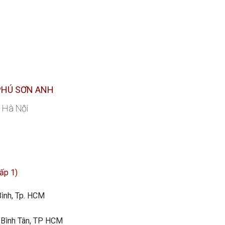
PHÚ SƠN ANH
, Hà Nội
cấp 1)
Bình, Tp. HCM
 Bình Tân, TP HCM