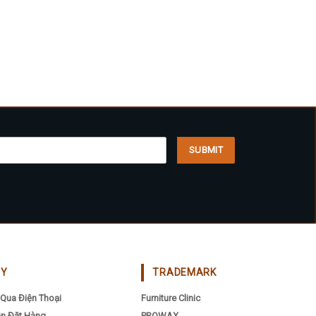
CY
TRADEMARK
Qua Điện Thoại
Furniture Clinic
n Đặt Hàng
PROWAX