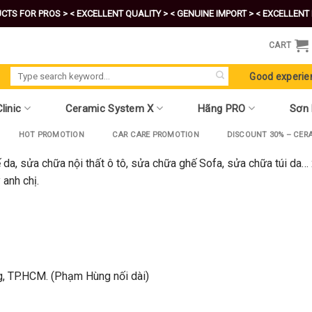
CTS FOR PROS >
< EXCELLENT QUALITY >
< GENUINE IMPORT >
< EXCELLENT 
CART
Search
Good experie
for:
linic
Ceramic System X
Hãng PRO
Sơn
HOT PROMOTION
CAR CARE PROMOTION
DISCOUNT 30% – CER
da, sửa chữa nội thất ô tô, sửa chữa ghế Sofa, sửa chữa túi da… 
 anh chị.
g, TP.HCM. (Phạm Hùng nối dài)