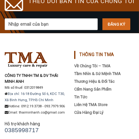
THEO DÕI BẢN TIN CỦA CHÚNG TÔI
THÔNG TIN TMA
Về Chúng Tôi – TMA
Tầm Nhìn & Sứ Mệnh TMA
CÔNG TY TNHH TM & DV THÁI
MINH ANH
Thương Hiệu & Đối Tác
Mã số thuế: 0312019849
Cẩm Nang Sản Phẩm
Địa chỉ: 16-18 Đường Số 6, KDC T30,
Tin Tức
Xã Bình Hưng, TP.Hồ Chí Minh
Liên Hệ TMA Store
Hotline: 0912.19.3738 - 093.7979.906
Cửa Hàng Đại Lý
Email: thaiminhanh.co@gmail.com
Hỗ trợ khách hàng
0385998717