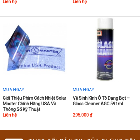
Liên hệ
Liên hệ
MUA NGAY
MUA NGAY
Giới Thiệu Phim Cách Nhiệt Solar
Vệ Sinh Kính Ô Tô Dạng Bọt –
Master Chính Hãng USA Và
Glass Cleaner AGC 591ml
Thông Số Kỹ Thuật
Liên hệ
295,000
₫