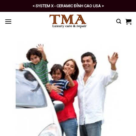
Skip
< SYSTEM X - CERAMIC ĐỈNH CAO USA >
to
< PRO - TỰ CHĂM SÓC XE SỐ 1 >
content