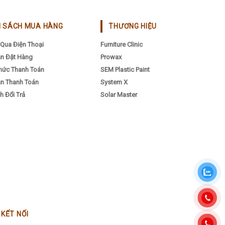
H SÁCH MUA HÀNG
THƯƠNG HIỆU
oduct
Qua Điện Thoại
Furniture Clinic
ge
n Đặt Hàng
Prowax
hức Thanh Toán
SEM Plastic Paint
n Thanh Toán
System X
h Đổi Trả
Solar Master
0385998717
KẾT NỐI
0912193738