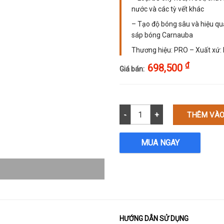
nước và các tỳ vết khác
– Tạo độ bóng sâu và hiệu quả
sáp bóng Carnauba
Thương hiệu: PRO – Xuất xứ:
₫
698,500
Giá bán:
Chuyên đánh bóng kim loại - All
THÊM VÀO
MUA NGAY
HƯỚNG DẪN SỬ DỤNG