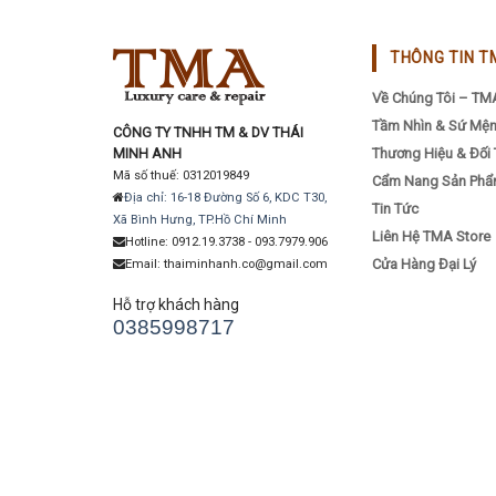
on
the
THÔNG TIN T
product
Về Chúng Tôi – TM
page
Tầm Nhìn & Sứ Mệ
CÔNG TY TNHH TM & DV THÁI
MINH ANH
Thương Hiệu & Đối 
Mã số thuế: 0312019849
Cẩm Nang Sản Ph
Địa chỉ: 16-18 Đường Số 6, KDC T30,
Tin Tức
Xã Bình Hưng, TP.Hồ Chí Minh
Liên Hệ TMA Store
Hotline: 0912.19.3738 - 093.7979.906
Cửa Hàng Đại Lý
Email: thaiminhanh.co@gmail.com
Hỗ trợ khách hàng
0385998717