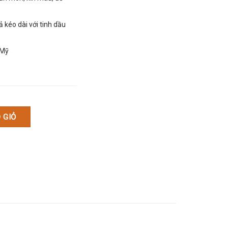
 kéo dài với tinh dầu
 Mỹ
 Metal Polish C-90 số lượng
 GIỎ