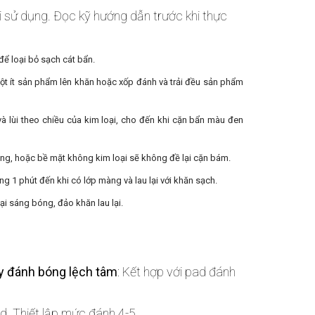
 sử dụng. Đọc kỹ hướng dẫn trước khi thực
để loại bỏ sạch cát bẩn.
ột ít sản phẩm lên khăn hoặc xốp đánh và trải đều sản phẩm
và lùi theo chiều của kim loại, cho đến khi cặn bẩn màu đen
ng, hoặc bề mặt không kim loại sẽ không đề lại cặn bám.
g 1 phút đến khi có lớp màng và lau lại với khăn sạch.
ại sáng bóng, đảo khăn lau lại.
y đánh bóng lệch tâm
: Kết hợp với pad đánh
d. Thiết lập mức đánh 4-5.