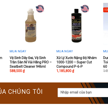
-1
MUA NGAY
MUA NGAY
MU
Thi
àm
Vệ Sinh Dây Đai, Vệ Sinh
Xử Lý Xước Nặng Độ Nhám
Du
Trần Sàn Nỉ Vải Hãng PRO –
1000-1200 – Super Cut
To
pr
Seatbelt Cleaner 946ml
Compound P-6-P
60
ha
588,500
₫
1,185,800
₫
14
mul
var
Th
ỦA CHÚNG TÔI
opt
ma
be
ch