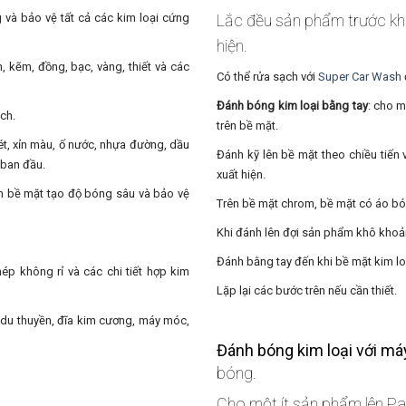
và bảo vệ tất cả các kim loại cứng
Lắc đều sản phẩm trước khi
hiện.
m, kẽm, đồng, bạc, vàng, thiết và các
Có thể rửa sạch với
Super Car Wash
Đánh bóng kim loại bằng tay
: cho m
ch.
trên bề mặt.
ét, xỉn màu, ố nước, nhựa đường, dầu
Đánh kỹ lên bề mặt theo chiều tiến 
 ban đầu.
xuất hiện.
n bề mặt tạo độ bóng sâu và bảo vệ
Trên bề mặt chrom, bề mặt có áo bó
Khi đánh lên đợi sản phẩm khô khoản
Đánh bằng tay đến khi bề mặt kim lo
hép không rỉ và các chi tiết hợp kim
Lặp lại các bước trên nếu cần thiết.
du thuyền, đĩa kim cương, máy móc,
Đánh bóng kim loại với má
bóng.
Cho một ít sản phẩm lên Pa