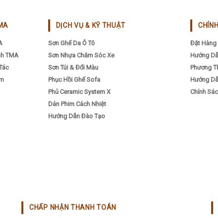
on
the
MA
DỊCH VỤ & KỸ THUẬT
CHÍN
pr
A
Sơn Ghế Da Ô Tô
Đặt Hàng 
pa
nh TMA
Sơn Nhựa Chăm Sóc Xe
Hướng Dẫ
Tác
Sơn Túi & Đổi Màu
Phương T
ẩm
Phục Hồi Ghế Sofa
Hướng Dẫ
Phủ Ceramic System X
Chính Sác
Dán Phim Cách Nhiệt
Hướng Dẫn Đào Tạo
CHẤP NHẬN THANH TOÁN