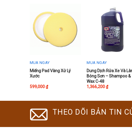
MUA NGAY
MUA NGAY
This
Miếng Pad Vàng Xử Lý
Dung Dịch Rửa Xe Và L
Xước
Bóng Sơn – Shampoo &
product
Wax C-48
has
599,000
₫
1,366,200
₫
multiple
variants.
The
THEO DÕI BẢN TIN C
options
may
be
chosen