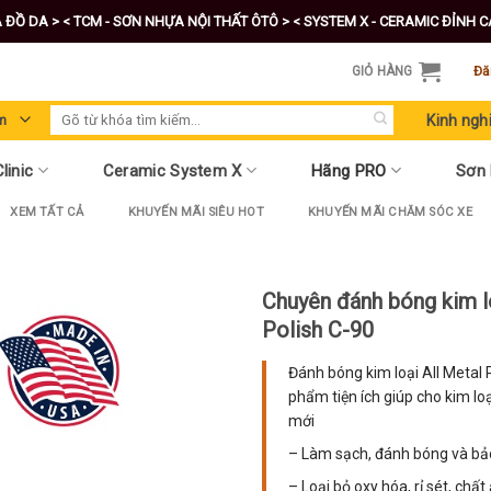
A ĐỒ DA >
< TCM - SƠN NHỰA NỘI THẤT ÔTÔ >
< SYSTEM X - CERAMIC ĐỈNH 
GIỎ HÀNG
Đă
Tìm
Kinh ngh
kiếm:
linic
Ceramic System X
Hãng PRO
Sơn
XEM TẤT CẢ
KHUYẾN MÃI SIÊU HOT
KHUYẾN MÃI CHĂM SÓC XE
Chuyên đánh bóng kim l
Polish C-90
Đánh bóng kim loại All Metal 
phẩm tiện ích giúp cho kim lo
mới
– Làm sạch, đánh bóng và bảo 
– Loại bỏ oxy hóa, rỉ sét, chấ