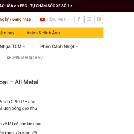
CAO USA >
< PRO - TỰ CHĂM SÓC XE SỐ 1 >
ng ký / Đăng nhập
TIẾNG VIỆT
iệm hay
Video & Hình Ảnh
 Nhựa TCM
Phim Cách Nhiệt
KHUYẾN MÃI DỊCH VỤ
oại – All Metal
Polish C-90-P – sản
ại luôn bóng đẹp như
vệ tất cả các kim loại
t ăn mòn, xỉn màu, đố