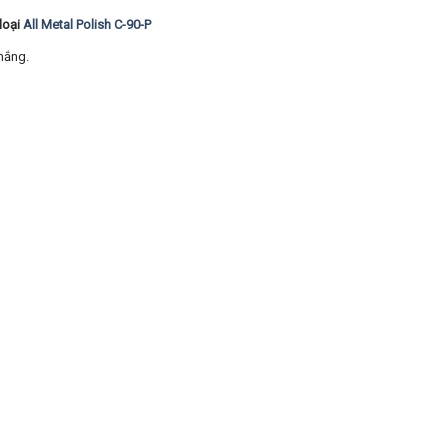
loại
All Metal Polish C-90-P
nắng.