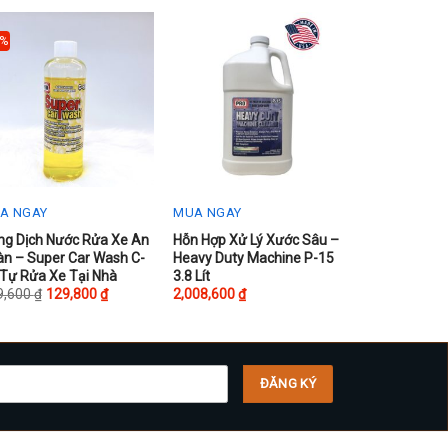
3%
A NGAY
MUA NGAY
s
ng Dịch Nước Rửa Xe An
Hỗn Hợp Xử Lý Xước Sâu –
àn – Super Car Wash C-
Heavy Duty Machine P-15
oduct
 Tự Rửa Xe Tại Nhà
3.8 Lít
s
9,600
₫
129,800
₫
2,008,600
₫
tiple
iants.
e
ions
y
osen