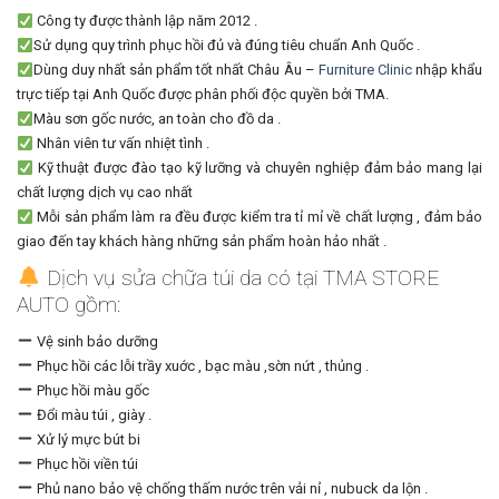
Công ty được thành lập năm 2012 .
Sử dụng quy trình phục hồi đủ và đúng tiêu chuẩn Anh Quốc .
Dùng duy nhất sản phẩm tốt nhất Châu Âu –
Furniture Clinic
nhập khẩu
trực tiếp tại Anh Quốc được phân phối độc quyền bởi TMA.
Màu sơn gốc nước, an toàn cho đồ da .
Nhân viên tư vấn nhiệt tình .
Kỹ thuật được đào tạo kỹ lưỡng và chuyên nghiệp đảm bảo mang lại
chất lượng dịch vụ cao nhất
Mỗi sản phẩm làm ra đều được kiểm tra tỉ mỉ về chất lượng , đảm bảo
giao đến tay khách hàng những sản phẩm hoàn hảo nhất .
Dịch vụ sửa chữa túi da có tại TMA STORE
AUTO gồm:
Vệ sinh bảo dưỡng
Phục hồi các lỗi trầy xuớc , bạc màu ,sờn nứt , thủng .
Phục hồi màu gốc
Đổi màu túi , giày .
Xử lý mực bút bi
Phục hồi viền túi
Phủ nano bảo vệ chống thấm nước trên vải nỉ , nubuck da lộn .