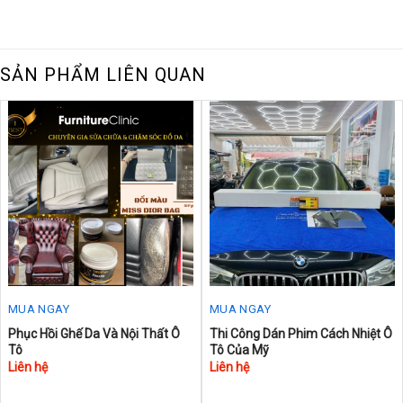
SẢN PHẨM LIÊN QUAN
MUA NGAY
MUA NGAY
Phục Hồi Ghế Da Và Nội Thất Ô
Thi Công Dán Phim Cách Nhiệt Ô
Tô
Tô Của Mỹ
Liên hệ
Liên hệ