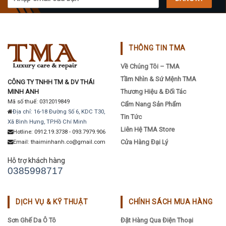
THÔNG TIN TMA
Về Chúng Tôi – TMA
Tầm Nhìn & Sứ Mệnh TMA
CÔNG TY TNHH TM & DV THÁI
MINH ANH
Thương Hiệu & Đối Tác
Mã số thuế: 0312019849
Cẩm Nang Sản Phẩm
Địa chỉ: 16-18 Đường Số 6, KDC T30,
Tin Tức
Xã Bình Hưng, TP.Hồ Chí Minh
Liên Hệ TMA Store
Hotline: 0912.19.3738 - 093.7979.906
Cửa Hàng Đại Lý
Email: thaiminhanh.co@gmail.com
Hỗ trợ khách hàng
0385998717
DỊCH VỤ & KỸ THUẬT
CHÍNH SÁCH MUA HÀNG
Sơn Ghế Da Ô Tô
Đặt Hàng Qua Điện Thoại