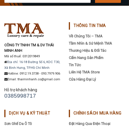
THÔNG TIN TMA
Về Chúng Tôi – TMA
Tầm Nhìn & Sứ Mệnh TMA
CÔNG TY TNHH TM & DV THÁI
MINH ANH
Thương Hiệu & Đối Tác
Mã số thuế: 0312019849
Cẩm Nang Sản Phẩm
Địa chỉ: 16-18 Đường Số 6, KDC T30,
Tin Tức
Xã Bình Hưng, TP.Hồ Chí Minh
Liên Hệ TMA Store
Hotline: 0912.19.3738 - 093.7979.906
Cửa Hàng Đại Lý
Email: thaiminhanh.co@gmail.com
Hỗ trợ khách hàng
0385998717
DỊCH VỤ & KỸ THUẬT
CHÍNH SÁCH MUA HÀNG
Sơn Ghế Da Ô Tô
Đặt Hàng Qua Điện Thoại