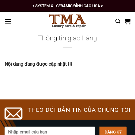
Skip
< SYSTEM X - CERAMIC ĐỈNH CAO USA >
to
< PRO - TỰ CHĂM SÓC XE SỐ 1 >
content
Thông tin giao hàng
Nội dung đang được cập nhật !!!
THEO DÕI BẢN TIN CỦA CHÚNG TÔI