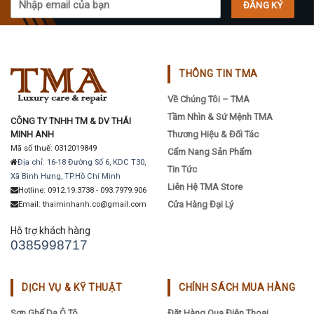
THÔNG TIN TMA
Về Chúng Tôi – TMA
Tầm Nhìn & Sứ Mệnh TMA
CÔNG TY TNHH TM & DV THÁI
MINH ANH
Thương Hiệu & Đối Tác
Mã số thuế: 0312019849
Cẩm Nang Sản Phẩm
Địa chỉ: 16-18 Đường Số 6, KDC T30,
Tin Tức
Xã Bình Hưng, TP.Hồ Chí Minh
Liên Hệ TMA Store
Hotline: 0912.19.3738 - 093.7979.906
Cửa Hàng Đại Lý
Email: thaiminhanh.co@gmail.com
Hỗ trợ khách hàng
0385998717
DỊCH VỤ & KỸ THUẬT
CHÍNH SÁCH MUA HÀNG
Sơn Ghế Da Ô Tô
Đặt Hàng Qua Điện Thoại