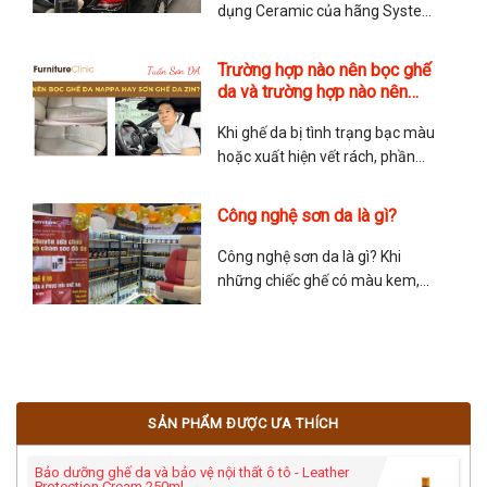
dụng Ceramic của hãng System
X thì hãy tham khảo video cách
phủ Ceramic này. TMA Store
Trường hợp nào nên bọc ghế
hướng dẫn chi tiết cách phủ
da và trường hợp nào nên
Ceramic và các lưu ý khi phủ.
sơn ghế da?
Chúc quý anh chị có trải nghiệm
Khi ghế da bị tình trạng bạc màu
tuyệt vời với dòng Ceramic
hoặc xuất hiện vết rách, phần
lớn mọi người sẽ cân nhắc giữa
việc nên bọc ghế da lại hay sơn
Công nghệ sơn da là gì?
ghế da? Sau đây là chia sẻ của
anh Tuấn Sơn Da về vấn đề này
Công nghệ sơn da là gì? Khi
để giúp mọi người lựa
những chiếc ghế có màu kem,
màu đỏ hoặc màu nâu hay
những chiếc túi có màu nổi bậc
và sang trọng… những màu sắc
này không phải là màu nhuộm
bên trong mà được sơn phủ bên
SẢN PHẨM ĐƯỢC ƯA THÍCH
ngoài của nhà sản xuất.
Bảo dưỡng ghế da và bảo vệ nội thất ô tô - Leather
Protection Cream 250ml