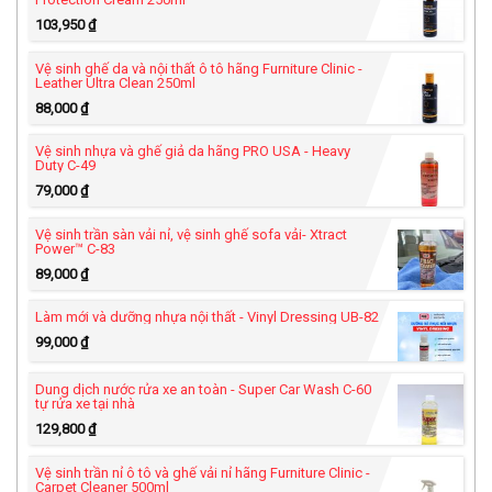
103,950
₫
Vệ sinh ghế da và nội thất ô tô hãng Furniture Clinic -
Leather Ultra Clean 250ml
88,000
₫
Vệ sinh nhựa và ghế giả da hãng PRO USA - Heavy
Duty C-49
79,000
₫
Vệ sinh trần sàn vải nỉ, vệ sinh ghế sofa vải- Xtract
Power™ C-83
89,000
₫
Làm mới và dưỡng nhựa nội thất - Vinyl Dressing UB-82
99,000
₫
Dung dịch nước rửa xe an toàn - Super Car Wash C-60
tự rửa xe tại nhà
129,800
₫
Vệ sinh trần nỉ ô tô và ghế vải nỉ hãng Furniture Clinic -
Carpet Cleaner 500ml