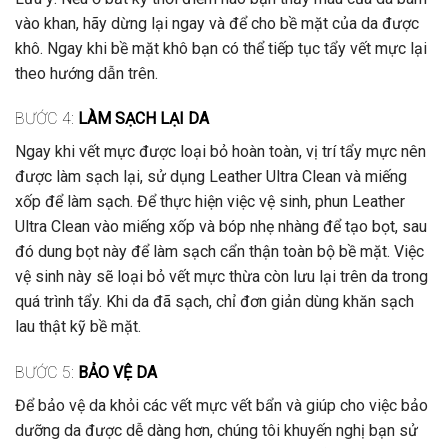
vào khan, hãy dừng lại ngay và để cho bề mặt của da được
khô. Ngay khi bề mặt khô bạn có thể tiếp tục tẩy vết mực lại
theo hướng dẫn trên
.
BƯỚC 4:
LÀM SẠCH LẠI DA
Ngay khi vết mực được loại bỏ hoàn toàn, vị trí tẩy mực nên
được làm sạch lại, sử dụng Leather Ultra Clean và miếng
xốp để làm sạch. Để thực hiện việc vệ sinh, phun Leather
Ultra Clean vào miếng xốp và bóp nhẹ nhàng để tạo bọt, sau
đó dung bọt này để làm sạch cẩn thận toàn bộ bề mặt. Việc
vệ sinh này sẽ loại bỏ vết mực thừa còn lưu lại trên da trong
quá trình tẩy. Khi da đã sạch, chỉ đơn giản dùng khăn sạch
lau thật kỹ bề mặt
.
BƯỚC 5:
BẢO VỆ DA
Để bảo vệ da khỏi các vết mực vết bẩn và giúp cho việc bảo
dưỡng da được dễ dàng hơn, chúng tôi khuyến nghị bạn sử