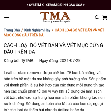
Skip
< SYSTEM X - CERAMIC ĐỈNH CAO USA >
to
< PRO - TỰ CHĂM SÓC XE SỐ 1 >
content
Trang Chủ
/
Kinh Nghiệm Hay
/
CÁCH LOẠI BỎ VẾT BẨN VÀ VẾT
MỰC CỨNG ĐẦU TRÊN DA
CÁCH LOẠI BỎ VẾT BẨN VÀ VẾT MỰC CỨNG
ĐẦU TRÊN DA
Đăng bởi:
TyTMA
Ngày đăng: 2021-07-28
Leather stain remover được chế tạo để loại bỏ những vết
bẩn trên bề mặt da mà không gây ảnh hưởng nào. Sản phẩm
với thành phần là sự kết hợp của các dung môi trung tín tạo
nên các chuỗi phân tử dài vì vậy khi sử dụng để làm sạch
vết bẩn, nhờ vào sự trung hòa nên sản phẩm không tạo nên
sự kích ứng. Sử dụng an toàn cho tất cả các loại da, ngoại
trừ các loại da thấm hút như da Aniline hoặc da.