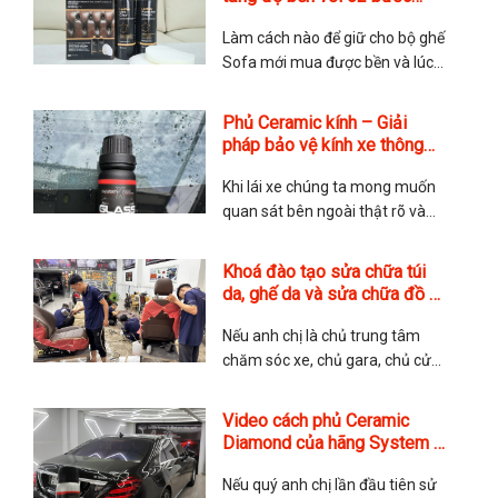
chuẩn Anh của hãng Furniture
Làm cách nào để giữ cho bộ ghế
Clinic
Sofa mới mua được bền và lúc
nào cũng mới? Đây là nỗi lo của
rất nhiều quý anh chị khi tìm đến
Phủ Ceramic kính – Giải
với TMA Store. Các chăm sóc
pháp bảo vệ kính xe thông
ghế da có phức tạp không?
minh
Thực tế thì rất đơn giản nhưng
Khi lái xe chúng ta mong muốn
quan sát bên ngoài thật rõ và
nhìn được xa hơn. Điều này
quyết định bởi lớp kính của xe,
Khoá đào tạo sửa chữa túi
nếu kính ố mờ, dễ bị xước thì
da, ghế da và sửa chữa đồ da
không chỉ ảnh hưởng đến độ
chuyên nghiệp
thẩm mỹ mà còn cả tính an toàn
Nếu anh chị là chủ trung tâm
của
chăm sóc xe, chủ gara, chủ cửa
hàng túi xách muốn triển khai
thêm dịch vụ sửa chữa nội thất,
Video cách phủ Ceramic
sửa chữa ghế da hoặc sửa chữa
Diamond của hãng System X
túi da và đồ da để gia tăng dịch
Hoa Kỳ
vụ. Hay những anh chị yêu thích
Nếu quý anh chị lần đầu tiên sử