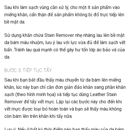
Sau khi làm sạch vùng cần xử lý, cho một ít sản phẩm vào
miếng khăn, cẩn thận để sản phẩm không bị đổ trực tiếp lên
bề mặt da.
Sử dụng khăn chứa Stain Remover nhẹ nhàng lau lên bề mặt
da bám màu nhuộm, lưu ý lau với lực vừa đủ để làm sạch vết
bẩn. Tránh lau quá mạnh có thể gây hư tổn lớp áo bảo vệ của
da
.
BƯỚC 3: TIẾP TỤC TẨY
Sau khi bạn bắt đầu thấy màu chuyển từ da bám lên miếng
khăn, lúc này bạn chỉ cần đơn giản đảo khăn sang phần khăn
sạch (theo hình minh họa) và tiếp tục dùng Leather Stain
Remover để tẩy vết mực. Lặp lại các bước này cho đến khi
vết mực được loại bỏ hoàn toàn và bạn sẽ thấy màu không
còn bám lên trên khăn khi tẩy nữa
.
Lưu ý: Nếu ở bất kỳ thời điểm nào bạn thấy màu của da bám