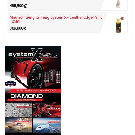
438,900
₫
Màu sơn viềng túi hãng System X - Leather Edge Paint
125ml
369,600
₫