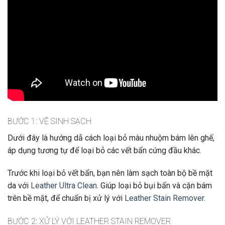
BƯỚC 1: VỆ SINH SẠCH
Dưới đây là hướng dẫ cách loại bỏ màu nhuộm bám lên ghế,
áp dụng tương tự để loại bỏ các vết bẩn cứng đầu khác.
Trước khi loại bỏ vết bẩn, bạn nên làm sạch toàn bộ bề mặt
da với
Leather Ultra Clean
. Giúp loại bỏ bụi bẩn và cặn bám
trên bề mặt, để chuẩn bị xử lý với
Leather Stain Remover
.
BƯỚC 2: XỬ LÝ VỚI LEATHER STAIN REMOVER