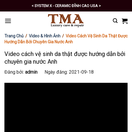
Skip
< SYSTEM X - CERAMIC ĐỈNH CAO USA >
to
< PRO - TỰ CHĂM SÓC XE SỐ 1 >
content
Trang Chủ
/
Video & Hình Ảnh
/
Video Cách Vệ Sinh Da Thật Được
Hướng Dẫn Bởi Chuyên Gia Nước Anh
Video cách vệ sinh da thật được hướng dẫn bởi
chuyên gia nước Anh
Đăng bởi:
admin
Ngày đăng: 2021-09-18