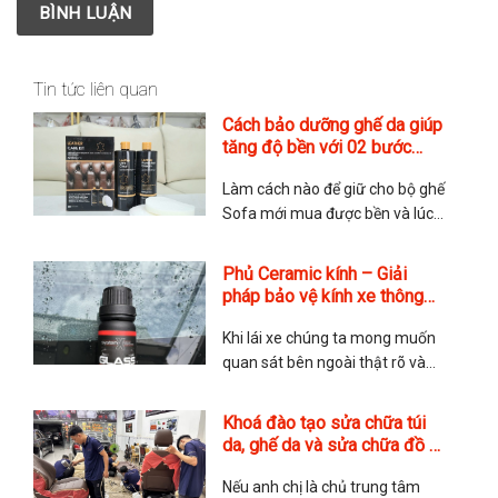
Tin tức liên quan
Cách bảo dưỡng ghế da giúp
tăng độ bền với 02 bước
chuẩn Anh của hãng Furniture
Làm cách nào để giữ cho bộ ghế
Clinic
Sofa mới mua được bền và lúc
nào cũng mới? Đây là nỗi lo của
rất nhiều quý anh chị khi tìm đến
Phủ Ceramic kính – Giải
với TMA Store. Các chăm sóc
pháp bảo vệ kính xe thông
ghế da có phức tạp không?
minh
Thực tế thì rất đơn giản nhưng
Khi lái xe chúng ta mong muốn
quan sát bên ngoài thật rõ và
nhìn được xa hơn. Điều này
quyết định bởi lớp kính của xe,
Khoá đào tạo sửa chữa túi
nếu kính ố mờ, dễ bị xước thì
da, ghế da và sửa chữa đồ da
không chỉ ảnh hưởng đến độ
chuyên nghiệp
thẩm mỹ mà còn cả tính an toàn
Nếu anh chị là chủ trung tâm