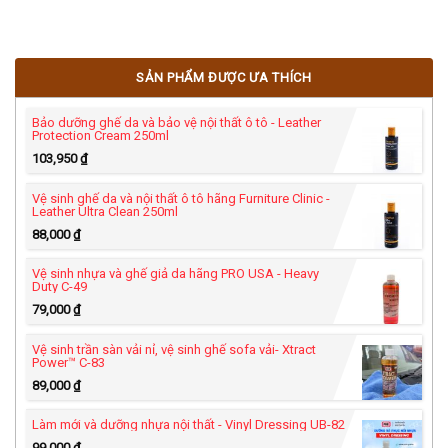
và sang trọng… những màu sắc
này không phải là màu nhuộm
bên trong mà được sơn phủ bên
SẢN PHẨM ĐƯỢC ƯA THÍCH
ngoài của nhà sản xuất.
Bảo dưỡng ghế da và bảo vệ nội thất ô tô - Leather
Protection Cream 250ml
103,950
₫
Vệ sinh ghế da và nội thất ô tô hãng Furniture Clinic -
Leather Ultra Clean 250ml
88,000
₫
Vệ sinh nhựa và ghế giả da hãng PRO USA - Heavy
Duty C-49
79,000
₫
Vệ sinh trần sàn vải nỉ, vệ sinh ghế sofa vải- Xtract
Power™ C-83
89,000
₫
Làm mới và dưỡng nhựa nội thất - Vinyl Dressing UB-82
99,000
₫