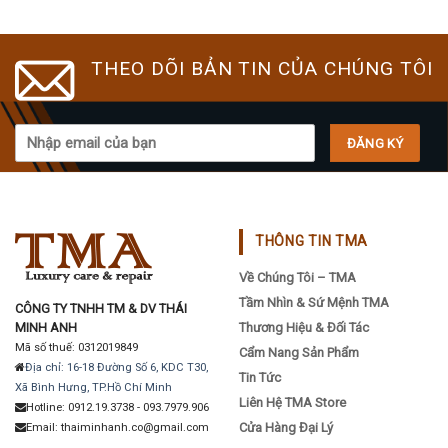
THEO DÕI BẢN TIN CỦA CHÚNG TÔI
THÔNG TIN TMA
Về Chúng Tôi – TMA
Tầm Nhìn & Sứ Mệnh TMA
CÔNG TY TNHH TM & DV THÁI
MINH ANH
Thương Hiệu & Đối Tác
Mã số thuế: 0312019849
Cẩm Nang Sản Phẩm
Địa chỉ: 16-18 Đường Số 6, KDC T30,
Tin Tức
Xã Bình Hưng, TP.Hồ Chí Minh
Liên Hệ TMA Store
Hotline: 0912.19.3738 - 093.7979.906
Cửa Hàng Đại Lý
Email: thaiminhanh.co@gmail.com