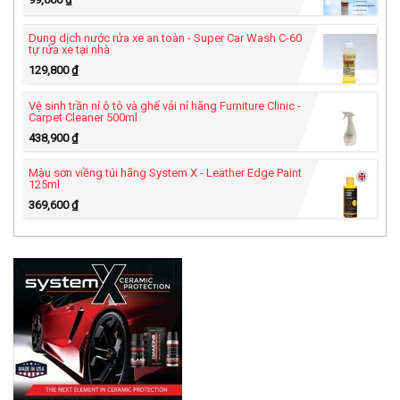
Dung dịch nước rửa xe an toàn - Super Car Wash C-60
tự rửa xe tại nhà
129,800
₫
Vệ sinh trần nỉ ô tô và ghế vải nỉ hãng Furniture Clinic -
Carpet Cleaner 500ml
438,900
₫
Màu sơn viềng túi hãng System X - Leather Edge Paint
125ml
369,600
₫