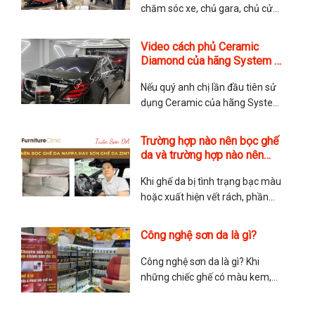
của
chăm sóc xe, chủ gara, chủ cửa
hàng túi xách muốn triển khai
thêm dịch vụ sửa chữa nội thất,
Video cách phủ Ceramic
sửa chữa ghế da hoặc sửa chữa
Diamond của hãng System X
túi da và đồ da để gia tăng dịch
Hoa Kỳ
vụ. Hay những anh chị yêu thích
Nếu quý anh chị lần đầu tiên sử
dụng Ceramic của hãng System
X thì hãy tham khảo video cách
phủ Ceramic này. TMA Store
Trường hợp nào nên bọc ghế
hướng dẫn chi tiết cách phủ
da và trường hợp nào nên
Ceramic và các lưu ý khi phủ.
sơn ghế da?
Chúc quý anh chị có trải nghiệm
Khi ghế da bị tình trạng bạc màu
tuyệt vời với dòng Ceramic
hoặc xuất hiện vết rách, phần
lớn mọi người sẽ cân nhắc giữa
việc nên bọc ghế da lại hay sơn
Công nghệ sơn da là gì?
ghế da? Sau đây là chia sẻ của
anh Tuấn Sơn Da về vấn đề này
Công nghệ sơn da là gì? Khi
để giúp mọi người lựa
những chiếc ghế có màu kem,
màu đỏ hoặc màu nâu hay
những chiếc túi có màu nổi bậc