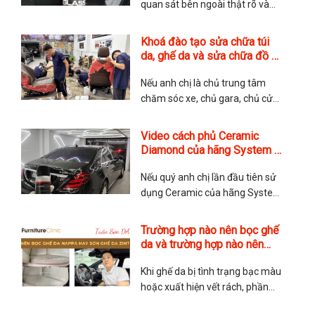
quan sát bên ngoài thật rõ và
nhìn được xa hơn. Điều này
quyết định bởi lớp kính của xe,
Khoá đào tạo sửa chữa túi
nếu kính ố mờ, dễ bị xước thì
da, ghế da và sửa chữa đồ da
không chỉ ảnh hưởng đến độ
chuyên nghiệp
thẩm mỹ mà còn cả tính an toàn
Nếu anh chị là chủ trung tâm
của
chăm sóc xe, chủ gara, chủ cửa
hàng túi xách muốn triển khai
thêm dịch vụ sửa chữa nội thất,
Video cách phủ Ceramic
sửa chữa ghế da hoặc sửa chữa
Diamond của hãng System X
túi da và đồ da để gia tăng dịch
Hoa Kỳ
vụ. Hay những anh chị yêu thích
Nếu quý anh chị lần đầu tiên sử
dụng Ceramic của hãng System
X thì hãy tham khảo video cách
phủ Ceramic này. TMA Store
Trường hợp nào nên bọc ghế
hướng dẫn chi tiết cách phủ
da và trường hợp nào nên
Ceramic và các lưu ý khi phủ.
sơn ghế da?
Chúc quý anh chị có trải nghiệm
Khi ghế da bị tình trạng bạc màu
tuyệt vời với dòng Ceramic
hoặc xuất hiện vết rách, phần
lớn mọi người sẽ cân nhắc giữa