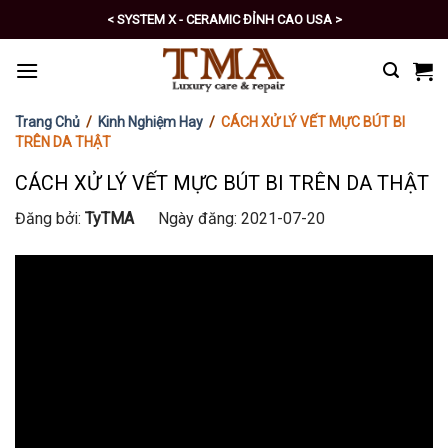
Skip
< SYSTEM X - CERAMIC ĐỈNH CAO USA >
to
< PRO - TỰ CHĂM SÓC XE SỐ 1 >
content
Trang Chủ
/
Kinh Nghiệm Hay
/
CÁCH XỬ LÝ VẾT MỰC BÚT BI
TRÊN DA THẬT
CÁCH XỬ LÝ VẾT MỰC BÚT BI TRÊN DA THẬT
Đăng bởi:
TyTMA
Ngày đăng: 2021-07-20