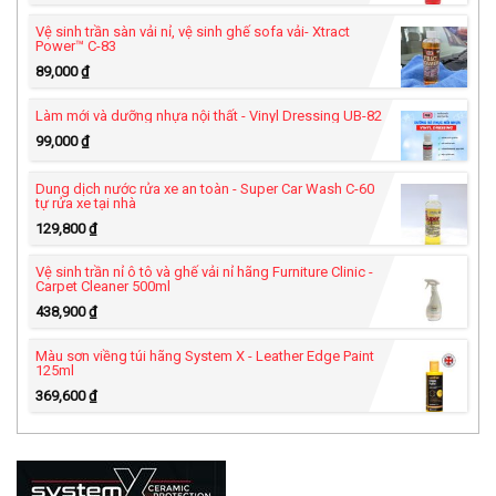
Vệ sinh trần sàn vải nỉ, vệ sinh ghế sofa vải- Xtract
Power™ C-83
89,000
₫
Làm mới và dưỡng nhựa nội thất - Vinyl Dressing UB-82
99,000
₫
Dung dịch nước rửa xe an toàn - Super Car Wash C-60
tự rửa xe tại nhà
129,800
₫
Vệ sinh trần nỉ ô tô và ghế vải nỉ hãng Furniture Clinic -
Carpet Cleaner 500ml
438,900
₫
Màu sơn viềng túi hãng System X - Leather Edge Paint
125ml
369,600
₫