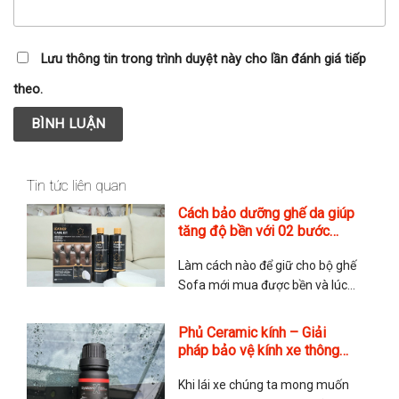
Lưu thông tin trong trình duyệt này cho lần đánh giá tiếp
theo.
Tin tức liên quan
Cách bảo dưỡng ghế da giúp
tăng độ bền với 02 bước
chuẩn Anh của hãng Furniture
Làm cách nào để giữ cho bộ ghế
Clinic
Sofa mới mua được bền và lúc
nào cũng mới? Đây là nỗi lo của
rất nhiều quý anh chị khi tìm đến
Phủ Ceramic kính – Giải
với TMA Store. Các chăm sóc
pháp bảo vệ kính xe thông
ghế da có phức tạp không?
minh
Thực tế thì rất đơn giản nhưng
Khi lái xe chúng ta mong muốn