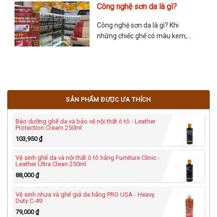
việc nên bọc ghế da lại hay sơn
Công nghệ sơn da là gì?
ghế da? Sau đây là chia sẻ của
anh Tuấn Sơn Da về vấn đề này
Công nghệ sơn da là gì? Khi
để giúp mọi người lựa
những chiếc ghế có màu kem,
màu đỏ hoặc màu nâu hay
những chiếc túi có màu nổi bậc
và sang trọng… những màu sắc
này không phải là màu nhuộm
bên trong mà được sơn phủ bên
SẢN PHẨM ĐƯỢC ƯA THÍCH
ngoài của nhà sản xuất.
Bảo dưỡng ghế da và bảo vệ nội thất ô tô - Leather
Protection Cream 250ml
103,950
₫
Vệ sinh ghế da và nội thất ô tô hãng Furniture Clinic -
Leather Ultra Clean 250ml
88,000
₫
Vệ sinh nhựa và ghế giả da hãng PRO USA - Heavy
Duty C-49
79,000
₫