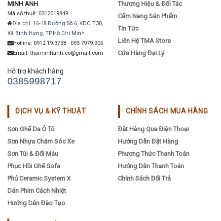
MINH ANH
Thương Hiệu & Đối Tác
Mã số thuế: 0312019849
Cẩm Nang Sản Phẩm
Địa chỉ: 16-18 Đường Số 6, KDC T30,
Tin Tức
Xã Bình Hưng, TP.Hồ Chí Minh
Liên Hệ TMA Store
Hotline: 0912.19.3738 - 093.7979.906
Cửa Hàng Đại Lý
Email: thaiminhanh.co@gmail.com
Hỗ trợ khách hàng
0385998717
DỊCH VỤ & KỸ THUẬT
CHÍNH SÁCH MUA HÀNG
Sơn Ghế Da Ô Tô
Đặt Hàng Qua Điện Thoại
Sơn Nhựa Chăm Sóc Xe
Hướng Dẫn Đặt Hàng
Sơn Túi & Đổi Màu
Phương Thức Thanh Toán
Phục Hồi Ghế Sofa
Hướng Dẫn Thanh Toán
Phủ Ceramic System X
Chính Sách Đổi Trả
Dán Phim Cách Nhiệt
Hướng Dẫn Đào Tạo