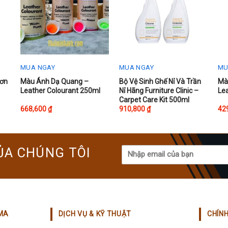
MUA NGAY
MUA NGAY
MU
This
Sơn
Màu Ánh Dạ Quang –
Bộ Vệ Sinh Ghế Nỉ Và Trần
Mà
l
Leather Colourant 250ml
Nỉ Hãng Furniture Clinic –
Le
product
Carpet Care Kit 500ml
has
668,600
₫
910,800
₫
42
multiple
variants.
The
ỦA CHÚNG TÔI
options
may
be
chosen
on
the
MA
DỊCH VỤ & KỸ THUẬT
CHÍN
product