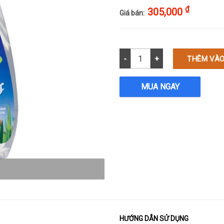
₫
305,000
Giá bán:
Khử mùi nước tiểu mèo, mùi vải
THÊM VÀO
MUA NGAY
HƯỚNG DẪN SỬ DỤNG