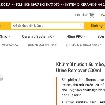
A ĐỒ DA >
< TCM - SƠN NHỰA NỘI THẤT ÔTÔ >
< SYSTEM X - CERAMIC ĐỈNH 
GIỎ HÀNG
Đă
Tìm
Kinh ngh
kiếm:
linic
Ceramic System X
Hãng PRO
Sơn
XEM TẤT CẢ
KHUYẾN MÃI SIÊU HOT
KHUYẾN MÃI CHĂM SÓC XE
Khử mùi nước tiểu mèo, 
Urine Remover 500ml
Sản phẩm Urine Remover có t
trẻ em, khử mùi nước tiểu mè
chó… Một sản phẩm tiện ích m
ô tô của mình.
Xuất xứ: Furniture Clinic – A