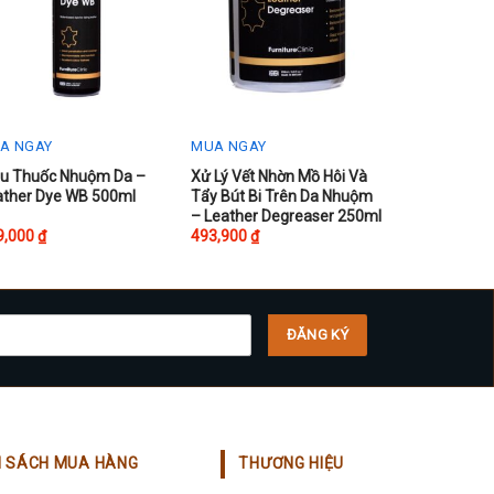
A NGAY
MUA NGAY
u Thuốc Nhuộm Da –
Xử Lý Vết Nhờn Mồ Hôi Và
ather Dye WB 500ml
Tẩy Bút Bi Trên Da Nhuộm
– Leather Degreaser 250ml
9,000
₫
493,900
₫
H SÁCH MUA HÀNG
THƯƠNG HIỆU