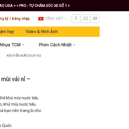
CAO USA >
< PRO - TỰ CHĂM SÓC XE SỐ 1 >
ng ký / Đăng nhập
TIẾNG VIỆT
iệm hay
Video & Hình Ảnh
 Nhựa TCM
Phim Cách Nhiệt
KHUYẾN MÃI DỊCH VỤ
mùi vải nỉ –
hể khử mùi nước tiểu
o, khử mùi nước tiểu
à bạn nên trang bị cho
nh Quốc