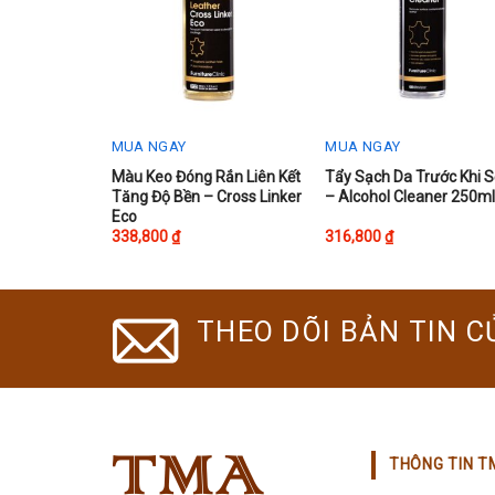
MUA NGAY
MUA NGAY
This
Màu Keo Đóng Rắn Liên Kết
Tẩy Sạch Da Trước Khi 
Tăng Độ Bền – Cross Linker
– Alcohol Cleaner 250m
product
Eco
has
338,800
₫
316,800
₫
multiple
variants.
The
THEO DÕI BẢN TIN C
options
may
be
chosen
on
the
THÔNG TIN T
product