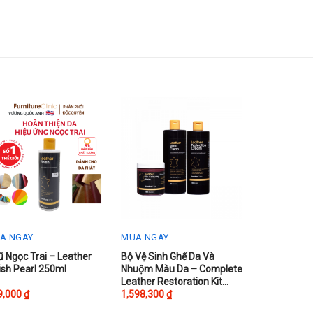
A NGAY
MUA NGAY
s
This
 Ngọc Trai – Leather
Bộ Vệ Sinh Ghế Da Và
ish Pearl 250ml
Nhuộm Màu Da – Complete
oduct
product
Leather Restoration Kit
s
has
500ml
9,000
₫
1,598,300
₫
tiple
multiple