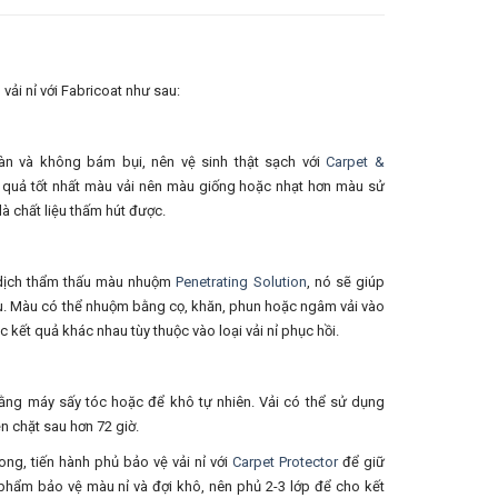
i nỉ với Fabricoat như sau:
àn và không bám bụi, nên vệ sinh thật sạch với
Carpet &
t quả tốt nhất màu vải nên màu giống hoặc nhạt hơn màu sử
à chất liệu thấm hút được.
 dịch thẩm thấu màu nhuộm
Penetrating Solution
, nó sẽ giúp
u. Màu có thể nhuộm bằng cọ, khăn, phun hoặc ngâm vải vào
kết quả khác nhau tùy thuộc vào loại vải nỉ phục hồi.
ng máy sấy tóc hoặc để khô tự nhiên. Vải có thể sử dụng
n chặt sau hơn 72 giờ.
ng, tiến hành phủ bảo vệ vải nỉ với
Carpet Protector
để giữ
phẩm bảo vệ màu nỉ và đợi khô, nên phủ 2-3 lớp để cho kết