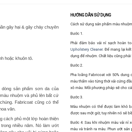
HƯỚNG DẪN SỬ DỤNG
Cách sử dụng sản phẩm màu nhuộm vả
hần gây hại & gây cháy chuyên
Bước 1.
Phải đảm bảo vải nỉ sạch hoàn to
Upholstery Cleaner
. Để mang lại kế
dụng để nhuộm. Chất liệu cũng phải l
nh hoặc khuôn tô.
Bước 2.
Pha loãng Fabricoat với 50% dung
màu thấm vào từng thới vải cứng đầ
xô màu. Mỗi phương pháp sẽ cho các 
ới dòng sản phẩm sơn da của
ai màu nhuộm và phủ lên bất cứ
Bước 3.
chúng. Fabricoat cũng có thể
Màu nhuộm có thể được làm khô bằ
hoa văn.
được sau một giờ, tuy nhiên nó sẽ bề
g cách phủ một lớp hoàn thiện
Bước 4: Sau khi nhuộm màu vải nỉ xo
 trong nhiều năm. Nó làm ướt
màu và tránh ra màu. Phun ướt sản 