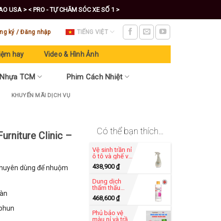
CAO USA >
< PRO - TỰ CHĂM SÓC XE SỐ 1 >
ng ký / Đăng nhập
TIẾNG VIỆT
iệm hay
Video & Hình Ảnh
 Nhựa TCM
Phim Cách Nhiệt
KHUYẾN MÃI DỊCH VỤ
Có thể bạn thích…
urniture Clinic –
Vệ sinh trần nỉ
ô tô và ghế vải
nỉ hãng
438,900
₫
 chuyên dùng để nhuộm
Furniture Clinic
- Carpet
Dung dịch
Cleaner 500ml
thẩm thấu
oàn
màu nhuộm -
468,600
₫
Penatrating
Solution
 phun
Phủ bảo vệ
500ml
màu nỉ và trần