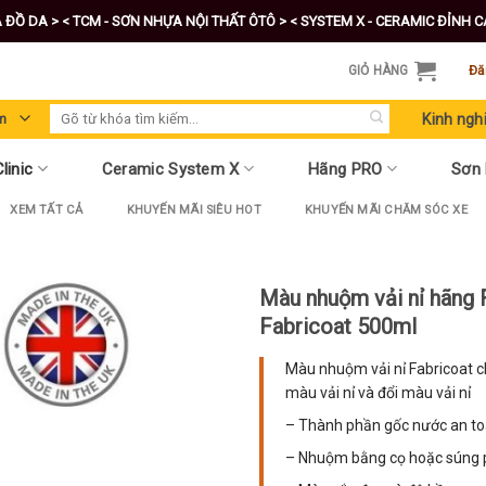
A ĐỒ DA >
< TCM - SƠN NHỰA NỘI THẤT ÔTÔ >
< SYSTEM X - CERAMIC ĐỈNH 
GIỎ HÀNG
Đă
Tìm
Kinh ngh
kiếm:
linic
Ceramic System X
Hãng PRO
Sơn
XEM TẤT CẢ
KHUYẾN MÃI SIÊU HOT
KHUYẾN MÃI CHĂM SÓC XE
Màu nhuộm vải nỉ hãng F
Fabricoat 500ml
Màu nhuộm vải nỉ Fabricoat
màu vải nỉ và đổi màu vải nỉ
– Thành phần gốc nước an t
– Nhuộm bằng cọ hoặc súng