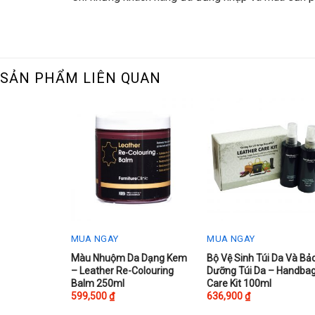
SẢN PHẨM LIÊN QUAN
MUA NGAY
MUA NGAY
This
Màu Nhuộm Da Dạng Kem
Bộ Vệ Sinh Túi Da Và Bả
– Leather Re-Colouring
Dưỡng Túi Da – Handba
product
Balm 250ml
Care Kit 100ml
has
599,500
₫
636,900
₫
multiple