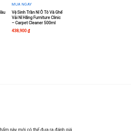
MUA NGAY
This
Màu
Vệ Sinh Trần Nỉ Ô Tô Và Ghế
Vải Nỉ Hãng Furniture Clinic
product
– Carpet Cleaner 500ml
has
438,900
₫
multiple
variants.
The
options
may
be
chosen
on
the
product
page
ẩm này mới có thể đưa ra đánh giá.