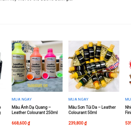
MUA NGAY
MUA NGAY
MU
This
This
Thi
o
Màu Ánh Dạ Quang –
Màu Sơn Túi Da – Leather
Nhũ
g
Leather Colourant 250ml
Colourant 50ml
Fin
product
product
pr
has
has
ha
668,600
₫
239,800
₫
53
multiple
multiple
mul