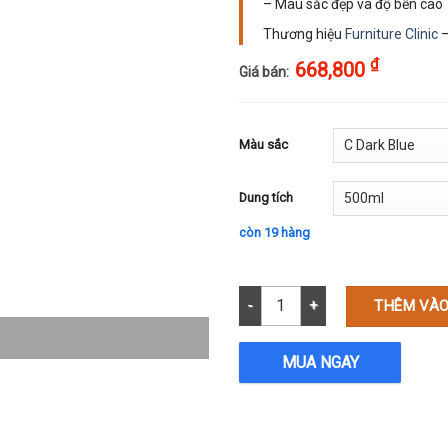
– Màu sắc đẹp và độ bền cao
Thương hiệu
Furniture Clinic
–
₫
668,800
Giá bán:
Màu sắc
Dung tích
còn 19 hàng
Màu nhuộm vải nỉ hãng Furniture
THÊM VÀO
MUA NGAY