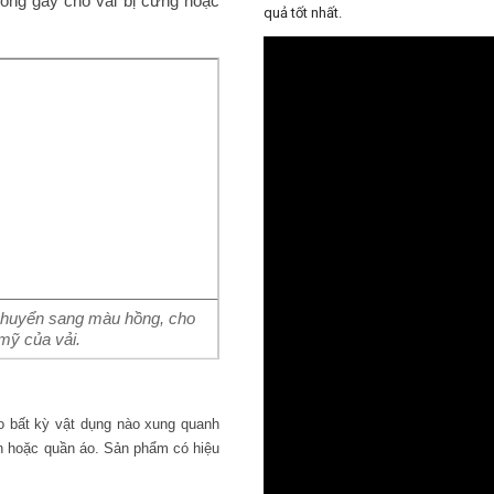
hông gây cho vải bị cứng hoặc
quả tốt nhất.
 chuyển sang màu hồng, cho
mỹ của vải.
 bất kỳ vật dụng nào xung quanh
iện hoặc quần áo. Sản phẩm có hiệu