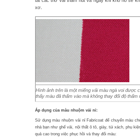
tất các thớ vải thấm hút và ngay khi khô nó sẽ k
xơ.
Hình ảnh trên là một miếng vải màu ngà voi được
thấy màu đã thấm vào mà không thay đổi độ thẩm 
Áp dụng của màu nhuộm vải nỉ:
Sử dụng màu nhuộm vải nỉ Fabricoat để chuyển màu cho
nhà bạn như ghế vải, nội thất ô tô, giày, túi xách, phụ k
quả cao trong việc phục hồi và thay đổi màu: