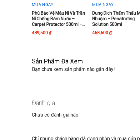
MUA NGAY
MUA NGAY
This
Phủ Bảo Vệ Màu Nỉ Và Trần
Dung Dịch Thẩm Thấu 
Nỉ Chống Bám Nước –
Nhuộm – Penatrating
product
Carpet Protector 500ml –
Solution 500ml
has
500ml
489,500
₫
468,600
₫
multiple
variants.
The
options
Sản Phẩm Đã Xem
may
Bạn chưa xem sản phẩm nào gần đây!
be
chosen
on
the
product
Đánh giá
page
Chưa có đánh giá nào.
Chỉ những khách hàng đã đăng nhập và mua sản ph