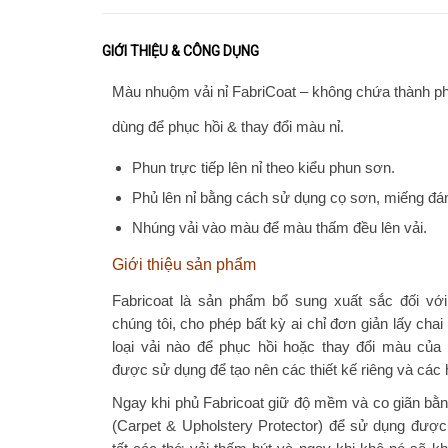
GIỚI THIỆU & CÔNG DỤNG
Màu nhuộm vải nỉ FabriCoat – không chứa thành p
dùng để phục hồi & thay đổi màu nỉ.
Phun trực tiếp lên nỉ theo kiểu phun sơn.
Phủ lên nỉ bằng cách sử dụng cọ sơn, miếng đá
Nhúng vải vào màu để màu thấm đều lên vải.
Giới thiệu sản phẩm
Fabricoat là sản phẩm bổ sung xuất sắc đối v
chúng tôi, cho phép bất kỳ ai chỉ đơn giản lấy ch
loại vải nào để phục hồi hoặc thay đổi màu của 
được sử dụng để tạo nên các thiết kế riêng và các 
Ngay khi phủ Fabricoat giữ độ mềm và co giãn bằn
(Carpet & Upholstery Protector) để sử dụng được