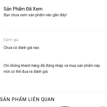
options
options
Sản Phẩm Đã Xem
may
may
Bạn chưa xem sản phẩm nào gần đây!
be
be
chosen
chosen
on
on
the
the
product
product
Đánh giá
page
page
Chưa có đánh giá nào.
Chỉ những khách hàng đã đăng nhập và mua sản phẩm này
mới có thể đưa ra đánh giá.
SẢN PHẨM LIÊN QUAN