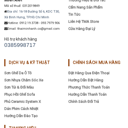
MINH ANH
Thương Hiệu & Đối Tác
Mã số thuế: 0312019849
Cẩm Nang Sản Phẩm
Địa chỉ: 16-18 Đường Số 6, KDC T30,
Tin Tức
Xã Bình Hưng, TP.Hồ Chí Minh
Liên Hệ TMA Store
Hotline: 0912.19.3738 - 093.7979.906
Cửa Hàng Đại Lý
Email: thaiminhanh.co@gmail.com
Hỗ trợ khách hàng
0385998717
DỊCH VỤ & KỸ THUẬT
CHÍNH SÁCH MUA HÀNG
Sơn Ghế Da Ô Tô
Đặt Hàng Qua Điện Thoại
Sơn Nhựa Chăm Sóc Xe
Hướng Dẫn Đặt Hàng
Sơn Túi & Đổi Màu
Phương Thức Thanh Toán
Phục Hồi Ghế Sofa
Hướng Dẫn Thanh Toán
Phủ Ceramic System X
Chính Sách Đổi Trả
Dán Phim Cách Nhiệt
Hướng Dẫn Đào Tạo