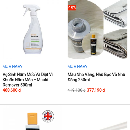
-10%
MUA NGAY
MUA NGAY
This
Vệ Sinh Nấm Mốc Và Diệt Vi
Màu Nhũ Vàng, Nhũ Bạc Và Nhũ
Khuẩn Nấm Mốc – Mould
Đồng 250ml
product
Remover 500ml
has
468,600
₫
419,100
₫
377,190
₫
multiple
variants.
The
options
may
be