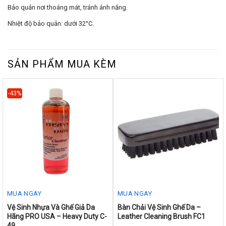
Bảo quản nơi thoáng mát, tránh ánh nắng.
Nhiệt độ bảo quản: dưới 32°C.
SẢN PHẨM MUA KÈM
-43%
MUA NGAY
MUA NGAY
This
Vệ Sinh Nhựa Và Ghế Giả Da
Bàn Chải Vệ Sinh Ghế Da –
Hãng PRO USA – Heavy Duty C-
Leather Cleaning Brush FC1
product
49