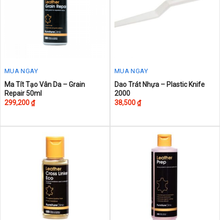
chosen
on
the
product
page
MUA NGAY
MUA NGAY
Ma Tít Tạo Vân Da – Grain
Dao Trát Nhựa – Plastic Knife
Repair 50ml
2000
299,200
₫
38,500
₫