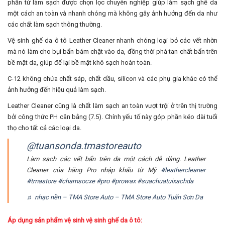
phần tử làm sạch được chọn lọc chuyên nghiệp giúp làm sạch ghế da
một cách an toàn và nhanh chóng mà không gây ảnh hưởng đến da như
các chất làm sạch thông thường.
Vệ sinh ghế da ô tô Leather Cleaner nhanh chóng loại bỏ các vết nhờn
mà nó làm cho bụi bẩn bám chặt vào da, đồng thời phá tan chất bẩn trên
bề mặt da, giúp để lại bề mặt khô sạch hoàn toàn.
C-12 không chứa chất sáp, chất dầu, silicon và các phụ gia khác có thể
ảnh hưởng đến hiệu quả làm sạch.
Leather Cleaner cũng là chất làm sạch an toàn vượt trội ở trên thị trường
bởi công thức PH cân bằng (7.5). Chính yếu tố này góp phần kéo dài tuổi
thọ cho tất cả các loại da.
@tuansonda.tmastoreauto
Làm sạch các vết bẩn trên da một cách dễ dàng. Leather
Cleaner của hãng Pro nhập khẩu từ Mỹ
#leathercleaner
#tmastore
#chamsocxe
#pro
#prowax
#suachuatuixachda
♬ nhạc nền – TMA Store Auto – TMA Store Auto Tuấn Sơn Da
Áp dụng sản phẩm vệ sinh vệ sinh ghế da ô tô: