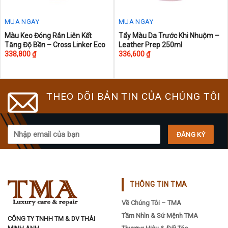
MUA NGAY
MUA NGAY
This
Màu Keo Đóng Rắn Liên Kết
Tẩy Màu Da Trước Khi Nhuộm –
Tăng Độ Bền – Cross Linker Eco
Leather Prep 250ml
product
338,800
₫
336,600
₫
has
multiple
variants.
The
THEO DÕI BẢN TIN CỦA CHÚNG TÔI
options
may
be
chosen
on
the
product
THÔNG TIN TMA
page
Về Chúng Tôi – TMA
Tầm Nhìn & Sứ Mệnh TMA
CÔNG TY TNHH TM & DV THÁI