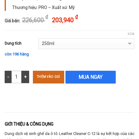
Thương hiệu: PRO – Xuất xứ: Mỹ
Original price was: 22
Current price is: 203,
Original price was: 2
Current price i
₫
₫
226,600
203,940
Giá bán:
XÓA
Dung tích
còn 196 hàng
Vệ sinh ghế da ô tô - Leather Cleaner 250ml số lượng
MUA NGAY
THÊM VÀO GIỎ
GIỚI THIỆU & CÔNG DỤNG
Dung dịch vệ sinh ghế da ô tô Leather Cleaner C-12 là sự kết hợp của các