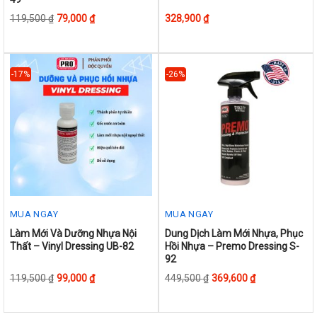
has
119,500
₫
79,000
₫
328,900
₫
multiple
variants.
The
options
-17%
-26%
may
be
chosen
on
the
product
page
MUA NGAY
MUA NGAY
This
This
Làm Mới Và Dưỡng Nhựa Nội
Dung Dịch Làm Mới Nhựa, Phục
Thất – Vinyl Dressing UB-82
Hồi Nhựa – Premo Dressing S-
product
product
92
has
has
119,500
₫
99,000
₫
449,500
₫
369,600
₫
multiple
multiple
variants.
variants.
The
The