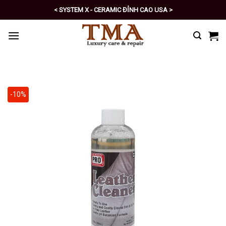
Skip
< SYSTEM X - CERAMIC ĐỈNH CAO USA >
to
< PRO - TỰ CHĂM SÓC XE SỐ 1 >
content
-10%