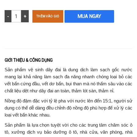
Vệ sinh dây đai, vệ sinh trần sàn nỉ vải hãng PRO - Seatbelt Cleane
MUA NGAY
THÊM VÀO GIỎ
GIỚI THIỆU & CÔNG DỤNG
Sản phẩm vệ sinh dây đai là dung dịch làm sạch gốc nước
mang lại khả năng làm sạch đa năng nhanh chóng loại bỏ các
vết bẩn cứng đầu, vết dơ bẩn, bụi than mà nó thấm sâu vào các
chất liệu dệt như dây đai an toàn, thảm lót sàn, thảm nỉ.
Nồng độ đậm đặc với tỷ lệ pha với nước lên đến 15:1, người sử
dụng có thể dễ dàng đều chỉnh độ nồng độ phù hợp để xử lý các
loại vết bẩn khác nhau.
Sản phẩm là lựa chọn tuyệt vời cho các trung tâm chăm sóc ô
tô, xưởng dịch vụ bảo dưỡng ô tô, nhà cửa, văn phòng, nhà