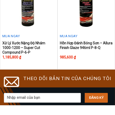
MUA NGAY
MUA NGAY
Xử Lý Xước Nặng Độ Nhám
Hỗn Hợp Đánh Bóng Sơn – Allura
1000-1200 – Super Cut
Finish Glaze 946ml P-8-Q
Compound P-6-P
1,185,800
₫
985,600
₫
THEO DÕI BẢN TIN CỦA CHÚNG TÔI