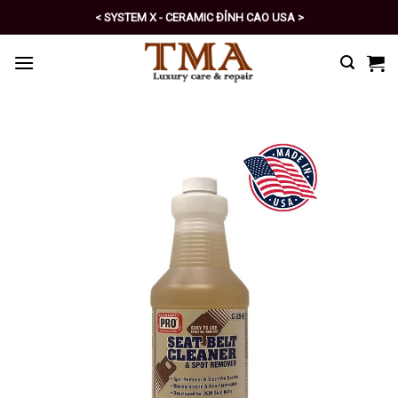
Skip
< SYSTEM X - CERAMIC ĐỈNH CAO USA >
to
< PRO - TỰ CHĂM SÓC XE SỐ 1 >
content