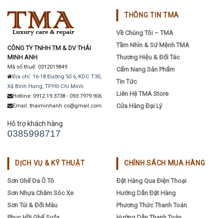
THÔNG TIN TMA
Về Chúng Tôi – TMA
Tầm Nhìn & Sứ Mệnh TMA
CÔNG TY TNHH TM & DV THÁI
MINH ANH
Thương Hiệu & Đối Tác
Mã số thuế: 0312019849
Cẩm Nang Sản Phẩm
Địa chỉ: 16-18 Đường Số 6, KDC T30,
Tin Tức
Xã Bình Hưng, TP.Hồ Chí Minh
Liên Hệ TMA Store
Hotline: 0912.19.3738 - 093.7979.906
Cửa Hàng Đại Lý
Email: thaiminhanh.co@gmail.com
Hỗ trợ khách hàng
0385998717
DỊCH VỤ & KỸ THUẬT
CHÍNH SÁCH MUA HÀNG
Sơn Ghế Da Ô Tô
Đặt Hàng Qua Điện Thoại
Sơn Nhựa Chăm Sóc Xe
Hướng Dẫn Đặt Hàng
Sơn Túi & Đổi Màu
Phương Thức Thanh Toán
Phục Hồi Ghế Sofa
Hướng Dẫn Thanh Toán