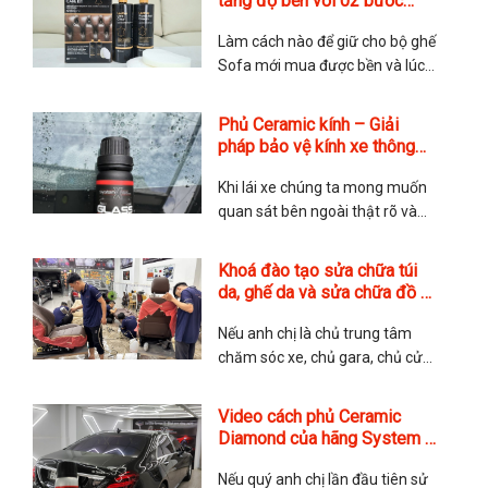
tăng độ bền với 02 bước
chuẩn Anh của hãng Furniture
Làm cách nào để giữ cho bộ ghế
Clinic
Sofa mới mua được bền và lúc
nào cũng mới? Đây là nỗi lo của
rất nhiều quý anh chị khi tìm đến
Phủ Ceramic kính – Giải
với TMA Store. Các chăm sóc
pháp bảo vệ kính xe thông
ghế da có phức tạp không?
minh
Thực tế thì rất đơn giản nhưng
Khi lái xe chúng ta mong muốn
quan sát bên ngoài thật rõ và
nhìn được xa hơn. Điều này
quyết định bởi lớp kính của xe,
Khoá đào tạo sửa chữa túi
nếu kính ố mờ, dễ bị xước thì
da, ghế da và sửa chữa đồ da
không chỉ ảnh hưởng đến độ
chuyên nghiệp
thẩm mỹ mà còn cả tính an toàn
Nếu anh chị là chủ trung tâm
của
chăm sóc xe, chủ gara, chủ cửa
hàng túi xách muốn triển khai
thêm dịch vụ sửa chữa nội thất,
Video cách phủ Ceramic
sửa chữa ghế da hoặc sửa chữa
Diamond của hãng System X
túi da và đồ da để gia tăng dịch
Hoa Kỳ
vụ. Hay những anh chị yêu thích
Nếu quý anh chị lần đầu tiên sử