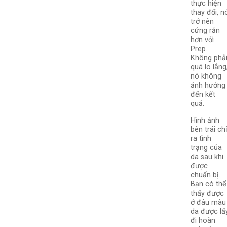
thực hiện
thay đổi, n
trở nên
cứng rắn
hơn với
Prep.
Không phả
quá lo lắng
nó không
ảnh hưởng
đến kết
quả.
Hình ảnh
bên trái ch
ra tình
trạng của
da sau khi
được
chuẩn bị.
Bạn có thể
thấy được
ở đâu màu
da được lấ
đi hoàn