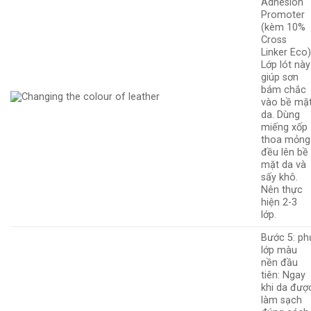
Adhesion
Promoter
(kèm 10%
Cross
Linker Eco)
Lớp lót này
giúp sơn
bám chắc
vào bề mặ
da. Dùng
miếng xốp
thoa mỏng
đều lên bề
mặt da và
sấy khô.
Nên thực
hiện 2-3
lớp.
Bước 5: ph
lớp màu
nền đầu
tiên: Ngay
khi da đượ
làm sạch