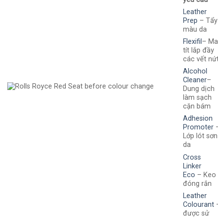
Leather
Prep
– Tẩy
màu da
Flexifil
– M
tít lắp đầy
các vết nứ
Alcohol
Cleaner
–
Dung dịch
làm sạch
cặn bám
Adhesion
Promoter
Lớp lót sơn
da
Cross
Linker
Eco
– Keo
đóng rắn
Leather
Colourant
được sử