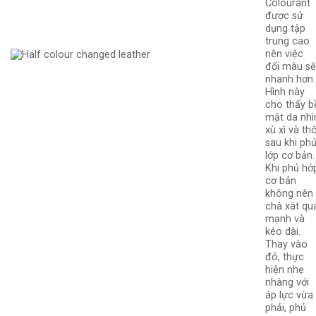
Colourant
được sử
dụng tập
trung cao
nên việc
đổi màu s
nhanh hơn.
Hình này
cho thấy b
mặt da nhì
xù xì và th
sau khi ph
lớp cơ bản.
Khi phủ hớ
cơ bản
không nên
chà xát qu
mạnh và
kéo dài.
Thay vào
đó, thực
hiện nhẹ
nhàng với
áp lực vừa
phải, phủ