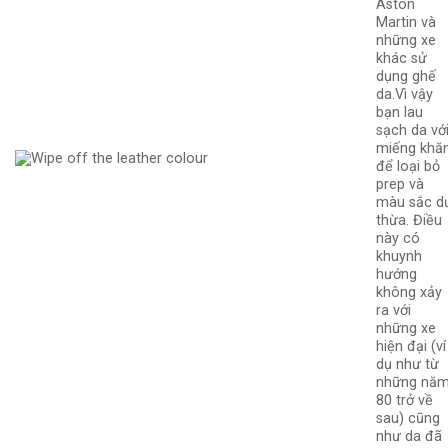
Aston
Martin và
những xe
khác sử
dụng ghế
da.Vì vậy
bạn lau
sạch da vớ
miếng khă
để loại bỏ
prep và
màu sắc d
thừa. Điều
này có
khuynh
hướng
không xảy
ra với
những xe
hiện đại (ví
dụ như từ
những nă
80 trở về
sau) cũng
như da đã