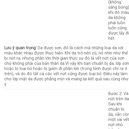
(không
sáng bóng)
khi đó mà
da không
phải luôn
luôn cũng
được lấy đ
hết.
Lưu ý quan trọng:
Da được sơn, đó là cách mà những loại da với
màu khác nhau được thực hiện. Khi da trở nên cũ, nó nhìn như thể
bị nứt ra, nhưng phần lớn thời gian thực sự đó là vết nứt của sơn
chứ không phải của bản thân da.Vì vậy khi bạn chuẩn bị da, lớp sơn
hoặc bị loại bỏ hoặc bị giảm đi phần lớn (trong hình được chỉ ra ở
trên), và do đó tất cả các vết nứt cũng được loại bỏ. Điều này làm
cho lớp mặt da được phẳng mịn và mang lại kết quả sau cùng như
ý.
Bước 2: Vá
nứt trên da
Sau khi
chuẩn bị
da, vẫn cò
một vài vế
nứt nhỏ