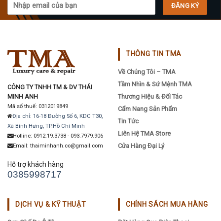
THÔNG TIN TMA
Về Chúng Tôi – TMA
Tầm Nhìn & Sứ Mệnh TMA
CÔNG TY TNHH TM & DV THÁI
MINH ANH
Thương Hiệu & Đối Tác
Mã số thuế: 0312019849
Cẩm Nang Sản Phẩm
Địa chỉ: 16-18 Đường Số 6, KDC T30,
Tin Tức
Xã Bình Hưng, TP.Hồ Chí Minh
Liên Hệ TMA Store
Hotline: 0912.19.3738 - 093.7979.906
Cửa Hàng Đại Lý
Email: thaiminhanh.co@gmail.com
Hỗ trợ khách hàng
0385998717
DỊCH VỤ & KỸ THUẬT
CHÍNH SÁCH MUA HÀNG