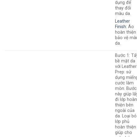
dụng để
thay đổi
màu da.
Leather
Finish
: Áo
hoàn thiện
bảo vệ mà
da.
Bước 1: Tẩ
bề mặt da
với Leather
Prep: sử
dụng miến
cước làm
mòn. Bước
này giúp lấ
đi lớp hoà
thiện bên
ngoài của
da. Loại bỏ
lớp phủ
hoàn thiện
giúp cho