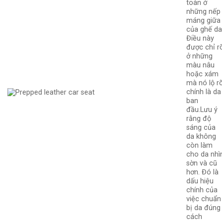
toàn ở
những nếp
máng giữa
của ghế da
Điều này
được chỉ r
ở những
màu nâu
hoặc xám
mà nó lộ r
chính là da
ban
đầu.Lưu ý
rằng độ
sáng của
da không
còn làm
cho da nhì
sờn và cũ
hơn. Đó là
dấu hiệu
chính của
việc chuẩn
bị da đúng
cách