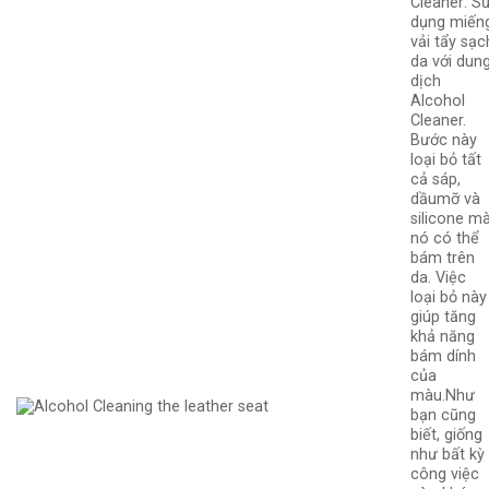
Cleaner: S
dụng miến
vải tẩy sạc
da với dun
dịch
Alcohol
Cleaner.
Bước này
loại bỏ tất
cả sáp,
dầu
mỡ và
silicone m
nó có thể
bám trên
da. Việc
loại bỏ này
giúp tăng
khả năng
bám dính
của
màu.Như
bạn cũng
biết, giống
như bất kỳ
công việc