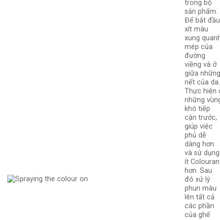
trong bộ
sản phẩm.
Để bắt đầu
xít màu
xung quan
mép của
đường
viềng và ở
giữa nhữn
nết của da
Thực hiện 
những vùn
khó tiếp
cận trước,
giúp việc
phủ dễ
dàng hơn
và sử dụng
ít Colouran
hơn. Sau
đó xử lý
phun màu
lên tất cả
các phần
của ghế