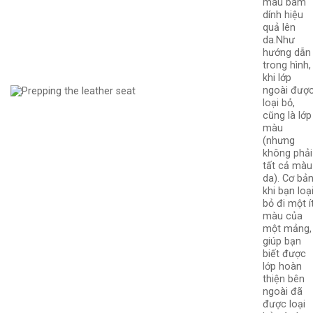
màu bám
dính hiệu
quả lên
da.Như
hướng dẫn
trong hình,
khi lớp
ngoài đượ
loại bỏ,
cũng là lớp
màu
(nhưng
không phải
tất cả màu
da). Cơ bả
khi bạn loạ
bỏ đi một í
màu của
một mảng,
giúp bạn
biết được
lớp hoàn
thiện bên
ngoài đã
được loại