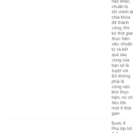
nào khác,
chuẩn bị
tốt chính l
chìa khóa
để thành
công. Khi
bỏ thời gia
thực hiện
việc chuẩn
bị và kết
quả sau
cùng của
bạn sẽ là
tuyệt vời.
Đó không
phải là
công việc
khó thực
hiện, nó ch
tiêu tốn
một ít thời
gian
Bước 4:
Phủ lớp lót