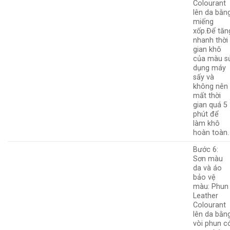
Colourant
lên da bằn
miếng
xốp.Để tăn
nhanh thời
gian khô
của màu s
dụng máy
sấy và
không nên
mất thời
gian quá 5
phút để
làm khô
hoàn toàn.
Bước 6:
Sơn màu
da và áo
bảo vệ
màu: Phun
Leather
Colourant
lên da bằn
vòi phun c