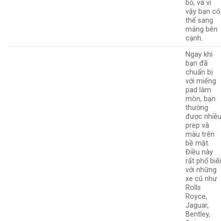
bỏ, và vì
vậy bạn có
thể sang
mảng bên
cạnh.
Ngay khi
bạn đã
chuẩn bị
với miếng
pad làm
mòn, bạn
thường
được nhiề
prep và
màu trên
bề mặt.
Điều này
rất phổ biế
với những
xe cũ như
Rolls
Royce,
Jaguar,
Bentley,