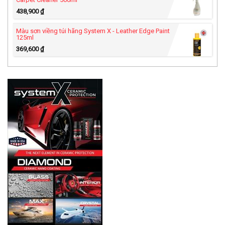
438,900
₫
Màu sơn viềng túi hãng System X - Leather Edge Paint
125ml
369,600
₫