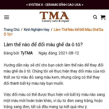
Skip
< PRO - TỰ CHĂM SÓC XE SỐ 1 >
to
content
Trang Chủ
/
Kinh Nghiệm Hay
/
Làm Thế Nào Để Đổi Màu Ghế Da
Ô Tô?
Làm thế nào để đổi màu ghế da ô tô?
Đăng bởi:
TyTMA
Ngày đăng: 2021-08-12
Hướng dẫn này sẽ chỉ cho bạn cách làm thế nào để thay đổi
màu ghế da ô tô. Chúng tôi sẽ thực hiện thay đổi màu của nội
thất xe từ màu đỏ sang màu kem, nhưng cũng có thể thay
đổi thành bất kỳ màu này bạn muốn.
Việc đổi màu có thể được thực hiện với bất kỳ màu nào sang
một màu mới hoàn toàn khác, ví dụ từ đen sang trắng, hoặc
trắng sang đen, tất cả đều mang lại kết quả như ý.