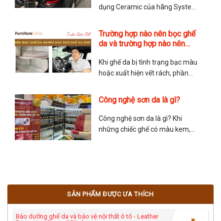
dụng Ceramic của hãng System
X thì hãy tham khảo video cách
phủ Ceramic này. TMA Store
Trường hợp nào nên bọc ghế
hướng dẫn chi tiết cách phủ
da và trường hợp nào nên
Ceramic và các lưu ý khi phủ.
sơn ghế da?
Chúc quý anh chị có trải nghiệm
Khi ghế da bị tình trạng bạc màu
tuyệt vời với dòng Ceramic
hoặc xuất hiện vết rách, phần
lớn mọi người sẽ cân nhắc giữa
việc nên bọc ghế da lại hay sơn
Công nghệ sơn da là gì?
ghế da? Sau đây là chia sẻ của
anh Tuấn Sơn Da về vấn đề này
Công nghệ sơn da là gì? Khi
để giúp mọi người lựa
những chiếc ghế có màu kem,
màu đỏ hoặc màu nâu hay
những chiếc túi có màu nổi bậc
và sang trọng… những màu sắc
này không phải là màu nhuộm
bên trong mà được sơn phủ bên
SẢN PHẨM ĐƯỢC ƯA THÍCH
ngoài của nhà sản xuất.
Bảo dưỡng ghế da và bảo vệ nội thất ô tô - Leather