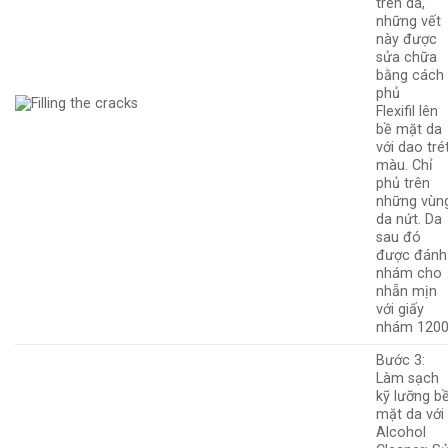
trên da,
những vết
này được
sửa chữa
bằng cách
phủ
Flexifil lên
bề mặt da
với dao tré
màu. Chỉ
phủ trên
những vùn
da nứt. Da
sau đó
được đánh
nhám cho
nhẵn mịn
với giấy
nhám 1200
Bước 3
:
Làm
sạch
kỹ lưỡng b
mặt da với
Alcohol