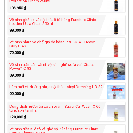
Protection Cream 250ml
103,950
₫
Vệ sinh ghế da và nội thất ô tô hãng Furniture Clinic -
Leather Ultra Clean 250ml
88,000
₫
Vệ sinh nhựa và ghế giả da hãng PRO USA - Heavy
Duty C-49
79,000
₫
Vệ sinh trần sàn vải nỉ, vệ sinh ghế sofa vải- Xtract
Power™ C-83
89,000
₫
Làm mới và dưỡng nhựa nội thất - Vinyl Dressing UB-82
99,000
₫
Dung dịch nước rửa xe an toàn - Super Car Wash C-60
tự rửa xe tại nhà
129,800
₫
Vệ sinh trần nỉ ô tô và ghế vải nỉ hãng Furniture Clinic -
Carpet Cleaner 500ml