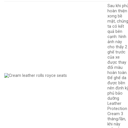
Sau khi ph
hoàn thiện
xong bề
mặt, chún
ta có kết
quả bên
cạnh: hình
ảnh này
cho thấy 2
ghế trước
của xe
được thay
đổi màu
hoàn toàn.
Để ghế da
được bền
nên định k
phủ bảo
dưỡng
Leather
Protection
Cream 3
tháng/lần,
khi này