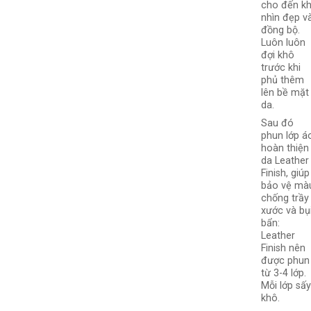
cho đến kh
nhìn đẹp v
đồng bộ.
Luôn luôn
đợi khô
trước khi
phủ thêm
lên bề mặt
da.
Sau đó
phun lớp á
hoàn thiện
da Leather
Finish, giúp
bảo vệ mà
chống trầy
xước và bụ
bẩn:
Leather
Finish nên
được phun
từ 3-4 lớp.
Mỗi lớp sấ
khô.