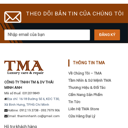
THEO DÕI BẢN TIN CỦA CHÚNG TÔI
THÔNG TIN TMA
Về Chúng Tôi – TMA
Tầm Nhìn & Sứ Mệnh TMA
CÔNG TY TNHH TM & DV THÁI
MINH ANH
Thương Hiệu & Đối Tác
Mã số thuế: 0312019849
Cẩm Nang Sản Phẩm
Địa chỉ: 16-18 Đường Số 6, KDC T30,
Tin Tức
Xã Bình Hưng, TP.Hồ Chí Minh
Liên Hệ TMA Store
Hotline: 0912.19.3738 - 093.7979.906
Cửa Hàng Đại Lý
Email: thaiminhanh.co@gmail.com
Hỗ trợ khách hàng