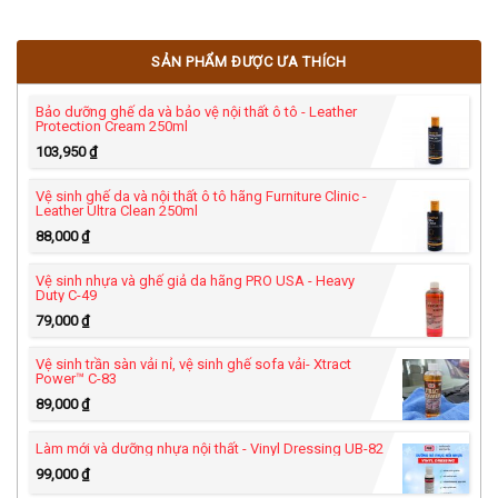
này không phải là màu nhuộm
bên trong mà được sơn phủ bên
SẢN PHẨM ĐƯỢC ƯA THÍCH
ngoài của nhà sản xuất.
Bảo dưỡng ghế da và bảo vệ nội thất ô tô - Leather
Protection Cream 250ml
103,950
₫
Vệ sinh ghế da và nội thất ô tô hãng Furniture Clinic -
Leather Ultra Clean 250ml
88,000
₫
Vệ sinh nhựa và ghế giả da hãng PRO USA - Heavy
Duty C-49
79,000
₫
Vệ sinh trần sàn vải nỉ, vệ sinh ghế sofa vải- Xtract
Power™ C-83
89,000
₫
Làm mới và dưỡng nhựa nội thất - Vinyl Dressing UB-82
99,000
₫