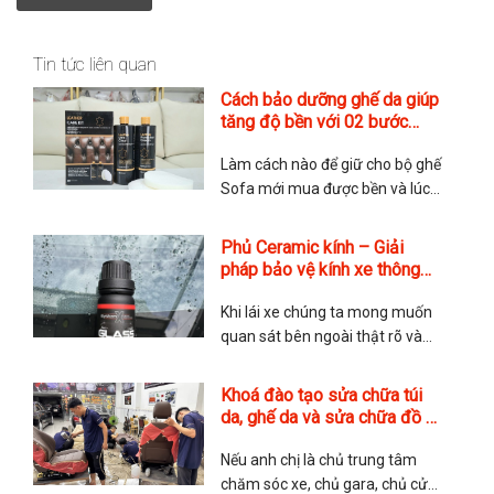
Tin tức liên quan
Cách bảo dưỡng ghế da giúp
tăng độ bền với 02 bước
chuẩn Anh của hãng Furniture
Làm cách nào để giữ cho bộ ghế
Clinic
Sofa mới mua được bền và lúc
nào cũng mới? Đây là nỗi lo của
rất nhiều quý anh chị khi tìm đến
Phủ Ceramic kính – Giải
với TMA Store. Các chăm sóc
pháp bảo vệ kính xe thông
ghế da có phức tạp không?
minh
Thực tế thì rất đơn giản nhưng
Khi lái xe chúng ta mong muốn
quan sát bên ngoài thật rõ và
nhìn được xa hơn. Điều này
quyết định bởi lớp kính của xe,
Khoá đào tạo sửa chữa túi
nếu kính ố mờ, dễ bị xước thì
da, ghế da và sửa chữa đồ da
không chỉ ảnh hưởng đến độ
chuyên nghiệp
thẩm mỹ mà còn cả tính an toàn
Nếu anh chị là chủ trung tâm
của
chăm sóc xe, chủ gara, chủ cửa