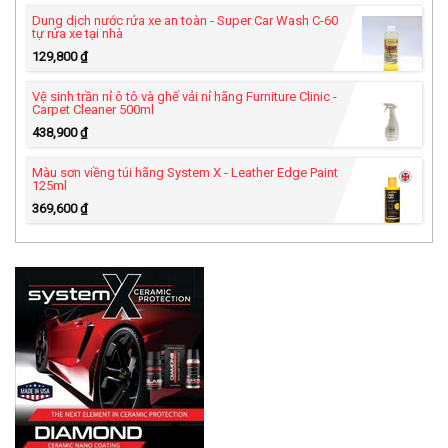
Dung dịch nước rửa xe an toàn - Super Car Wash C-60
tự rửa xe tại nhà
129,800
₫
Vệ sinh trần nỉ ô tô và ghế vải nỉ hãng Furniture Clinic -
Carpet Cleaner 500ml
438,900
₫
Màu sơn viềng túi hãng System X - Leather Edge Paint
125ml
369,600
₫