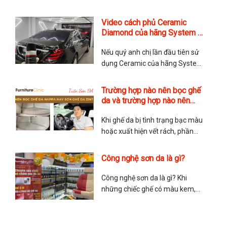
hàng túi xách muốn triển khai
thêm dịch vụ sửa chữa nội thất,
Video cách phủ Ceramic
sửa chữa ghế da hoặc sửa chữa
Diamond của hãng System X
túi da và đồ da để gia tăng dịch
Hoa Kỳ
vụ. Hay những anh chị yêu thích
Nếu quý anh chị lần đầu tiên sử
dụng Ceramic của hãng System
X thì hãy tham khảo video cách
phủ Ceramic này. TMA Store
Trường hợp nào nên bọc ghế
hướng dẫn chi tiết cách phủ
da và trường hợp nào nên
Ceramic và các lưu ý khi phủ.
sơn ghế da?
Chúc quý anh chị có trải nghiệm
Khi ghế da bị tình trạng bạc màu
tuyệt vời với dòng Ceramic
hoặc xuất hiện vết rách, phần
lớn mọi người sẽ cân nhắc giữa
việc nên bọc ghế da lại hay sơn
Công nghệ sơn da là gì?
ghế da? Sau đây là chia sẻ của
anh Tuấn Sơn Da về vấn đề này
Công nghệ sơn da là gì? Khi
để giúp mọi người lựa
những chiếc ghế có màu kem,
màu đỏ hoặc màu nâu hay
những chiếc túi có màu nổi bậc
và sang trọng… những màu sắc