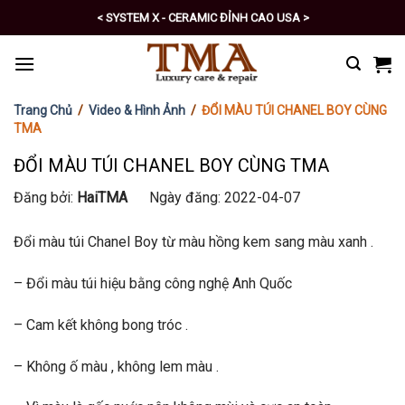
Skip
< PRO - TỰ CHĂM SÓC XE SỐ 1 >
to
content
Trang Chủ
/
Video & Hình Ảnh
/
ĐỔI MÀU TÚI CHANEL BOY CÙNG
TMA
ĐỔI MÀU TÚI CHANEL BOY CÙNG TMA
Đăng bởi:
HaiTMA
Ngày đăng: 2022-04-07
Đổi màu túi Chanel Boy từ màu hồng kem sang màu xanh .
– Đổi màu túi hiệu bằng công nghệ Anh Quốc
– Cam kết không bong tróc .
– Không ố màu , không lem màu .