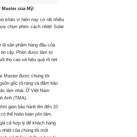
ăn chặn tia UV của phim, hiện
 gần như 100%.
i với kính lái của xe. Chỉ số
người lái không ảnh hưởng
yên sáng chỉ cần ở mức trung
r Master của Mỹ: