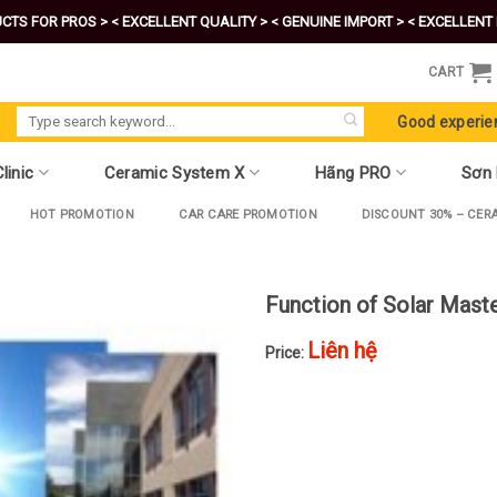
CTS FOR PROS >
< EXCELLENT QUALITY >
< GENUINE IMPORT >
< EXCELLENT 
CART
Search
Good experie
for:
linic
Ceramic System X
Hãng PRO
Sơn
HOT PROMOTION
CAR CARE PROMOTION
DISCOUNT 30% – CER
Function of Solar Maste
Liên hệ
Price: