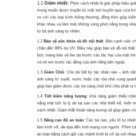
1.1
Giảm nhiệt
:
Phim cách nhiệt là giải pháp hiệu quả
mong muốn được truyền từ mặt trời truyền qua cửa kín
so với các loại kính thông thường, đồng thời giúp ki
khác nhau và làm mát những vùng phơi nắng trong nhà
từ bỏ ánh sáng tự nhiên.
1.2
Bảo vệ sức khỏe và đồ nội thất
:
Bên cạnh việc c
chặn đến 99% tia UV. Điều này giúp bảo vệ đồ nội thất
bức màng
bảo vệ làn da trước các tác hại của mặt trờ
và trẻ em trước tác động của ánh nắng bên ngoài.
1.3
Giảm Chói
:
Cho dù bất kỳ tác nhân nào – ánh nắng
ánh sáng từ tuyết, nước hoặc các tòa nhà xung qua
giúp bạn giảm được các tia sáng chói khó chịu phát ra t
1.4
Tiết kiệm năng lượng
: khả năng giảm thiểu chê
nắng mặt trời là lý do tại sao các nhà thiết kế, kiến
cách nhiệt. Giảm thất thoát năng lượng sẽ giúp giảm chi
1.5
Nâng cao độ an toàn
: Các tai nạn, yếu tố tự nhiê
làm kính vỡ, đe dọa đến tính mạng con người.
Phim cá
an toàn
bằng cách giữ các mảnh kính bị vỡ lại với nhau