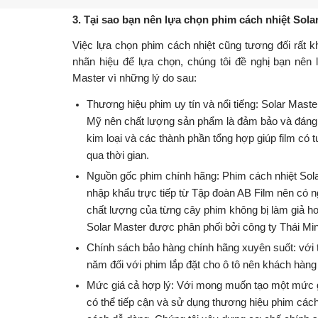
Chống tia UV: đây là chỉ số đánh giá khả năng ng
nay các loại phim tốt khả năng ngăn chặn tia UV
Độ xuyên sáng: đây là chỉ số đặt biệt quan trọng đố
này phải đảm bảo để giúp cho tầm quan sát của 
sau khi lắp đặt phim. Đối với kính hông thì độ xu
bình.
3. Tại sao bạn nên lựa chọn phim cách nhiệt Sola