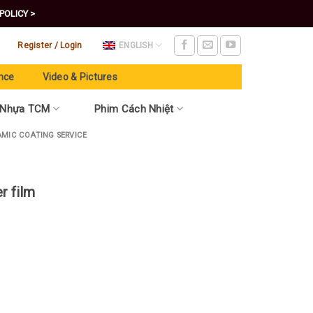
POLICY >
Register / Login
ENGLISH
nce
Video & Pictures
 Nhựa TCM
Phim Cách Nhiệt
AMIC COATING SERVICE
r film