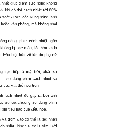
 nhất gi
úp
giảm sức nóng kh
ông
h. Nó có thể cách nhiệt tới 80%
ểm soát được các vùng nóng lạnh
 hoặc văn phòng, mà không phải
hống nóng, phim cách nhiệt ngăn
 không bị bạc màu, lão hóa và là
i. Đặc biệt bảo vệ làn da phụ nữ
 trực tiếp từ mặt trời, phản xạ
nh – sử dụng
phim cách nhiệt
sẽ
ừ các vật thể nêu trên.
nh lệch nhiệt độ gây ra bởi ánh
 trúc sư ưa chuộng sử dụng phim
 phí tiêu hao của điều hòa.
n và trộm đạo có thể là tác nhân
ch nhiệt đóng vai trò là tấm lưới
.